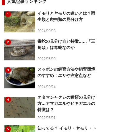
人気記事ランキング
イモリとヤモリの違いとは？両
1
生類と爬虫類の見分け方
2024/09/03
毒蛇の見分け方と特徴……「三
2
角頭」は毒蛇なのか
2022/06/09
スッポンの飼育方法や飼育環境
3
のすすめ！エサや注意点など
2024/09/24
オタマジャクシの種類の見分け
4
方…アマガエルやヒキガエルの
特徴は？
2022/06/01
知ってる？ イモリ・ヤモリ・ト
5