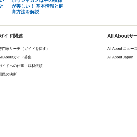
い
ホウシャガメは甲の模様
と
が美しい！ 基本情報と飼
育方法を解説
ガイド関連
All Abou
専門家サーチ（ガイドを探す）
All About ニュー
All Aboutガイド募集
All About Japan
ガイドへの仕事・取材依頼
国民の決断