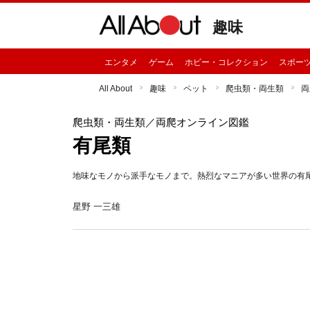
趣味
エンタメ
ゲーム
ホビー・コレクション
スポー
All About
趣味
ペット
爬虫類・両生類
両
爬虫類・両生類
／両爬オンライン図鑑
有尾類
地味なモノから派手なモノまで。熱烈なマニアが多い世界の有
星野 一三雄