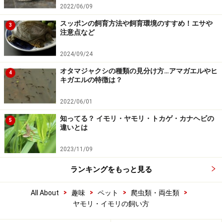
2022/06/09
スッポンの飼育方法や飼育環境のすすめ！エサや
3
注意点など
2024/09/24
オタマジャクシの種類の見分け方…アマガエルやヒ
4
キガエルの特徴は？
2022/06/01
知ってる？ イモリ・ヤモリ・トカゲ・カナヘビの
5
違いとは
2023/11/09
ランキングをもっと見る
>
>
>
>
All About
趣味
ペット
爬虫類・両生類
ヤモリ・イモリの飼い方