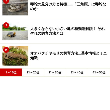
8
毒蛇の見分け方と特徴……「三角頭」は毒蛇な
のか
9
大きくならない小さい亀の種類別解説！ それ
ぞれの飼育方法とは
10
オオバクチヤモリの飼育方法…基本情報とミニ
知識
1～10位
11～20位
21～30位
31～40位
41～50位