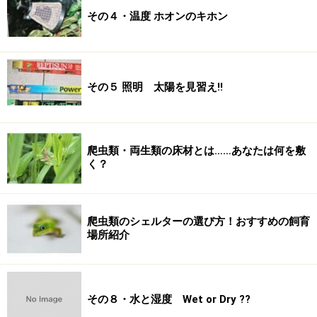
その４・温度 ホオンのキホン
その５ 照明 太陽を見習え!!
爬虫類・両生類の床材とは……あなたは何を敷
く？
爬虫類のシェルターの選び方！おすすめの飼育
場所紹介
その８・水と湿度 Wet or Dry ??