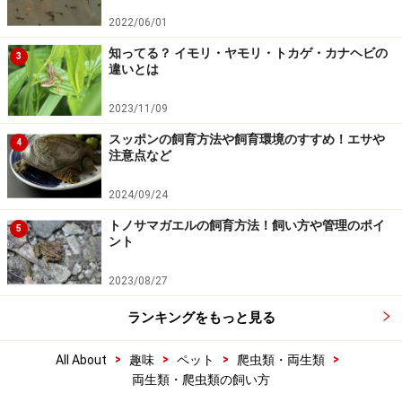
2022/06/01
知ってる？ イモリ・ヤモリ・トカゲ・カナヘビの
3
違いとは
2023/11/09
スッポンの飼育方法や飼育環境のすすめ！エサや
4
注意点など
2024/09/24
トノサマガエルの飼育方法！飼い方や管理のポイ
5
ント
2023/08/27
ランキングをもっと見る
>
>
>
>
All About
趣味
ペット
爬虫類・両生類
両生類・爬虫類の飼い方