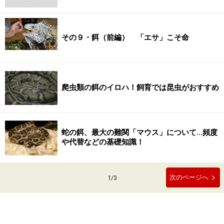
その９・餌（前編） 「エサ」こそ命
爬虫類の餌のイロハ！飼育では昆虫がおすすめ
蛇の餌、最大の難関「マウス」について…頻度
や代替などの基礎知識！
次のページへ
1
/
3