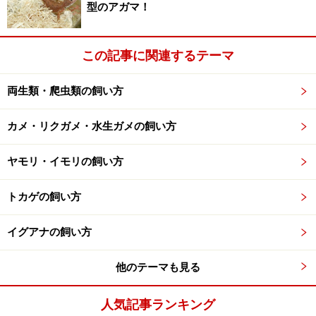
型のアガマ！
ビたちは、基本的に三角形の頭はしていません。世界最
強の毒を持つタイパンでさえ、普通のヘビと何ら変わら
ない形をしています。
この記事に関連するテーマ
それに、そもそも三角形の頭なんていうのは、イメージ
両生類・爬虫類の飼い方
の話であって、見る人の主観によるところが強いでしょ
カメ・リクガメ・水生ガメの飼い方
う。
例えば、日本の本土で一番気をつけなくてはいけない毒
ヤモリ・イモリの飼い方
ヘビであるマムシの頭部は見る人が見れば三角形だろう
し、どこが三角形か？と感じる人もいるでしょう。ま、
トカゲの飼い方
だいたいは菱形と言えば納得してもらえるような形で
す。
イグアナの飼い方
また逆に、中国に生息する
ハブモドキ
のようにいかにも
他のテーマも見る
毒ヘビらしい三角形の頭をしていながら無毒、というヘ
人気記事ランキング
ビもいます。もしかすると毒ヘビに擬態しているのかも