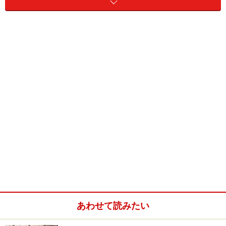
確かに、毒ヘビというのは頭が上から見ると三角形にな
っている場合が多いと言えます。
頭が三角形の毒ヘビ・トカラハブ
そもそも毒ヘビには、唾液腺が変化した「毒腺」を持っ
ていて、そこに毒をためています。この毒腺ですが、普
通は上顎の毒牙につながっていますから、イメージ的に
は上顎からほっぺたの部分にあると考えればいいでしょ
う。
ということは、その毒腺のある部分は膨らんでいると考
あわせて読みたい
えても不思議はありません。したがって、毒ヘビの頭を