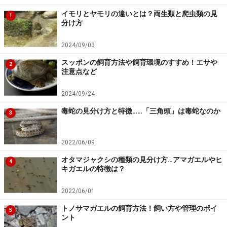
しれませんが。
イモリとヤモリの違いとは？両生類と爬虫類の見
1
分け方
頭が三角形の無毒ヘビ・ハブモドキ 画像：Endless
2024/09/03
Zone
スッポンの飼育方法や飼育環境のすすめ！エサや
2
注意点など
ですから、三角形かどうかで危険か安全かを見分けるの
2024/09/24
は難しいのです。
毒蛇の見分け方と特徴……「三角頭」は毒蛇なのか
じゃ、どうすればいいのかというと、やはり正確な知識
3
を持つことです。マムシやハブが多い地方の方ならば、
子供の頃から写真や図鑑を見ることで、安全なヘビであ
2022/06/09
るかどうかを見分ける知識をつけさせるのは、大人の責
オタマジャクシの種類の見分け方…アマガエルやヒ
4
任でしょう。
キガエルの特徴は？
それができないのなら、残念ですが、子供の頃から「
ヘ
2022/06/01
ビには近づくな
」と習慣づけるしかありません。本当に
トノサマガエルの飼育方法！飼い方や管理のポイ
残念ですが。
5
ント