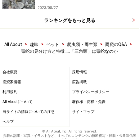
そういうわけで、日本ならばマムシやハブは確かに三角
2023/08/27
形と言えるような形をしているが、ヤマカガシがそうで
ランキングをもっと見る
あるように、世界中を見れば「毒ヘビ＝三角形の頭」と
いう公式は成り立たない、ということです。
>
>
>
>
>
All About
趣味
ペット
爬虫類・両生類
両爬のQ&A
毒蛇の見分け方と特徴……「三角頭」は毒蛇なのか
毒ヘビと三角形の頭の関係
会社概要
採用情報
毒ヘビと三角形の頭って、どんな関係なんでしょう？
先述したように、頬に毒をもつから頭が三角、というの
投資家情報
広告掲載
は必ずしも正しくないわけです。
利用規約
プライバシーポリシー
コブラ科のヘビを見ればわかるように。
All Aboutについて
著作権・商標・免責
当サイトの情報についての注意
サイトマップ
ところが、オーストラリアの
デスアダーの仲間
のよう
ヘルプ
に、クサリヘビ科のヘビがいない場所には、収斂現象の
© All About, Inc. All rights reserved.
ように頭が三角形のコブラ科のヘビが存在するわけで
掲載の記事・写真・イラストなど、すべてのコンテンツの無断複写・転載・公衆送信等