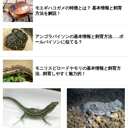
上から見ると、吻端から頬にかけて膨らんでいきますか
モエギハコガメの特徴とは？ 基本情報と飼育
ら三角形になる、と。
方法を解説！
アンゴラパイソンの基本情報と飼育方法……ボ
ールパイソンに似てる？
モニリスビロードヤモリの基本情報と飼育方
法…飼育しやすく魅力的！
無毒ヘビは三角形にならない場合が多い・ジムグリ
特に、毒ヘビの仲間の二大勢力の一つである
クサリヘビ