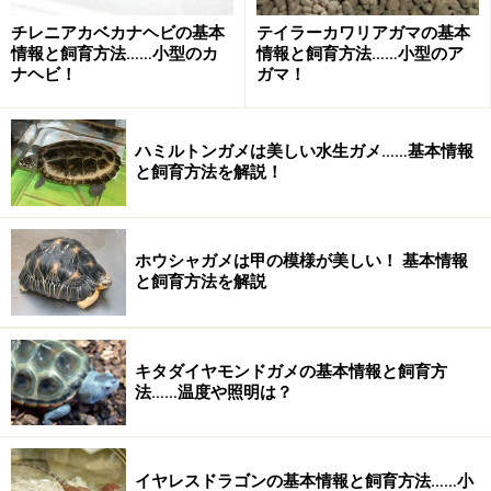
科
のヘビたちには顕著であり、日本のハブの仲間やアフ
チレニアカベカナヘビの基本
テイラーカワリアガマの基本
情報と飼育方法……小型のカ
情報と飼育方法……小型のア
リカの
アフリカアダー
の仲間などは、いかにも毒ヘビ、
ナヘビ！
ガマ！
という感じの三角形の頭部をしています。
ハミルトンガメは美しい水生ガメ……基本情報
では、三角形でない頭部のヘビは無毒か、あるいは三角
と飼育方法を解説！
形ならば必ず毒ヘビか、と言えば、それは決して正しく
ありません。
ホウシャガメは甲の模様が美しい！ 基本情報
例えば、日本のヤマカガシは、万一、皮膚の薄い場所な
と飼育方法を解説
どに深く、時間をかけて咬まれた場合は命を落とす危険
もある毒ヘビですが、全然三角形ではありません。
キタダイヤモンドガメの基本情報と飼育方
法……温度や照明は？
マムシの頭の形
また、毒ヘビの二大勢力のもう一つであるコブラ科のヘ
イヤレスドラゴンの基本情報と飼育方法……小