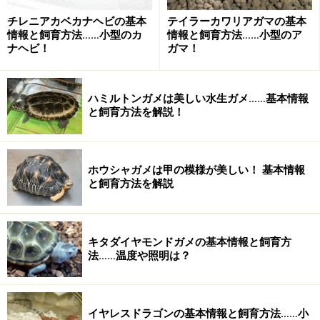
チレニアカベカナヘビの基本
テイラーカワリアガマの基本
イグアナ飼育の魅力1：キレイ
情報と飼育方法……小型のカ
情報と飼育方法……小型のア
ナヘビ！
ガマ！
なんと言ってもグリーンイグアナというくらいですか
ら、鮮やかな緑色の体色は魅力です。
CMに登場していた個体も、非常にキレイなグリーンでし
ハミルトンガメは美しい水生ガメ……基本情報
と飼育方法を解説！
たし、もしもあれが褐色だったりしていたら「飼いた
い！」って思う方は少ないんだと思います。
また、最近では色彩変異として
赤色（アネリスティッ
ホウシャガメは甲の模様が美しい！ 基本情報
ク）
とかのグリーンイグアナなどもいますし、海外では
と飼育方法を解説
非常に高価ではありますが黄色から白っぽいアルビノも
います。
キタダイヤモンドガメの基本情報と飼育方
法……温度や照明は？
イグアナ飼育の魅力2：温和
一般の方のイメージでは、恐竜のイメージがあるのでし
イヤレスドラゴンの基本情報と飼育方法……小