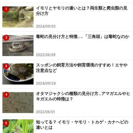
イモリとヤモリの違いとは？両生類と爬虫類の見
1
分け方
生後1年半ほどすると、オスは性成熟に至り発情するの
ですが、このときのオスは性格も荒くなり、非常に攻撃
2024/09/03
的になることが多いようです。
毒蛇の見分け方と特徴……「三角頭」は毒蛇なのか
2
原因としては、
・どんな動物でも、さかっているオスはメス以外には排
2022/06/09
他的になる
・交尾できないストレスがたまる
スッポンの飼育方法や飼育環境のすすめ！エサや
3
注意点など
などが考えられますが、その結果として
・飼育者にも飛びかかってくる
2024/09/24
・交尾のための噛みつき行動を行う
オタマジャクシの種類の見分け方…アマガエルやヒ
4
などの行動が多くなり、ケガをするなどのトラブルが起
キガエルの特徴は？
こりやすくなります。
2022/06/01
知ってる？ イモリ・ヤモリ・トカゲ・カナヘビの
通常は、2－3年ほどでこの発情も過ぎる、あるいは年間
5
違いとは
の決まった季節に発情して季節が変わると落ち着く、と