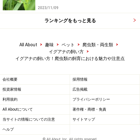
いうことのようですので、この期間だけは注意が必要で
2023/11/09
す。
ランキングをもっと見る
>
>
>
>
All About
趣味
ペット
爬虫類・両生類
>
イグアナの飼い方
イグアナの飼い方！爬虫類の飼育における魅力や注意点
会社概要
採用情報
投資家情報
広告掲載
利用規約
プライバシーポリシー
All Aboutについて
著作権・商標・免責
当サイトの情報についての注意
サイトマップ
イグアナ飼育の魅力3：頭が良い
ヘルプ
イグアナ飼育者が、口を揃えて言うのは「
イグアナは頭
© All About, Inc. All rights reserved.