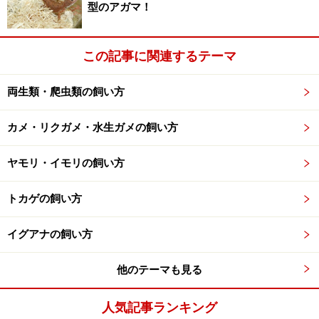
型のアガマ！
ょうか、こういう生き物は凶暴、みたいに捉えられがち
なんですが、グリーンイグアナは穏和な性格をしている
生き物です。少なくとも、積極的に攻撃してきたりする
この記事に関連するテーマ
生き物ではありません。
両生類・爬虫類の飼い方
実は、積極的に活動するには体温を上げないといけない
ため、おとなしくしているときは、体温が低く体が動か
カメ・リクガメ・水生ガメの飼い方
ないだけという場合が多いのですが、それを差し引いて
ヤモリ・イモリの飼い方
も人間に危害を与えるような暴れ方をする生き物ではな
いようです。
トカゲの飼い方
ただし、発情したときのオスだけは話は別です。
イグアナの飼い方
他のテーマも見る
オスの発情期には要注意
人気記事ランキング
イグアナ飼育でぶち当たってしまう壁がコレです。