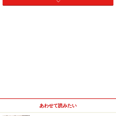
イグアナの飼い方3：照明
イグアナの飼い方4：セッティング
イグアナの飼い方5：エサ
イグアナの飼い方6：毎日の世話
イグアナ飼育の魅力とは
さて、それでは多少の覚悟をすることで、イグアナを飼
育することにはどんな楽しみがあるのでしょうか？
あわせて読みたい