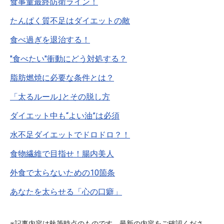
食事量最終防衛ライン！
たんぱく質不足はダイエットの敵
食べ過ぎを退治する！
"食べたい"衝動にどう対処する？
脂肪燃焼に必要な条件とは？
「太るルール｣とその脱し方
ダイエット中も“よい油”は必須
水不足ダイエットでドロドロ？！
食物繊維で目指せ！腸内美人
外食で太らないための10箇条
あなたを太らせる「心の口癖」
※記事内容は執筆時点のものです。最新の内容をご確認くださ