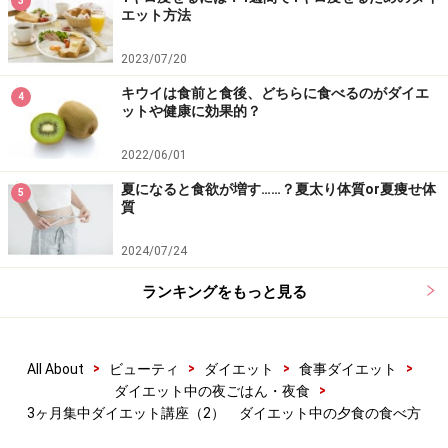
3
エット方法
2023/07/20
キウイは食前と食後、どちらに食べるのがダイエ
4
ットや健康に効果的？
2022/06/01
夏になると食欲が増す……？夏太り体質or夏痩せ体
5
質
2024/07/24
ランキングをもっと見る
>
>
>
>
All About
ビューティ
ダイエット
食事ダイエット
>
ダイエット中の夜ごはん・夜食
3ヶ月集中ダイエット講座（2） ダイエット中の夕食の食べ方