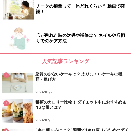
チークの適量って一体どれくらい？ 動画で確
認！
爪が割れた時の対処や補修は？ ネイルや爪切
りでのケア方法
人気記事ランキング
脂質の少ないケーキは？ 太りにくいケーキの種
1
類・選び方
2024/01/23
麺類のカロリー比較！ ダイエット中におすすめ＆
2
NGな麺とは？
2024/07/09
1キロ痩せるには？1週間で1キロ痩せるためのダイ