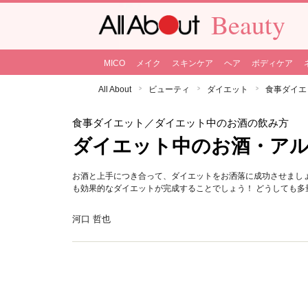
Beauty
MICO
メイク
スキンケア
ヘア
ボディケア
All About
ビューティ
ダイエット
食事ダイエ
食事ダイエット
／ダイエット中のお酒の飲み方
ダイエット中のお酒・ア
お酒と上手につき合って、ダイエットをお洒落に成功させまし
も効果的なダイエットが完成することでしょう！ どうしても
河口 哲也