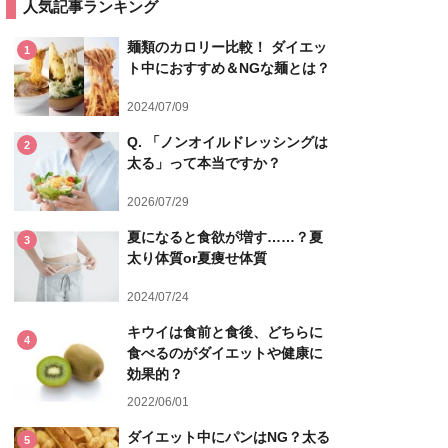
人気記事ランキング
麺類のカロリー比較！ ダイエッ
1
ト中におすすめ＆NGな麺とは？
2024/07/09
Q. 「ノンオイルドレッシングは
2
太る」って本当ですか？
2026/07/29
夏になると食欲が増す……？夏
3
太り体質or夏痩せ体質
2024/07/24
キウイは食前と食後、どちらに
4
食べるのがダイエットや健康に
効果的？
2022/06/01
ダイエット中にパンはNG？太る
5