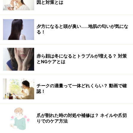
因と対策とは
夕方になると頭が臭い……地肌の匂いが気にな
る！
赤ら顔は冬になるとトラブルが増える？ 対策
とNGケアとは
チークの適量って一体どれくらい？ 動画で確
認！
爪が割れた時の対処や補修は？ ネイルや爪切
りでのケア方法