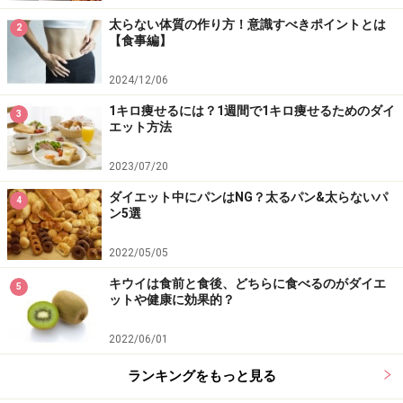
太らない体質の作り方！意識すべきポイントとは
2
【食事編】
2024/12/06
1キロ痩せるには？1週間で1キロ痩せるためのダイ
3
エット方法
2023/07/20
ダイエット中にパンはNG？太るパン&太らないパ
4
ン5選
2022/05/05
キウイは食前と食後、どちらに食べるのがダイエ
5
ットや健康に効果的？
2022/06/01
ランキングをもっと見る