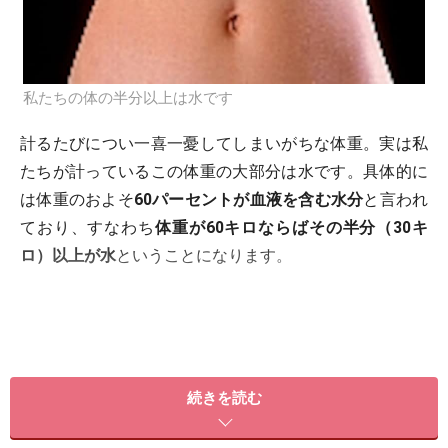
私たちの体の半分以上は水です
計るたびについ一喜一憂してしまいがちな体重。実は私
たちが計っているこの体重の大部分は水です。具体的に
は体重のおよそ
60パーセントが血液を含む水分
と言われ
ており、すなわち
体重が60キロならばその半分（30キ
ロ）以上が水
ということになります。
続きを読む