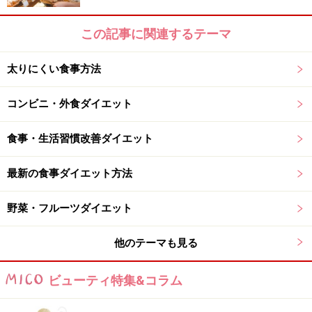
は、
毎日2リットル（2kg）以上の水分の出し入れを行な
っている
からです。
この記事に関連するテーマ
太りにくい食事方法
息をするだけでも水分は発散！
コンビニ・外食ダイエット
呼吸をすると軽くなる！？
食事・生活習慣改善ダイエット
最新の食事ダイエット方法
毎日大量の水が体内を通り過ぎています！
野菜・フルーツダイエット
その人の年齢、体重、活動量、食生活、季節など様々な
要因で差はありますが、概ね私たちは尿や便として
毎日
他のテーマも見る
1,500ml程度の水を排出
しています。さらにあまり知ら
れていませんが、皮膚や呼気からの意識されない水分の
ビューティ特集&コラム
拡散（不感蒸泄）でおよそ
1リットル（1kg）
の水を失い