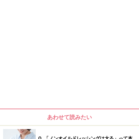
単に水分を減らすだけのダイエットで血は
ドロドロ！
一部のエステなどでは、初期のアプローチで水分を摂ら
せない、または排出するだけの方法ですぐに体重を減ら
し、客を喜ばせるというテクニックが使われていると聞
あわせて読みたい
きます。また、ダイエット補助食品によっては、脂肪減
少を謳いつつ、実は体の水分を排出させる物質（利尿作
用のある物質）が多量に含まれているだけのものもあり
Q. 「ノンオイルドレッシングは太る」って本