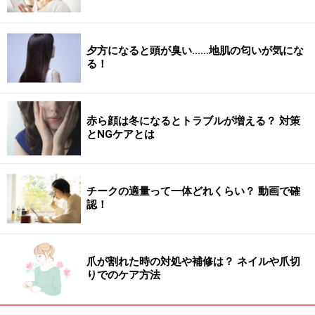
飲み物で1,500ml、食事から800ml
夕方になると頭が臭い……地肌の匂いが気にな
次に、体内に入ってくる水ですが、まず、飲料水やお
る！
茶、人によってはジュースなどとして1日1,500mlほどが
補給されます。次に固形の食品に含まれる水分（見えな
い水）として、毎日800ml程度が入ります。
赤ら顔は冬になるとトラブルが増える？ 対策
とNGケアとは
糖や脂肪燃焼でオマケの水分！
チークの適量って一体どれくらい？ 動画で確
認！
さらに、糖や脂肪をエネルギーとして利用するために分
解する過程では、
代謝水
と呼ばれる水がオマケとしてで
きるために、これも体内で利用されます。
爪が割れた時の対処や補修は？ ネイルや爪切
りでのケア方法
人間の体が水分を出し入れするメカニズムについてはご
理解いただけたかと思います。