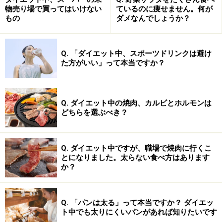
とを説明しないのであれば、そのようなエステサロンや
物売り場で買ってはいけない
ているのに痩せません。何が
もの
ダメなんでしょうか？
ダイエット補助食品は悪質であるといってもよいでしょ
う。
Q. 「ダイエット中、スポーツドリンクは避け
た方がいい」って本当ですか？
3日で2キロ痩せるカラクリとは？
Q. ダイエット中の焼肉、カルビとホルモンは
どちらを選ぶべき？
体重だけを3日で2キロ減らすことはそう難しくはありま
せん。
3日間水やお茶などの水分を摂らない、だたそれ
だけで達成できます。また、上記のような
利尿作用
が強
Q. ダイエット中ですが、職場で焼肉に行くこ
いダイエット補助食品を摂ればこれまた体重は減るでし
とになりました。太らない食べ方はあります
か？
ょうし、ついでに食事量を減らせば、体重はさらに減る
ことになります。
Q. 「パンは太る」って本当ですか？ ダイエッ
なぜ、このようなことが起るのか？それは、私たちの体
ト中でも太りにくいパンがあれば知りたいです