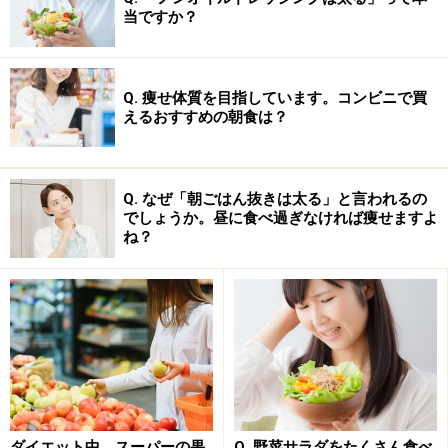
ます。
当ですか？
もちろん
減ったのは脂肪ではない
Q. 痩せ体質を目指しています。コンビニで買
えるおすすめの朝食は？
Q. なぜ「朝ごはん抜きは太る」と言われるの
でしょうか。昼に食べ過ぎなければ痩せますよ
ね？
ので、水分を摂ればすぐに元に戻りますし、水分を摂ら
ないうちは、体は水分不足でカラカラ、つまり、
血液が
ドロドロ
の状態のわけです。減った体重が水分であるこ
ダイエット中、スーパーの果
Q. 野菜サラダをたくさん食べ