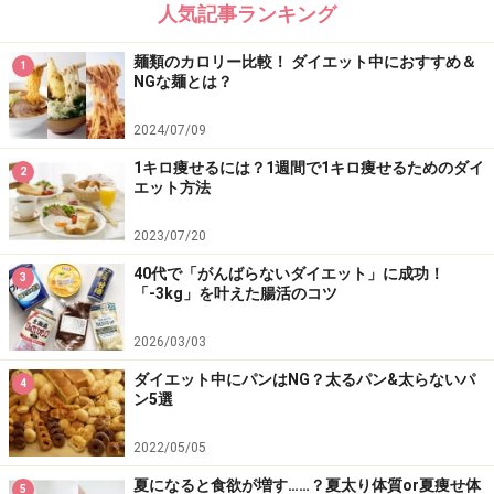
人気記事ランキング
次は、
ダイエットにおける水分
を考える上で、注意すべ
麺類のカロリー比較！ ダイエット中におすすめ＆
1
きポイントを説明します！
NGな麺とは？
2024/07/09
※記事内容は執筆時点のものです。最新の内容をご確認くださ
い。
1キロ痩せるには？1週間で1キロ痩せるためのダイ
2
※ダイエットは個人の体質、また、誤った方法による実践に起因
エット方法
して体調不良を引き起こす場合があります。実践の際には、必ず
自身の体質及び健康状態を十分に考慮したうえで、正しい方法で
おこなってください。また、全ての方への有効性を保証するもの
2023/07/20
ではありません。
40代で「がんばらないダイエット」に成功！
3
「-3kg」を叶えた腸活のコツ
次のページへ
1
/
3
2026/03/03
ダイエット中にパンはNG？太るパン&太らないパ
4
ン5選
2022/05/05
夏になると食欲が増す……？夏太り体質or夏痩せ体
5