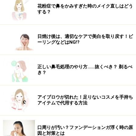
ます。
花粉症で鼻をかみすぎた時のメイク直しはどう
する？
寒い日に息が白くなるのは、この呼気の中の水（蒸気）
が外気で冷やされて目で見える大きさに集合するために
起ります。
日焼け後は、適切なケアで美白を取り戻す！ピ
ーリングなどはNG!?
正しい鼻毛処理のやり方……抜くべき？ 剃るべ
き？
アイブロウが切れた！足りないコスメを手持ち
アイテムで代用する方法
口周りが汚い？ファンデーションガ浮く時の原
因と対策とは