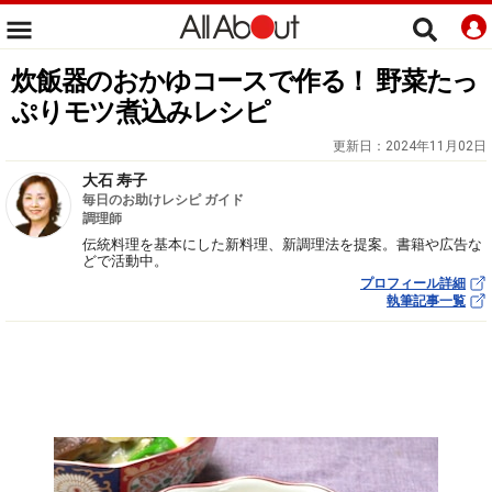
炊飯器のおかゆコースで作る！ 野菜たっ
ぷりモツ煮込みレシピ
更新日：
2024年11月02日
大石 寿子
毎日のお助けレシピ ガイド
調理師
伝統料理を基本にした新料理、新調理法を提案。書籍や広告な
どで活動中。
プロフィール詳細
執筆記事一覧