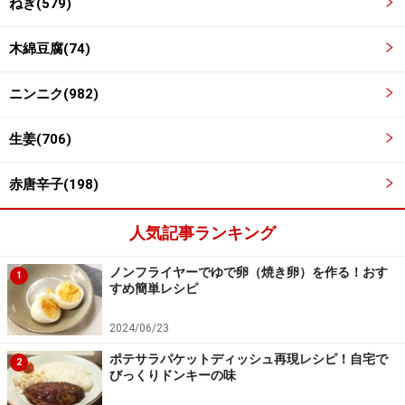
ねぎ(579)
木綿豆腐(74)
内釜に、にらとネギ以外を入れる
3
ニンニク(982)
内釜に、にらとネギ以外を入れる。
生姜(706)
にらとネギは後で入れる
赤唐辛子(198)
人気記事ランキング
ノンフライヤーでゆで卵（焼き卵）を作る！おす
1
すめ簡単レシピ
2024/06/23
ポテサラパケットディッシュ再現レシピ！自宅で
2
びっくりドンキーの味