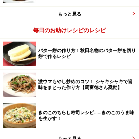
もっと見る
毎日のお助けレシピのレシピ
バター餅の作り方！秋田名物のバター餅を切り
餅で作るレシピ
激ウマもやし炒めのコツ！ シャキシャキで旨
具材を切る
2
味をまとった作り方【周富徳さん奨励】
大根、にんじんは6mm厚のいちょう切りか半月切りにす
る。干ししいたけは水につけて戻して4つに切る。キャ
きのこのちらし寿司レシピ……きのこのうま味
ベツはザクザク切る。こんにゃくは箸で突いて穴をあ
を生かす！
け、手でちぎってさっと茹でる。にらは5cmに切り、ね
ぎは長さ6mmぐらいの小口切りにする。生姜は薄切り
もっと見る