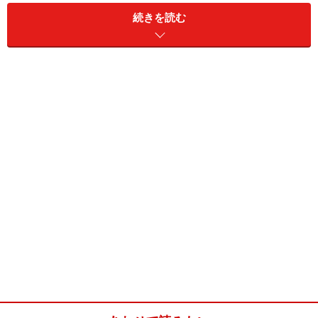
豚モツ味噌煮込み(4人分)
続きを読む
■
具材
白モツ
210g
大根
300g
にんじん
100g
キャベツ
200g
こんにゃく
130g
干ししいたけ
3枚
にら
1/2束
ねぎ
1本