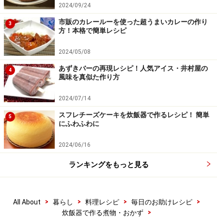
2024/09/24
市販のカレールーを使った超うまいカレーの作り
3
方！本格で簡単レシピ
2024/05/08
あずきバーの再現レシピ！人気アイス・井村屋の
4
風味を真似た作り方
調味料を入れて混ぜる
4
2024/07/14
調味料を入れ、内釜を両手で持って上下に2～3度振って
スフレチーズケーキを炊飯器で作るレシピ！ 簡単
5
にふわふわに
軽く混ぜ、上からギュッと押してならす。
2024/06/16
キャベツ等が飛び出ないよう、押してならす
ランキングをもっと見る
>
>
>
>
All About
暮らし
料理レシピ
毎日のお助けレシピ
>
炊飯器で作る煮物・おかず