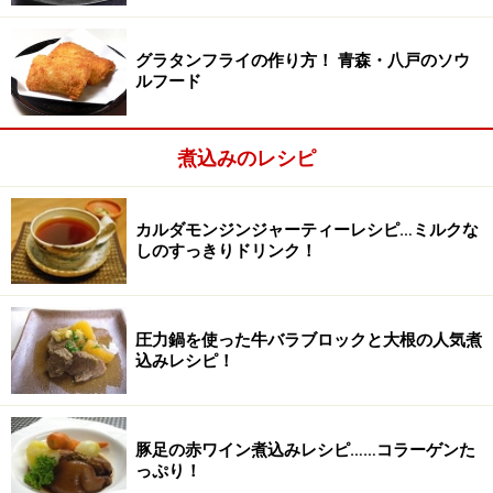
ました。多少増減しても大丈夫です。
グラタンフライの作り方！ 青森・八戸のソウ
豚モツ味噌煮込みの作り方・手順
ルフード
■
炊飯器で豚モツ煮込みを作る
モツに小麦粉をかけて、ぬるま湯でもみ洗いする
1
煮込みのレシピ
モツに小麦粉をふりかけ、ぬるま湯でもみ洗いしてザル
に上げる。
カルダモンジンジャーティーレシピ…ミルクな
しのすっきりドリンク！
小麦粉をかけてもみ洗いすると臭みがやわらぐ
圧力鍋を使った牛バラブロックと大根の人気煮
込みレシピ！
豚足の赤ワイン煮込みレシピ……コラーゲンた
っぷり！