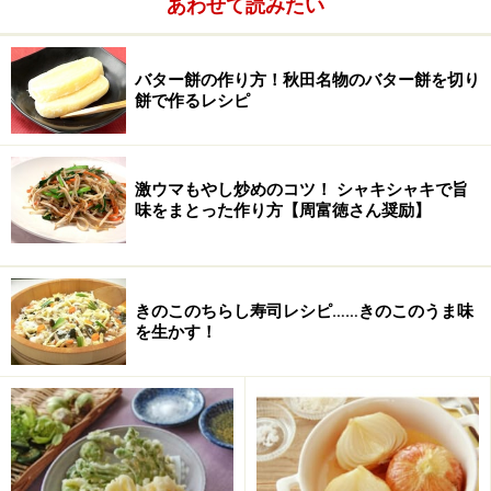
あわせて読みたい
木綿豆腐
150g
ニンニク
5片
バター餅の作り方！秋田名物のバター餅を切り
餅で作るレシピ
生姜
1かけ
赤唐辛子
1本
激ウマもやし炒めのコツ！ シャキシャキで旨
味をまとった作り方【周富徳さん奨励】
きのこのちらし寿司レシピ……きのこのうま味
を生かす！