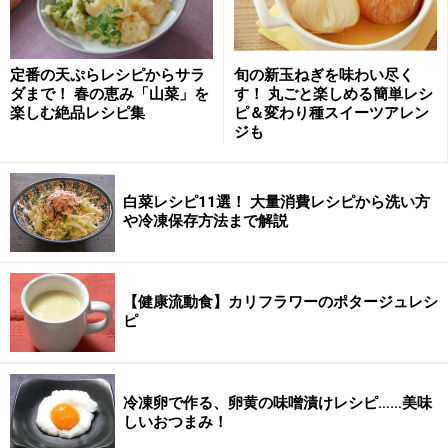
■
調味料
味噌
大さじ3.5
定番の天ぷらレシピからサラ
旬の新玉ねぎを味わい尽く
ダまで！ 春の恵み「山菜」を
す！ 丸ごと楽しめる簡単レシ
酒
大さじ5
楽しむ絶品レシピ集
ピ＆変わり種スイーツアレン
ジも
みりん
大さじ2
醤油
大さじ1
白菜レシピ11選！ 大量消費レシピから洗い方
や冷凍保存方法まで解説
すり黒ごま
大さじ2
だし
400cc
【健康流動食】カリフラワーのポタージュレシ
ピ
■
その他
小麦粉
大さじ1強 （モツ洗い用）
冷凍卵で作る、卵黄の味噌漬けレシピ……美味
しいおつまみ！
豚の白モツは1パックが210g入りだったので、210gにし