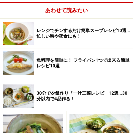
こしょう
少々
あわせて読みたい
片栗粉
適量
サラダ油
大さじ1＋大さじ1/2
レンジでチンするだけ簡単スープレシピ10選…
忙しい時や夜食にも！
魚料理を簡単に！ フライパン1つで出来る簡単
レシピ10選
30分で夕飯作り「一汁三菜レシピ」12選…30
分以内で4品作る！
■
合わせ調味料