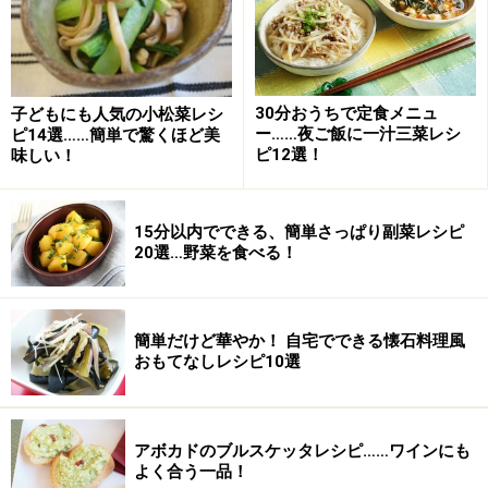
ケチャップ
大さじ2
はちみつ
大さじ1
酒
大さじ1
30分おうちで定食メニュ
子どもにも人気の小松菜レシ
ー……夜ご飯に一汁三菜レシ
ピ14選……簡単で驚くほど美
醤油
小さじ1
ピ12選！
味しい！
鶏とお豆のケチャップソテーの作り方・手
15分以内でできる、簡単さっぱり副菜レシピ
順
20選…野菜を食べる！
■
鶏とお豆のケチャップソテーの作り方
下ごしらえする
1
簡単だけど華やか！ 自宅でできる懐石料理風
おもてなしレシピ10選
鶏胸肉は一口大のそぎ切りにし、塩こしょうをし、片栗
粉をまぶします。玉ねぎを薄切りにします。合わせ調味
料の材料を混ぜておきます。
アボカドのブルスケッタレシピ……ワインにも
よく合う一品！