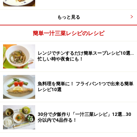
肉を焼く
2
フライパンにサラダ油（大さじ1）を熱し、鶏胸肉の皮
もっと見る
を下にして焼き始めます。皮がカリッとしたら、ひっく
り返し、中まで火を通します。いったん別の皿に取り出
簡単一汁三菜レシピのレシピ
しておきます。
レンジでチンするだけ簡単スープレシピ10選…
忙しい時や夜食にも！
炒める
3
フライパンの汚れをキッチンペーパーでざっと拭き取っ
魚料理を簡単に！ フライパン1つで出来る簡単
たら、残りのサラダ油を熱し、玉ねぎを入れて炒めま
レシピ10選
す。しんなりとしたら、鶏肉を戻し、ミックスビーンズ
を加えます。全体に油がなじんだら、合わせ調味料を加
えて混ぜます。
30分で夕飯作り「一汁三菜レシピ」12選…30
分以内で4品作る！