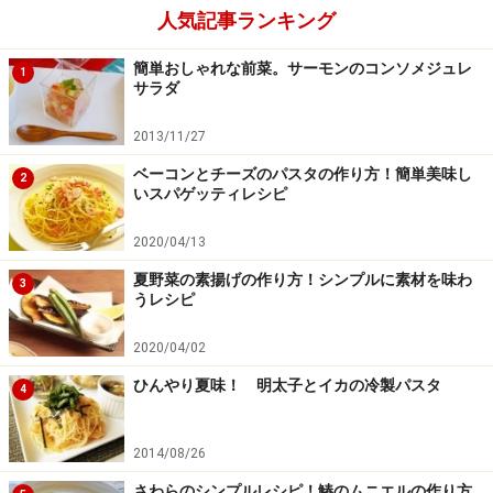
鶏胸肉は加熱すると硬くなりやすいですが、薄くそぎ切
人気記事ランキング
りにして、片栗粉をまぶしてから焼くことで旨みと油を
簡単おしゃれな前菜。サーモンのコンソメジュレ
閉じ込め、しっとりと柔らかく仕上げます。
1
サラダ
※記事内容は執筆時点のものです。最新の内容をご確認くださ
2013/11/27
い。
ベーコンとチーズのパスタの作り方！簡単美味し
※衛生面および保存状態に起因して食中毒や体調不良を引き起こ
2
いスパゲッティレシピ
す場合があります。必ず清潔な状態で、正しい方法で行い、なる
べく早めにお召し上がりください。また、持ち運びの際は保存方
法に注意してください。
2020/04/13
夏野菜の素揚げの作り方！シンプルに素材を味わ
3
うレシピ
【編集部おすすめの購入サイト】
2020/04/02
Amazonで人気レシピの書籍をチェック！
ひんやり夏味！ 明太子とイカの冷製パスタ
4
楽天市場で人気レシピの書籍をチェック！
2014/08/26
さわらのシンプルレシピ！鰆のムニエルの作り方