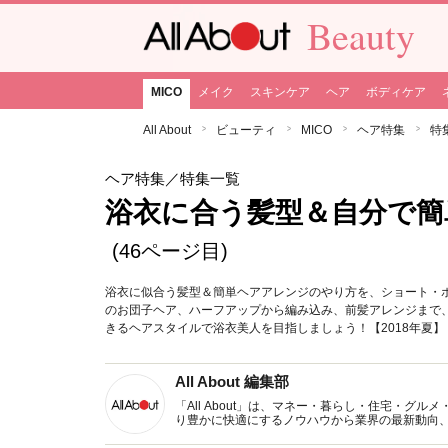
Beauty
MICO
メイク
スキンケア
ヘア
ボディケア
All About
ビューティ
MICO
ヘア特集
特
ヘア特集
／特集一覧
浴衣に合う髪型＆自分で簡
(46ページ目)
浴衣に似合う髪型＆簡単ヘアアレンジのやり方を、ショート・
のお団子ヘア、ハーフアップから編み込み、前髪アレンジまで
きるヘアスタイルで浴衣美人を目指しましょう！【2018年夏】
All About 編集部
「All About」は、マネー・暮らし・住宅・
り豊かに快適にするノウハウから業界の最新動向
イトです。