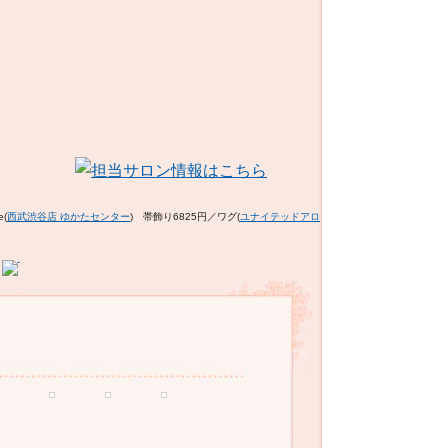
e(
西武渋谷店 ゆかたセンター
) 帯飾り6825円／ワグ(
ユナイテッドアロ