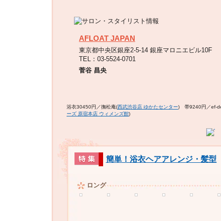
AFLOAT JAPAN
東京都中央区銀座2-5-14 銀座マロニエビル10F
TEL：03-5524-0701
菅谷 昌央
浴衣30450円／撫松庵(
西武渋谷店 ゆかたセンター
) 帯9240円／ef-d
ーズ 原宿本店 ウィメンズ館
)
簡単！浴衣ヘアアレンジ・髪型
ロング