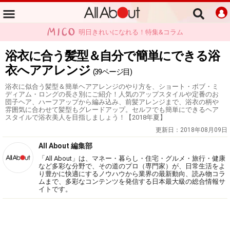
明日きれいになれる！特集&コラム
浴衣に合う髪型＆自分で簡単にできる浴
衣へアアレンジ
(39ページ目)
浴衣に似合う髪型＆簡単ヘアアレンジのやり方を、ショート・ボブ・ミ
ディアム・ロングの長さ別にご紹介！人気のアップスタイルや定番のお
団子ヘア、ハーフアップから編み込み、前髪アレンジまで、浴衣の柄や
雰囲気に合わせて髪型もグレードアップ。セルフでも簡単にできるヘア
スタイルで浴衣美人を目指しましょう！【2018年夏】
更新日：
2018年08月09日
All About 編集部
「All About」は、マネー・暮らし・住宅・グルメ・旅行・健康
など多彩な分野で、その道のプロ（専門家）が、日常生活をよ
り豊かに快適にするノウハウから業界の最新動向、読み物コラ
ムまで、多彩なコンテンツを発信する日本最大級の総合情報サ
イトです。