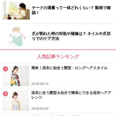
チークの適量って一体どれくらい？ 動画で確
認！
爪が割れた時の対処や補修は？ ネイルや爪切
りでのケア方法
人気記事ランキング
簡単！浴衣に似合う髪型・ロングヘアスタイル
1
2018/08/10
浴衣に合う髪型＆自分で簡単にできる浴衣へアア
2
レンジ
2018/08/09