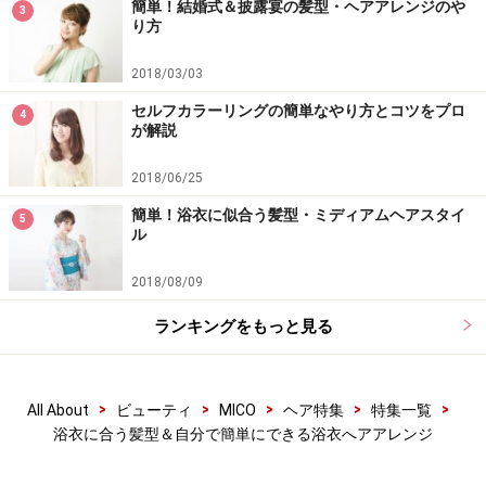
簡単！結婚式＆披露宴の髪型・ヘアアレンジのや
3
り方
2018/03/03
セルフカラーリングの簡単なやり方とコツをプロ
4
が解説
2018/06/25
簡単！浴衣に似合う髪型・ミディアムヘアスタイ
5
ル
2018/08/09
ランキングをもっと見る
>
>
>
>
>
All About
ビューティ
MICO
ヘア特集
特集一覧
浴衣に合う髪型＆自分で簡単にできる浴衣へアアレンジ