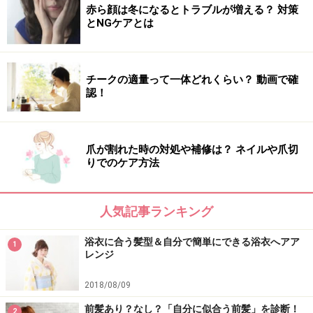
赤ら顔は冬になるとトラブルが増える？ 対策
とNGケアとは
チークの適量って一体どれくらい？ 動画で確
認！
爪が割れた時の対処や補修は？ ネイルや爪切
りでのケア方法
人気記事ランキング
浴衣に合う髪型＆自分で簡単にできる浴衣へアア
1
レンジ
2018/08/09
前髪あり？なし？「自分に似合う前髪」を診断！
2