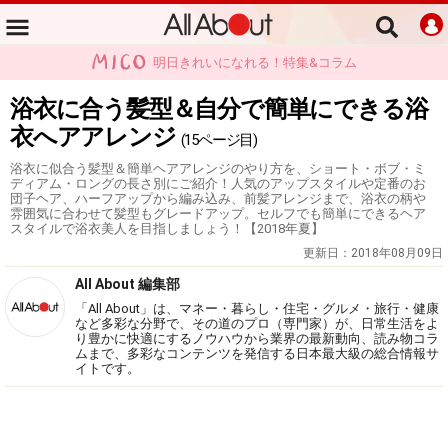
明日きれいになれる！特集&コラム
浴衣に合う髪型＆自分で簡単にできる浴
衣へアアレンジ
(15ページ目)
浴衣に似合う髪型＆簡単ヘアアレンジのやり方を、ショート・ボブ・ミ
ディアム・ロングの長さ別にご紹介！人気のアップスタイルや定番のお
団子ヘア、ハーフアップから編み込み、前髪アレンジまで、浴衣の柄や
雰囲気に合わせて髪型もグレードアップ。セルフでも簡単にできるヘア
スタイルで浴衣美人を目指しましょう！【2018年夏】
更新日：
2018年08月09日
All About 編集部
「All About」は、マネー・暮らし・住宅・グルメ・旅行・健康
など多彩な分野で、その道のプロ（専門家）が、日常生活をよ
り豊かに快適にするノウハウから業界の最新動向、読み物コラ
ムまで、多彩なコンテンツを発信する日本最大級の総合情報サ
イトです。