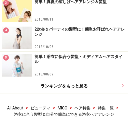
簡単！真夏の涼しげヘアアレンジ＆髪型
3
2015/08/11
2次会＆パーティの髪型に！簡単お呼ばれヘアアレ
4
ンジ
2018/10/06
簡単！浴衣に似合う髪型・ミディアムヘアスタイ
5
ル
2018/08/09
ランキングをもっと見る
>
>
>
>
>
All About
ビューティ
MICO
ヘア特集
特集一覧
浴衣に合う髪型＆自分で簡単にできる浴衣へアアレンジ