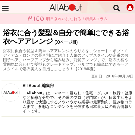
明日きれいになれる！特集&コラム
浴衣に合う髪型＆自分で簡単にできる浴
衣へアアレンジ
(33ページ目)
浴衣に似合う髪型＆簡単ヘアアレンジのやり方を、ショート・ボブ・ミ
ディアム・ロングの長さ別にご紹介！人気のアップスタイルや定番のお
団子ヘア、ハーフアップから編み込み、前髪アレンジまで、浴衣の柄や
雰囲気に合わせて髪型もグレードアップ。セルフでも簡単にできるヘア
スタイルで浴衣美人を目指しましょう！【2018年夏】
更新日：
2018年08月09日
All About 編集部
「All About」は、マネー・暮らし・住宅・グルメ・旅行・健康
など多彩な分野で、その道のプロ（専門家）が、日常生活をよ
り豊かに快適にするノウハウから業界の最新動向、読み物コラ
ムまで、多彩なコンテンツを発信する日本最大級の総合情報サ
イトです。