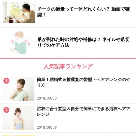
チークの適量って一体どれくらい？ 動画で確
認！
爪が割れた時の対処や補修は？ ネイルや爪切
りでのケア方法
人気記事ランキング
簡単！結婚式＆披露宴の髪型・ヘアアレンジのや
1
り方
2018/03/03
浴衣に合う髪型＆自分で簡単にできる浴衣へアア
2
レンジ
2018/08/09