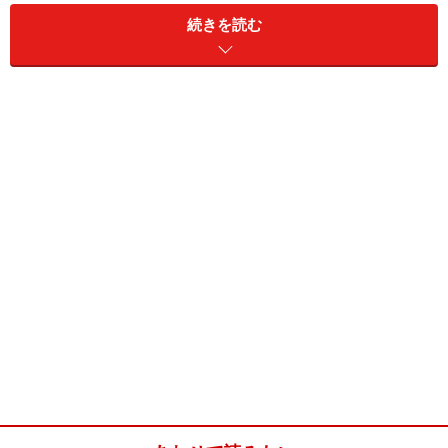
続きを読む
炊飯器でパスタパエリア(2人分)
■
主材料
スパゲッティ
150g
えび
4尾
いか
小型の茹でやりいか4ハイ
あさり
140g
たまねぎ
1/2コ （100g）
ピーマン
1/2コ