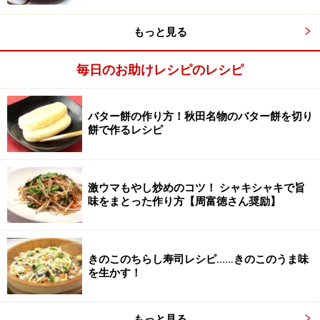
玉ねぎ、ピーマンは粗みじん切り、しめじは小指の先ほ
もっと見る
どに切る。ヤングコーンは斜め切りにし、ニンニクはみ
じん切りにする。アサリは砂をはかせ、殻をこすりあわ
毎日のお助けレシピのレシピ
せて洗う。エビは洗って背ワタを取る。
バター餅の作り方！秋田名物のバター餅を切り
餅で作るレシピ
激ウマもやし炒めのコツ！ シャキシャキで旨
味をまとった作り方【周富徳さん奨励】
きのこのちらし寿司レシピ……きのこのうま味
を生かす！
もっと見る