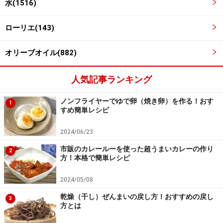
水(1516)
ローリエ(143)
オリーブオイル(882)
人気記事ランキング
ノンフライヤーでゆで卵（焼き卵）を作る！おす
1
すめ簡単レシピ
2024/06/23
市販のカレールーを使った超うまいカレーの作り
2
方！本格で簡単レシピ
2024/05/08
内釜にあけ、魚介類をのせる
4
乾燥（干し）ぜんまいの戻し方！おすすめの戻し
3
方とは
3を内釜にあけ、固形スープを砕いて散らし、エビ、ア