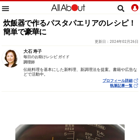
炊飯器で作るパスタパエリアのレシピ！
簡単で豪華に
更新日：
2024年02月26日
大石 寿子
毎日のお助けレシピ ガイド
調理師
伝統料理を基本にした新料理、新調理法を提案。書籍や広告な
どで活動中。
プロフィール詳細
執筆記事一覧