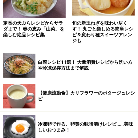
水
150cc
ローリエ
1枚
定番の天ぷらレシピからサラ
旬の新玉ねぎを味わい尽く
ダまで！ 春の恵み「山菜」を
す！ 丸ごと楽しめる簡単レシ
オリーブオイル
大さじ1
楽しむ絶品レシピ集
ピ＆変わり種スイーツアレン
ジも
白菜レシピ11選！ 大量消費レシピから洗い方
や冷凍保存方法まで解説
【健康流動食】カリフラワーのポタージュレシ
ピ
冷凍卵で作る、卵黄の味噌漬けレシピ……美味
■
トッピング
しいおつまみ！