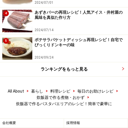
サリ、イカをのせ、ローリエを突き刺す。
2024/07/01
あずきバーの再現レシピ！人気アイス・井村屋の
4
風味を真似た作り方
飛び出たパスタは指で押しこむ
2024/07/14
ポテサラパケットディッシュ再現レシピ！自宅で
5
びっくりドンキーの味
2024/09/24
ランキングをもっと見る
>
>
>
>
All About
暮らし
料理レシピ
毎日のお助けレシピ
>
炊飯器で作る煮物・おかず
炊飯器で作るパスタパエリアのレシピ！簡単で豪華に
会社概要
採用情報