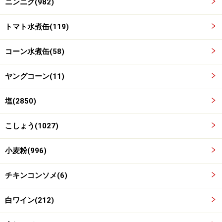
ニンニク(982)
トマト水煮缶(119)
コーン水煮缶(58)
ヤングコーン(11)
塩(2850)
パスタを4cmに折り、他の材料と混ぜる
3
こしょう(1027)
パスタを4cm位に折ってボウルに入れ、1で刻んだ野菜、
小麦粉(996)
コーン、水煮トマト、塩（2つまみ）、コショウ、小麦
粉（小さじ1）を入れ、ヘラでざっくり混ぜる。
チキンコンソメ(6)
白ワイン(212)