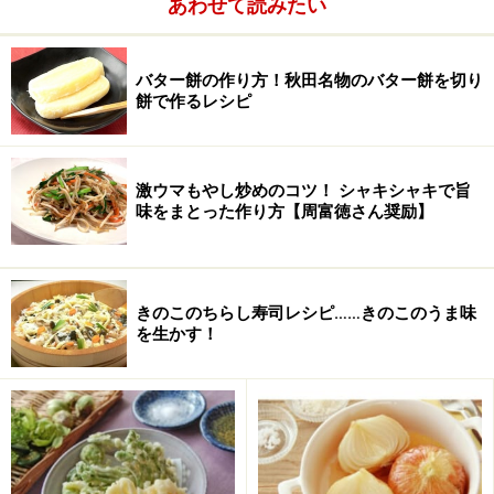
あわせて読みたい
しめじ
少々
ニンニク
1/2片
バター餅の作り方！秋田名物のバター餅を切り
餅で作るレシピ
トマト水煮缶
角切りタイプ100g
コーン水煮缶
大さじ1～2
激ウマもやし炒めのコツ！ シャキシャキで旨
ヤングコーン
大2本
味をまとった作り方【周富徳さん奨励】
塩
2つまみ
こしょう
少々
きのこのちらし寿司レシピ……きのこのうま味
を生かす！
小麦粉
小さじ1
チキンコンソメ
固形1/2コ
白ワイン
大さじ2