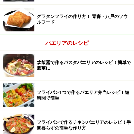
レモン
適量
グラタンフライの作り方！ 青森・八戸のソウ
粉チーズ
適量
ルフード
パセリ
刻んで少々
パエリアのレシピ
タバスコ
お好みで
茹でヤリイカは、茹でて輪切りにしたイカ、茹でタコ、
炊飯器で作るパスタパエリアのレシピ！簡単で
ボイルホタテ等に替えられます。野菜は全部揃わなくて
豪華に
も大丈夫です。例えばヤングコーンの代わりにアスパラ
を、ピーマンの代わりにパプリカといったふうに、お好
みの野菜を使ってください。
フライパン1つで作るパエリア弁当レシピ！短
時間で簡単
炊飯器でパスタパエリアの作り方・手順
■
炊飯器でパスタパエリアを作る
フライパンで作るチキンパエリアのレシピ！手
間要らずの簡単な作り方
材料の下ごしらえ
1