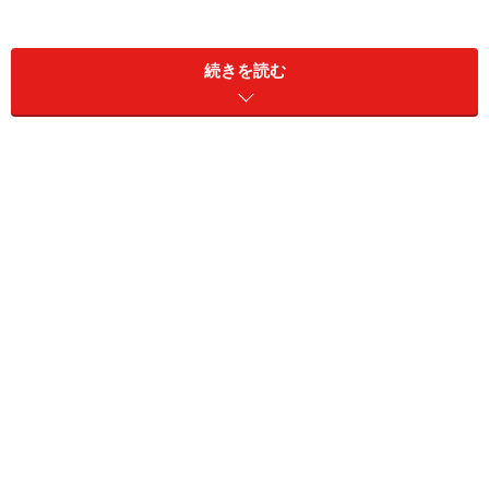
続きを読む
イギリスを代表するチーズは、ハードタイプの「チェダ
ー」。エリアやレシピを限定していないので、いまやイ
ギリス国内をはじめ、世界各地で作られていますが、本
場はイギリス南西部のサマセット。伝統的には低温殺菌
しない牛乳を使い、布にくるんで形を整えます。
エリザベス女王の大好物でもあり、世界3大ブルーチー
ズのひとつにも数えられるのが、18世紀に生まれた「ス
ティルトン」。レスターシャー、ノッティンガムシャ
ー、レスターシャーの3州で作られおり、熟成が進むに
つれ、バターのようななめらかさが出てきます。