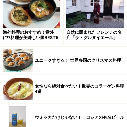
1976年にフェロニカ・スティールが作ったウォッシュ製
法の「ミリーンズ」がきっかけでした。ゴーダにも似た
「クーレエ」、ヤギや羊で作るクリーミーな「ノックド
リナ・ゴールド」など、新しいチーズも次々に賞を獲得
海外料理のおすすめ！意外
自然に囲まれたフレンチの名
しています。
に⁉料理が美味しい国BEST5
店「ラ・グルヌイエール」
＜
世界のチーズ
＞
ユニークすぎる！ 世界各国のクリスマス料理
フランスのチーズ
イタリアのチーズ
スペイン・ポルトガルのチーズ
女性なら絶対食べたい！世界のコラーゲン料理
オランダ・ベルギーのチーズ
4選
スイス・ドイツのチーズ
デンマーク・ノルウェー・フィンランドのチーズ
ウォッカだけじゃない！ ロシアの有名ビール
ギリシャ・トルコ・キプロスのチーズ