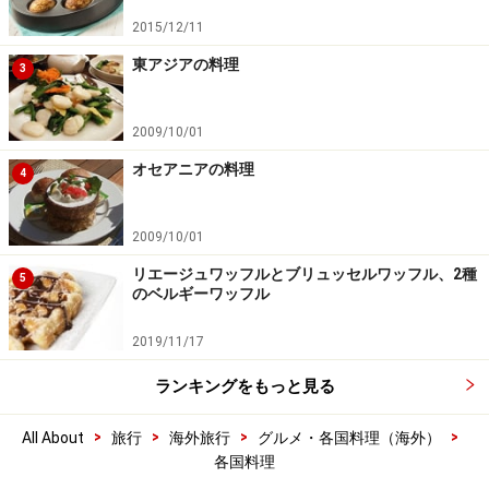
2015/12/11
東アジアの料理
3
2009/10/01
オセアニアの料理
4
2009/10/01
リエージュワッフルとブリュッセルワッフル、2種
5
のベルギーワッフル
2019/11/17
ランキングをもっと見る
>
>
>
>
All About
旅行
海外旅行
グルメ・各国料理（海外）
各国料理