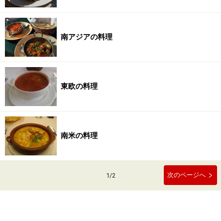
南アジアの料理
東欧の料理
南米の料理
次のページへ
1
/
2