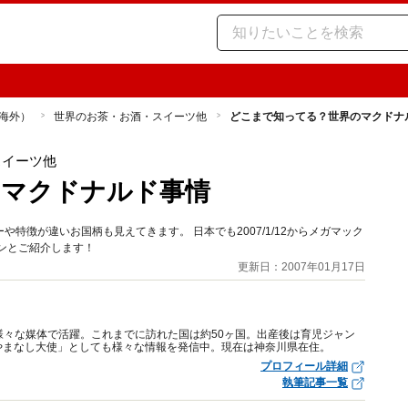
海外）
世界のお茶・お酒・スイーツ他
どこまで知ってる？世界のマクドナ
スイーツ他
のマクドナルド事情
特徴が違いお国柄も見えてきます。 日本でも2007/1/12からメガマック
ンとご紹介します！
更新日：2007年01月17日
様々な媒体で活躍。これまでに訪れた国は約50ヶ国。出産後は育児ジャン
やまなし大使」としても様々な情報を発信中。現在は神奈川県在住。
プロフィール詳細
執筆記事一覧