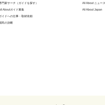
専門家サーチ（ガイドを探す）
All About ニュー
All Aboutガイド募集
All About Japan
ガイドへの仕事・取材依頼
国民の決断