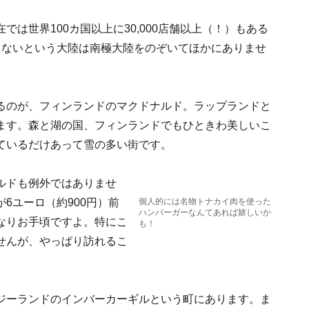
は世界100カ国以上に30,000店舗以上（！）もある
もないという大陸は南極大陸をのぞいてほかにありませ
るのが、フィンランドのマクドナルド。ラップランドと
ます。森と湖の国、フィンランドでもひときわ美しいこ
ているだけあって雪の多い街です。
ルドも例外ではありませ
6ユーロ（約900円）前
個人的には名物トナカイ肉を使った
ハンバーガーなんてあれば嬉しいか
なりお手頃ですよ。特にこ
も！
せんが、やっぱり訪れるこ
ジーランドのインバーカーギルという町にあります。ま