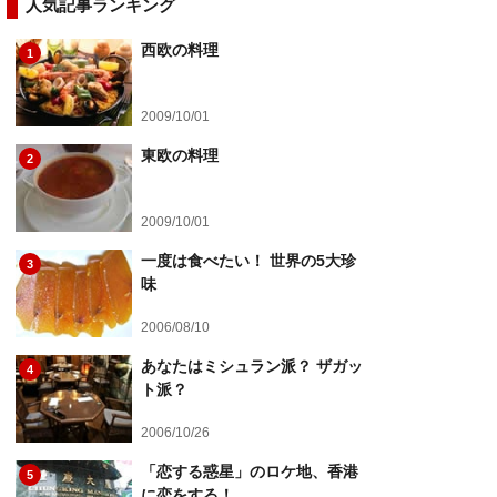
人気記事ランキング
西欧の料理
1
2009/10/01
東欧の料理
2
2009/10/01
一度は食べたい！ 世界の5大珍
3
味
2006/08/10
あなたはミシュラン派？ ザガッ
4
ト派？
2006/10/26
「恋する惑星」のロケ地、香港
5
に恋をする！