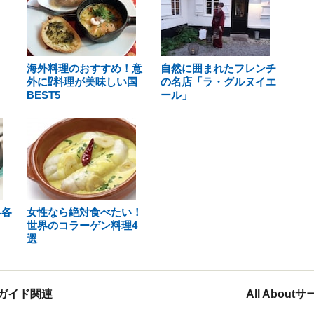
海外料理のおすすめ！意
自然に囲まれたフレンチ
外に⁉料理が美味しい国
の名店「ラ・グルヌイエ
BEST5
ール」
界各
女性なら絶対食べたい！
世界のコラーゲン料理4
選
ガイド関連
All Abou