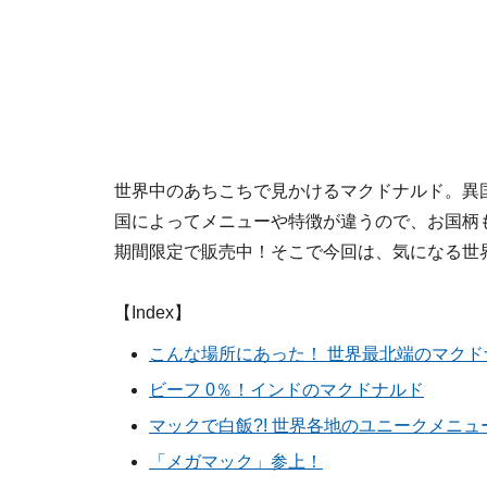
世界中のあちこちで見かけるマクドナルド。異
国によってメニューや特徴が違うので、お国柄も見
期間限定で販売中！そこで今回は、気になる世
【Index】
こんな場所にあった！ 世界最北端のマクド
ビーフ 0％！インドのマクドナルド
マックで白飯?! 世界各地のユニークメニュ
「メガマック」参上！