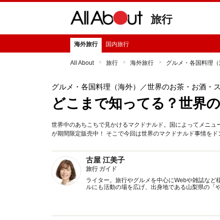
旅行
海外旅行
国内旅行
All About
旅行
海外旅行
グルメ・各国料理（
グルメ・各国料理（海外）
／世界のお茶・お酒・
どこまで知ってる？世界
世界中のあちこちで見かけるマクドナルド。国によってメニューや
が期間限定販売中！ そこで今回は世界のマクドナルド事情をド
古屋 江美子
旅行 ガイド
ライター。旅行やグルメを中心にWebや雑誌など
ルにも活動の場を広げ、出身地である山梨県の「