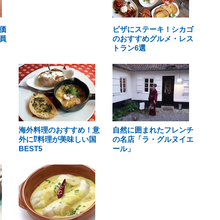
価
ピザにステーキ！シカゴ
員
のおすすめグルメ・レス
トラン6選
海外料理のおすすめ！意
自然に囲まれたフレンチ
外に⁉料理が美味しい国
の名店「ラ・グルヌイエ
BEST5
ール」