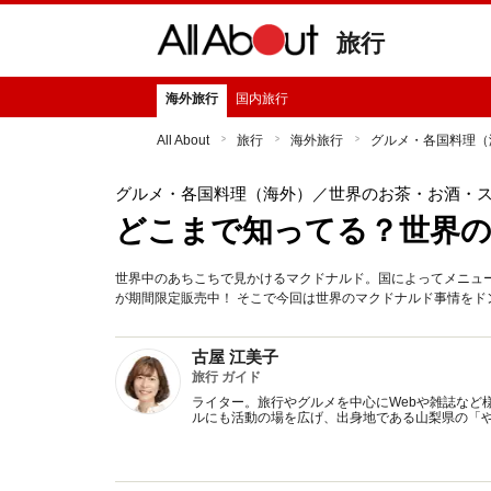
旅行
海外旅行
国内旅行
All About
旅行
海外旅行
グルメ・各国料理（
グルメ・各国料理（海外）
／世界のお茶・お酒・
どこまで知ってる？世界
世界中のあちこちで見かけるマクドナルド。国によってメニューや
が期間限定販売中！ そこで今回は世界のマクドナルド事情をド
古屋 江美子
旅行 ガイド
ライター。旅行やグルメを中心にWebや雑誌など
ルにも活動の場を広げ、出身地である山梨県の「