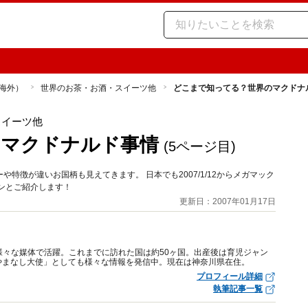
海外）
世界のお茶・お酒・スイーツ他
どこまで知ってる？世界のマクドナ
スイーツ他
のマクドナルド事情
(5ページ目)
特徴が違いお国柄も見えてきます。 日本でも2007/1/12からメガマック
ンとご紹介します！
更新日：2007年01月17日
様々な媒体で活躍。これまでに訪れた国は約50ヶ国。出産後は育児ジャン
やまなし大使」としても様々な情報を発信中。現在は神奈川県在住。
プロフィール詳細
執筆記事一覧