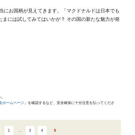
本当にお国柄が見えてきます。「マクドナルドは日本でも
たまには試してみてはいかが？ その国の新たな魅力が発
い。
安全ホームページ
」を確認するなど、安全確保に十分注意を払ってくださ
1
…
3
4
5