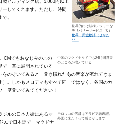
動ビルディング店。5,000円以上
リーしてくれます。ただし、時間
まで。
世界的には結構メジャーな
デリバリーサービス（C）
世界一周旅物語（せかた
び）
。CMでもおなじみのこの
中国のマクドナルドでも24時間営業
のところが増えている
界で一斉に展開されている
トをのぞいてみると、聞き慣れたあの音楽が流れてきま
す）。しかもメロディもすべて同一ではなく、各国のカ
ひ一度聞いてみてください！
ラジルの日本人街にあるマ
モロッコの店舗はアラビア語表記。
外国に来た！って感じがします
記と並んで日本語で「マクドナ