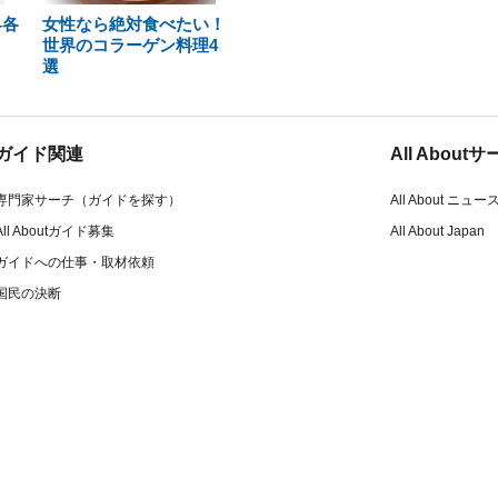
界各
女性なら絶対食べたい！
世界のコラーゲン料理4
選
ガイド関連
All Abou
専門家サーチ（ガイドを探す）
All About ニュー
All Aboutガイド募集
All About Japan
ガイドへの仕事・取材依頼
国民の決断