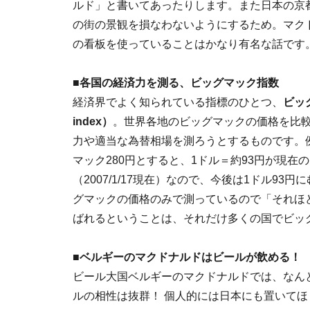
ルド」と書いてあったりします。また日本の京
の街の景観を損なわないようにするため。マク
の看板を使っていることはかなり有名な話です
■各国の経済力を測る、ビッグマック指数
経済界でよく知られている指標のひとつ、
ビッグ
index）
。世界各地のビッグマックの価格を比
力や適当な為替相場を測ろうとするものです。
マック280円とすると、1ドル＝約93円が現在
（2007/1/17現在）なので、今後は1ドル9
グマックの価格のみで測っているので「それほ
ばれるということは、それだけ多くの国でビッ
■ベルギーのマクドナルドはビールが飲める！
ビール大国ベルギーのマクドナルドでは、なん
ルの相性は抜群！ 個人的には日本にも置いてほ