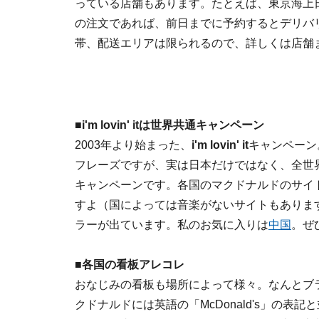
っている店舗もあります。たとえば、東京海上日
の注文であれば、前日までに予約するとデリバ
帯、配送エリアは限られるので、詳しくは店舗
■i'm lovin' itは世界共通キャンペーン
2003年より始まった、
i'm lovin' it
キャンペーン
フレーズですが、実は日本だけではなく、全世
キャンペーンです。各国のマクドナルドのサイ
すよ（国によっては音楽がないサイトもありま
ラーが出ています。私のお気に入りは
中国
。ぜ
■各国の看板アレコレ
おなじみの看板も場所によって様々。なんとブ
クドナルドには英語の「McDonald's」の表