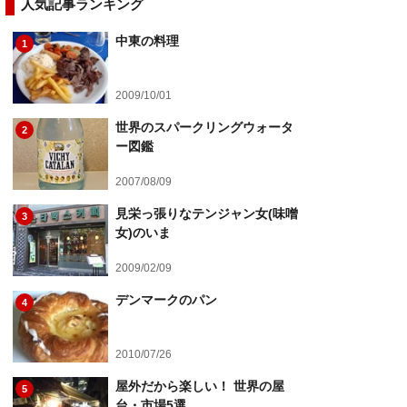
人気記事ランキング
中東の料理
1
2009/10/01
世界のスパークリングウォータ
2
ー図鑑
2007/08/09
見栄っ張りなテンジャン女(味噌
3
女)のいま
2009/02/09
デンマークのパン
4
2010/07/26
屋外だから楽しい！ 世界の屋
5
台・市場5選