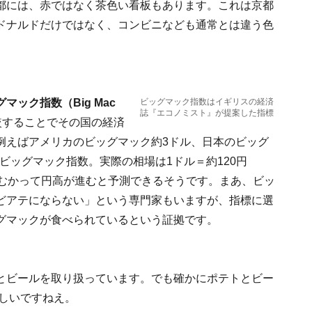
都には、赤ではなく茶色い看板もあります。これは京都
ドナルドだけではなく、コンビニなども通常とは違う色
。
マック指数（Big Mac
ビッグマック指数はイギリスの経済
誌『エコノミスト』が提案した指標
較することでその国の経済
例えばアメリカのビッグマック約3ドル、日本のビッグ
のビッグマック指数。実際の相場は1ドル＝約120円
3円にむかって円高が進むと予測できるそうです。まあ、ビッ
どアテにならない」という専門家もいますが、指標に選
グマックが食べられているという証拠です。
とビールを取り扱っています。でも確かにポテトとビー
しいですねえ。