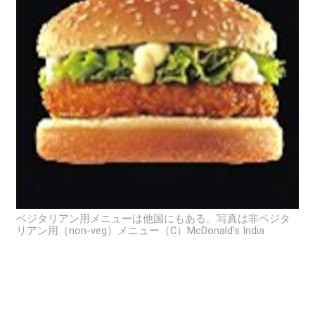
ベジタリアン用メニューは他国にもある。写真は非ベジタ
リアン用（non-veg）メニュー（C）McDonald's India