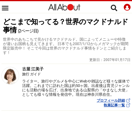
どこまで知ってる？世界のマクドナルド
事情
(2ページ目)
世界中のあちこちで見かけるマクドナルド。国によってメニューや特徴
が違いお国柄も見えてきます。 日本でも2007/1/12からメガマックが期間
限定販売中！ そこで今回は世界のマクドナルド事情をドンとご紹介しま
す！
更新日：
2007年01月17日
古屋 江美子
旅行 ガイド
ライター。旅行やグルメを中心にWebや雑誌など様々な媒体で
活躍。これまでに訪れた国は約50ヶ国。出産後は育児ジャンル
にも活動の場を広げ、出身地である山梨県の「やまなし大使」
としても様々な情報を発信中。現在は神奈川県在住。
プロフィール詳細
執筆記事一覧