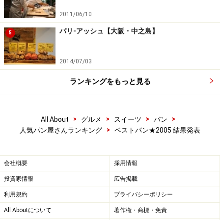
2011/06/10
メゾンカイザー 日本風にアレンジすることのないパン
パリ-アッシュ【大阪・中之島】
（2002.3記事）
5
関連書籍
『100％パン』毎日新聞社
2014/07/03
ランキングをもっと見る
メゾンカイザー公式サイト
次のページ
では続くランキング（第2～4位）と読者コメ
>
>
>
>
All About
グルメ
スイーツ
パン
ントをご紹介します。
→
>
人気パン屋さんランキング
ベストパン★2005 結果発表
【2】第2～4位
【3】第5～10位
【4】第11～20位
会社概要
採用情報
※記事内容は執筆時点のものです。最新の内容をご確認くださ
投資家情報
広告掲載
い。
利用規約
プライバシーポリシー
※メニューや料金などのデータは、取材時または記事公開時点で
の内容です。
All Aboutについて
著作権・商標・免責