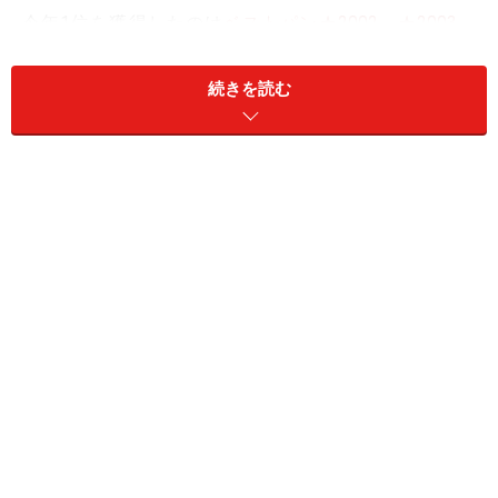
今年1位を獲得したのは
ベストパン★2002
、
★2003
、
★2004
と連続して上位にランクインしていたメゾンカイ
ザーでした。
続きを読む
伝統と、自然であることを五感で感じられるパン、ワイ
ンのように料理と合わせて愉しめるパンを独自の方法で
つくっています。