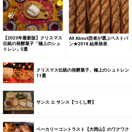
投票くださった方のコメントをご紹介します。
「ハード系のパンが多く、パン自体に小麦や酵母の香り
や味がしてすごく美味しいです。」（福岡県 女性 28
才）
【2023年最新版】クリスマス
All About読者が選ぶベストパ
伝統の発酵菓子「極上のシュ
ン★2018 結果発表
トレン」5選
「パンそのもののおいしさで勝負している気がします。
フレーバーや見た目での新しさよりも生活にパンを取り
込むにはなんと言っても生地の旨さではないでしょう
クリスマス伝統の発酵菓子、極上のシュトレン
11選
か。」（埼玉県 女性 24才）
「ここのクロワッサンより美味しいのに今年は出会えな
かった♪」（東京都 女性 34才）
サンス エ サンス【つくし野】
「バゲットモンジュの味、色、香りにひかれました。パ
リで食べたパンを思い出しました。 主張しすぎずでも存
ベーカリーコントラスト【大岡山】のワクワク