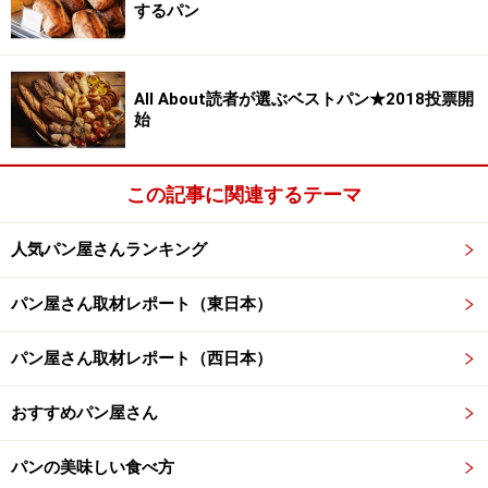
在感のある、 そんなパンが好きです。」（兵庫県女性28
するパン
才）
All About読者が選ぶベストパン★2018投票開
「なかなか1軒に決められず、本当に迷いました...。 この
始
パンならあのベーカリー、あのパンだったらあっちのベ
ーカリーとお気に入りはあちこちにあるからです。 そう
この記事に関連するテーマ
いった意味で、メゾンカイザーに行けば私の好みのパン
がいつも満遍なく待っていてくれている、という安心感
人気パン屋さんランキング
が決め手でしょうか。 去年も投票したイチヂクのパン。
今年のお気に入りは生バジル入りチャパッタです。」
パン屋さん取材レポート（東日本）
（東京都女性33才）
パン屋さん取材レポート（西日本）
「レモンパイがとても美味しい。クロワッサンオザマン
ドもおすすめ。」（東京都 男性 39才）
おすすめパン屋さん
パンの美味しい食べ方
「香りが食欲をそそる。」（神奈川県 男性 32才）