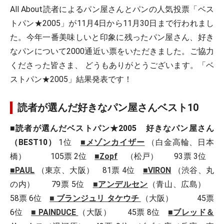
All About読者によるパン屋さんとパンの人気投票「ベス
トパン★2005」が11月4日から11月30日まで行われまし
た。今年一番美味しいと印象に残ったパン屋さん、好き
なパンについて2000通近い票をいただきました。ご協力
くださった皆さま、 どうもありがとうございます。「ベ
ストパン★2005」結果発表です！
読者が選んだ好きなパン屋さんベスト10
■
読者が選んだベストパン★2005 好きなパン屋さん
（BEST10）
1位
■メゾンカイザー
（白金高輪、日本
橋） 105票 2位
■Zopf
（松戸） 93票 3位
■PAUL
（東京、大阪） 81票 4位
■VIRON
（渋谷、丸
の内） 79票 5位
■アンデルセン
（青山、広島）
58票 6位
■ ブランジュリ タケウチ
（大阪） 45票
6位
■ PAINDUCE
（大阪） 45票 8位
■ブレッド＆