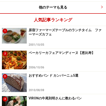
他のテーマも見る
木村周一郎氏（ブーランジェリーエリックカイザージャ
ポン代表取締役）にメッセージをいただきました。
人気記事ランキング
「ありがとうございます。 これに驕ることなく、おいし
原宿ファーマーズテーブルのランチタイム ファ
1
ーマーズカフェ
いパンを焼き皆様に楽しんでいただけるようがんばりま
す。」
2001/10/05
【関連記事】
ベーカリーカフェアマンディーヌ【恵比寿】
2
おいしい食事パンのためにデザインされた小麦粉
2006/10/06
（2005.11記事）
おすすめパン ド カンパーニュ5選
3
メゾンカイザーCOREDO日本橋店
（2005.3記事）
2010/08/08
この秋に変わるメゾンカイザーの小麦粉 メゾンカイザ
VIRONの牛尾則明さんに教わるパン
4
ートラディショナル
（2005.3記事）