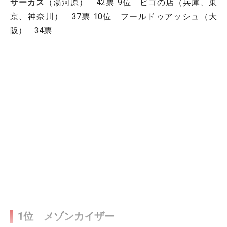
サーカス
（湯河原） 42票 9位 ビゴの店（兵庫、東
京、神奈川） 37票 10位 フールドゥアッシュ（大
阪） 34票
1位 メゾンカイザー