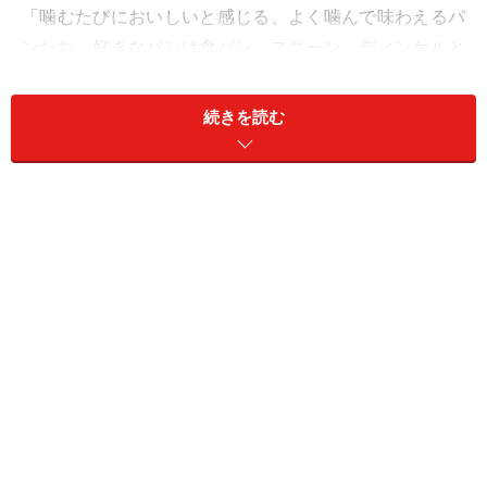
「噛むたびにおいしいと感じる、よく噛んで味わえるパ
ンたち。好きなパンは食パン、スコーン、ディンケルと
シード、アーモンド、バゲット、サンドイッチ、タルテ
ィーヌなどなど！ サンドイッチはパンがみずみずしく、
続きを読む
フィリングとの相性が抜群。フィリングも季節のお野菜
の甘みが最大限に味わえます。夏以降、働いている方々
の体制が変わられたようですが、気持の良い接客は変わ
らず、混雑しているとき（つまり、いつも）にはこちら
が恐縮してしまうほどです」（女性 40代 神奈川県）
「今食べているのに明日もまた食べたくなるパンを焼い
てくれるパン屋さんです。何年食べ続けても絶対に飽き
ることがない食パンが大好きです。チクテさんの食パン
は私を幸せにしてくれます！」（女性 50代 秋田県）
「実は遠くて一度しか行ったことがないのですが、その