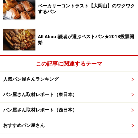
「素晴らしい接客だけではなく、芸術的で宝石箱のよう
ベーカリーコントラスト【大岡山】のワクワク
なパンを中心にしていて、見た目だけではなく味わいも
するパン
極上級です。トリコロールをはじめ、天野シェフワール
ドの虜になりました。特に、ショコラオジャポンは1番
All About読者が選ぶベストパン★2018投票開
おいしかった。あんことクリームチーズとチョコがベス
始
トバランスで作られたパンです。大好きなパンが沢山あ
ります。そして、シンプルな食事にあうパンドセーグル
の粉ウマ感は素晴らしいです」（女性 40代 東京都）
この記事に関連するテーマ
人気パン屋さんランキング
「独創的な世界観のあるパン屋。どれもおいしい」（男
性 30代 千葉県）
パン屋さん取材レポート（東日本）
「関西に行けば必ず伺います。こちらのパンドセーグ
パン屋さん取材レポート（西日本）
ル、グロ・パン・ド・セーグルと最近は伺うたびに香ば
しくなっていくバゲットトラディションもたまりませ
おすすめパン屋さん
ん！」（女性 40代 神奈川県）