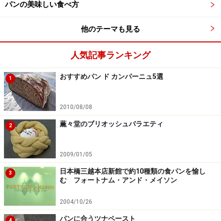
パンの美味しい食べ方
パリ-アッシュのマダム、天野恵美子さんからメッセージ
他のテーマも見る
をいただきました。
人気記事ランキング
「今年もパリアッシュを選んでいただけたことに感謝い
たします。お店を始めて14年。当初から比べたら、パン
おすすめパン ド カンパーニュ5選
1
はだいぶ様変わりいたしました。でも変わらないのは、
気持ちの部分です。私達は知っています。想いを込めて
2010/08/08
作ったパンは、お客様にも伝わる事を。そして、私達は
薫々堂のブリオッシュバラエティ
2
分かっています。お客様から頂いた言葉は、私達を幸せ
な気持ちにさせてくれることを。だから、妥協をせずに
一生懸命作ることができるのです。来年も頑張って参り
2009/01/05
ますね！
日本橋三越本店新館で約10種類の食パンを愉し
3
む フォートナム・アンド・メイソン
製造スタッフ、製造補助スタッフを随時募集しておりま
す。お電話でお問い合わせください」
2004/10/26
パンに合うツナペースト
4