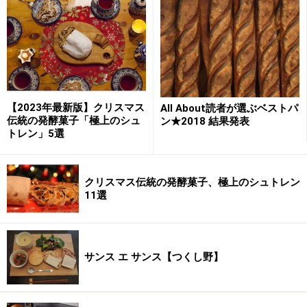
年末は12月28日まで、年始は1月6日より営業です。
2019年もどうぞよろしくお願いいたします」
【関連記事・サイト】
チクテベーカリー【南大沢】
チクテベーカリー公式サイト
【2023年最新版】クリスマス
All About読者が選ぶベストパ
伝統の発酵菓子「極上のシュ
ン★2018 結果発表
トレン」5選
9位 パリ-アッシュ （大阪・中之島）
クリスマス伝統の発酵菓子、極上のシュトレン
天野尚道シェフの、フレンチをベースにした重厚で独創
11選
的なパンと、マダムの恵美子さんの温かなホスピタリテ
ィが、多くの人を惹きつけてやみません。
サンス エ サンス【つくし野】
パリ-アッシュ