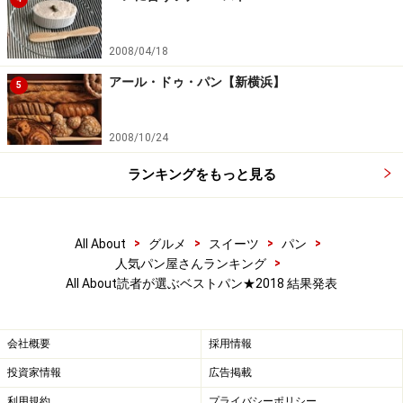
【関連記事・サイト】
パリ-アッシュ【大阪・中之島】
2008/04/18
PARIS - h（パリ アッシュ）公式ブログ
アール・ドゥ・パン【新横浜】
5
2008/10/24
8位 たま木亭 (京都）
ランキングをもっと見る
週末は800人近くが訪れる京都の超人気店。世界最高水
準のバゲットやカンパーニュから、和素材の菓子パン、
>
>
>
>
All About
グルメ
スイーツ
パン
お総菜パンまで、幅広いラインナップのどれもが万遍な
>
人気パン屋さんランキング
く愛されています。
All About読者が選ぶベストパン★2018 結果発表
たま木亭
会社概要
採用情報
投資家情報
広告掲載
「種類が多い。何を食べてもおいしい。オリジナリティ
（他店にはないパン）あふれるパン。コストパフォーマ
利用規約
プライバシーポリシー