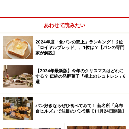
一度が忘れられない記憶となっています。たたずまい、
味、雰囲気、すべてが大好き」（女性 50代 東京都）
あわせて読みたい
チクテベーカリーの店主、北村千里さんからメッセージ
をいただきました。
2024年度「食パンの売上」ランキング！ 2位
「ロイヤルブレッド」、1位は？【パンの専門
「今年も投票くださった皆さま、お店を支えてくれた沢
家が解説】
山の皆さまに感謝の思いです。
ありがとうございます。南大沢に引っ越して5年、多摩
【2024年最新版】今年のクリスマスはどれに
する？ 伝統の発酵菓子「極上のシュトレン」6
境の店頭でひっそりと販売を始めて15年という節目の年
選
でしたが、パンやお店やこれからに向き合う年となりま
した。いろいろと削ってしまったメニューや夏の長期の
お休みでご迷惑やご心配をおかけしましたが、これから
パン好きならぜひ食べてみて！ 新名所「麻布
も自分のペースで長くお客様や地域の方に寄り添ってい
台ヒルズ」で注目のパン5選【11月24日開業】
けるようなお店を続けていけるようにと思っておりま
す。ありがとうございました！