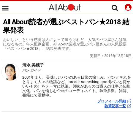
All About読者が選ぶベストパン★2018 結
果発表
おいしい、という感覚は人によって違うけれど、人気のパン屋さんは気
になるもの。年末恒例企画、All About読者が選ぶパン屋さんの人気投票
「ベストパン★2018」、結果発表です。
更新日：
2018年12月18日
清水 美穂子
パン ガイド
2001年より、美味しいパンのある日常の愉しみ、パンとそれを
とりまく人々の物語など、bread+something good(パンと何か
いいもの）をテーマに執筆。興味があるのは職人の仕事と伝統
文化。パンを愉しむ企画のコーディネイト、執筆多数。雑誌、
書籍にて活動中。
プロフィール詳細
執筆記事一覧