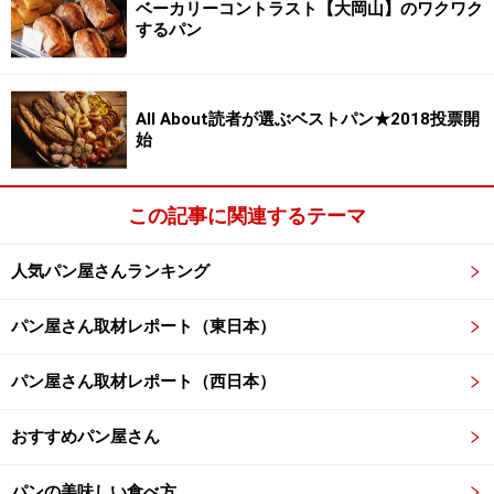
術を“超えた”という「超」と、生地を長時間“熟成”させて
ベーカリーコントラスト【大岡山】のワクワク
するパン
作ったパンという「熟」を組み合わせて出来たものだそ
う。
All About読者が選ぶベストパン★2018投票開
おすすめの食べ方、トレンドは
始
ブレッドジャーナリストでAll About パンガイドの清水美
穂子さんに、それぞれの商品の特徴やおすすめの食べ
この記事に関連するテーマ
方、最近の食パンのトレンドをお聞きしました。
人気パン屋さんランキング
清水
：やはり製造量が圧倒的に多いトップメーカーがベ
パン屋さん取材レポート（東日本）
スト3にランクインしましたね。
パン屋さん取材レポート（西日本）
山崎製パンの「ダブルソフト」はミミまで柔らかいの
で、卵と牛乳に浸してフライパンで焼くフレンチトース
おすすめパン屋さん
トにするとさらにフワフワな食感が楽しめます。同じく
山崎製パンの「ロイヤルブレッド」は、しっとりとして
パンの美味しい食べ方