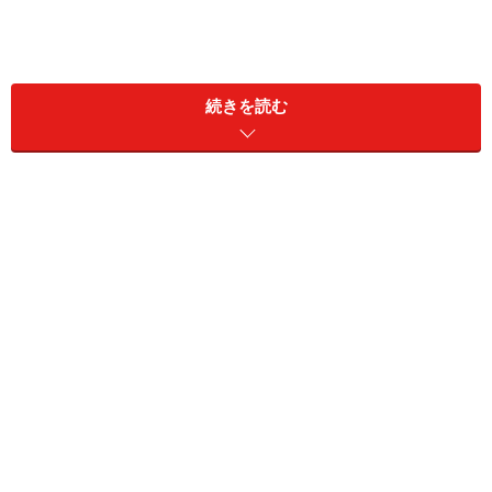
続きを読む
3位は山崎製パンの「ダブルソフト 6枚」。「ミミまでソ
フト」でおなじみの食パンは、もちもち、ふかふかの食
感と真ん中から2つに割きやすいのが特徴で、平成30年
度食品ヒット大賞ロングセラー平成貢献賞を受賞するな
ど、1989年から現在まで長きにわたって愛されている人
気商品です。
2位：ロイヤルブレッド 6枚