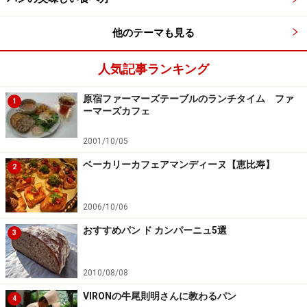
キメが細かいので、開封したらフレッシュなうちにその
ままサンドイッチにしたい。卵やツナなど具材だけ用意
他のテーマも見る
しておいて、その場で挟んで食べるのもいいでしょう。
人気記事ランキング
Pascoの「超熟」はシンプルにトーストが一番だと思い
ます。バターときび砂糖をのせて焼き、シナモンパウダ
原宿ファーマーズテーブルのランチタイム ファ
1
ーを振るのもおすすめです。
ーマーズカフェ
2001/10/05
ここ最近の食パンは口溶け（というとアイスクリームみ
ベーカリーカフェアマンディーヌ【恵比寿】
たいですが）や、喉越し（というとビールみたいです
2
が）がポイント。湯種や液種を用いて水分量が多めで、
しっとりプルプルとしていながら、食感が軽やかな食パ
2006/10/06
ンに人気があります。ウェルネス志向の高まりで、全粒
おすすめパン ド カンパーニュ5選
3
粉や雑穀入りの食パンも注目されています。
2010/08/08
私たちの食卓に欠かせない「食パン」。今回紹介したラ
VIRONの牛尾則明さんに教わるパン
ンキングの結果やおすすめの食べ方などを、日々の買い
4