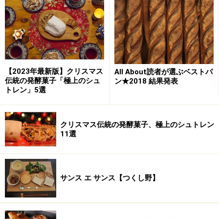
【2023年最新版】クリスマス
All About読者が選ぶベストパ
1位：超熟 食パン 6枚
伝統の発酵菓子「極上のシュ
ン★2018 結果発表
トレン」5選
クリスマス伝統の発酵菓子、極上のシュトレン
11選
1位は敷島製パン（Pasco）の「超熟 食パン 6枚」 ※画像出
典：
敷島製パン（Pasco） 公式Webサイト
1位は敷島製パン（Pasco）の「超熟 食パン 6枚」。
サンス エ サンス【つくし野】
1998年10月に発売し、独自の“超熟製法”によってほんの
り甘く、もっちり、しっとりしていてサラッとした口溶
けが特徴。「超熟」という名前は、従来のパン作りの技