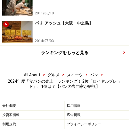
物や食事に生かしてみてはいかがでしょうか。
2011/06/10
【清水 美穂子さんのプロフィール】
パリ-アッシュ【大阪・中之島】
5
ブレッドジャーナリスト。2001年よりパンに特化した取
材執筆活動を開始。注目のベーカリーやつくり手につい
2014/07/03
て、Web、TV・ラジオ、新聞・雑誌等のメディアや書籍
ランキングをもっと見る
で発信中。企画監修、講師、各種審査員なども行う。All
About パンガイド。
>
>
>
>
All About
グルメ
スイーツ
パン
＜参考＞
2024年度「食パンの売上」ランキング！ 2位「ロイヤルブレッ
マーチャンダイジング・オン RDSスーパー全国 食パン
ド」、1位は？【パンの専門家が解説】
2024年4月～2025年3月 100店舗当たり累計販売金額
※RDS MD分類：食パン分類から抽出
会社概要
採用情報
投資家情報
広告掲載
＞次ページ：【TOP10】2024年度「食パンの売上」ラン
利用規約
プライバシーポリシー
キングを見る