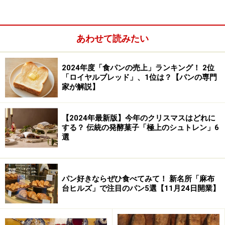
あわせて読みたい
2位は山崎製パンの「ロイヤルブレッド 6枚」 ※画像出典：
山崎製パン 公式Webサイト
2024年度「食パンの売上」ランキング！ 2位
2位は山崎製パンの「ロイヤルブレッド 6枚」。良質な小
「ロイヤルブレッド」、1位は？【パンの専門
家が解説】
麦粉とバターを使用し、小麦本来の味や香り、バターの
豊かな風味が特徴の、トーストせずにそのまま食べても
おいしい食パンです。4、5、6、8、10枚切りとさまざま
【2024年最新版】今年のクリスマスはどれに
する？ 伝統の発酵菓子「極上のシュトレン」6
な厚さをそろえ、2025年1月1日には独自の新規技術を投
選
入し、さらにおいしい味わいへリニューアルしました。
パン好きならぜひ食べてみて！ 新名所「麻布
台ヒルズ」で注目のパン5選【11月24日開業】