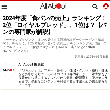
2024年度「食パンの売上」ランキング！
2位「ロイヤルブレッド」、1位は？【パ
ンの専門家が解説】
マーチャンダイジング・オンの提供する流通POSデータサービス「RDS-
POS」をもとに、2024年度の「食パンの売上」をランキング化。2位「ロ
イヤルブレッド」、1位は？ ※サムネイル画像出典：shige hattori／
PIXTA（ピクスタ）
更新日：
2025年05月28日
All About 編集部
「All About」は、マネー・暮らし・住宅・グルメ・旅行・健康
など多彩な分野で、その道のプロ（専門家）が、日常生活をよ
り豊かに快適にするノウハウから業界の最新動向、読み物コラ
ムまで、多彩なコンテンツを発信する日本最大級の総合情報サ
イトです。