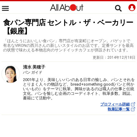
食パン専門店 セントル・ザ・ベーカリー
【銀座】
「ほんとうにおいしい食パン」専門店が有楽町にオープン。バゲットで
有名なVIRONの西川さんの新しいスタイルのお店です。定番サンドを最高
の状態で味わえる本物志向のサンドイッチカフェが併設されています。
更新日：
2014年12月18日
清水 美穂子
パン ガイド
2001年より、美味しいパンのある日常の愉しみ、パンとそれを
とりまく人々の物語など、bread+something good(パンと何か
いいもの）をテーマに執筆。興味があるのは職人の仕事と伝統
文化。パンを愉しむ企画のコーディネイト、執筆多数。雑誌、
書籍にて活動中。
プロフィール詳細
執筆記事一覧