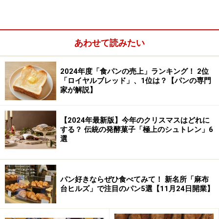
どうぞ。
ラ・カンティーヌ サントル
あわせて読みたい
2024年度「食パンの売上」ランキング！ 2位
店長の高田淳さん(左）とベーカリーシェフの奈良晴之さん
「ロイヤルブレッド」、1位は？【パンの専門
(右）
家が解説】
【2024年最新版】今年のクリスマスはどれに
※記事内容は執筆時点のものです。最新の内容をご確認くださ
する？ 伝統の発酵菓子「極上のシュトレン」6
い。
選
※メニューや料金などのデータは、取材時または記事公開時点で
の内容です。
パン好きならぜひ食べてみて！ 新名所「麻布
次のページへ
1
/
5
台ヒルズ」で注目のパン5選【11月24日開業】