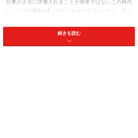
仕事が正当に評価されることが簡単ではないこの時代
に、パンの価値を多くの人にわかってもらいたい。ほん
とうにおいしい食パンを職人の技術で表現できる場を創
出したい。彼の想いは10年前のインタビューの時と変わ
続きを読む
ることはありませんでした。
2003年、VIRON開店の時のインタビュー
56席。大きなテーブルで相席スタイル
北欧デザイナー家具を設えたカフェ
この記事ではセントル・ザ・ベーカリーについてご紹介
します。ラ・カンティーヌ サントルについてはこちらを