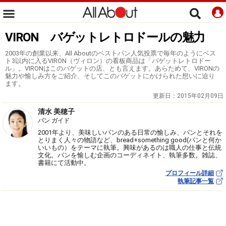
VIRON バゲットレトロドールの魅力
2003年の創業以来、All Aboutのベストパン人気投票で毎年のようにベス
ト3以内に入るVIRON（ヴィロン）の看板商品は「バゲットレトロドー
ル」。VIRONはこのバゲットの店、とも言えます。あらためて、VIRONの
魅力や愉しみ方をご紹介、そしてこのバゲットにかけられた想いに迫り
ます。
更新日：
2015年02月09日
清水 美穂子
パン ガイド
2001年より、美味しいパンのある日常の愉しみ、パンとそれを
とりまく人々の物語など、bread+something good(パンと何か
いいもの）をテーマに執筆。興味があるのは職人の仕事と伝統
文化。パンを愉しむ企画のコーディネイト、執筆多数。雑誌、
書籍にて活動中。
プロフィール詳細
執筆記事一覧