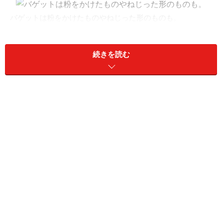
バゲットは粉をかけたものやねじった形のものも。
「パリに店があれば、東京では日本仕様のパンを作って
もいいかもしれない。でもVIRONはここにしかありませ
続きを読む
んから、パリのスタンダードをやりたいと思っていま
す。パリにあるブーランジュリーの最大公約数的な品揃
えでやっていきたい。その気持ちはずっと変わりませ
ん」と言うのはVIRONを経営する株式会社ル・スティル
の西川隆博さん。パリ郊外の製粉会社ヴィロンの銘柄粉
「レトロドール」を独占的に輸入し、そのバゲットを最
高においしく食べてもらうために、ブラッスリーも合わ
せてつくってしまった人です。
売場奥でパンを焼いている