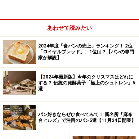
パリのスタンダード。だからわたしたちはここで、束の
間、パリへのショートトリップを愉しめるのかもしれま
せん。
そんなVIRONの愉しみ方をあらためて、ご紹介します。
あわせて読みたい
2024年度「食パンの売上」ランキング！ 2位
ヴィエノワズリ各種
「ロイヤルブレッド」、1位は？【パンの専門
家が解説】
※記事内容は執筆時点のものです。最新の内容をご確認くださ
【2024年最新版】今年のクリスマスはどれに
い。
する？ 伝統の発酵菓子「極上のシュトレン」6
※メニューや料金などのデータは、取材時または記事公開時点で
選
の内容です。
パン好きならぜひ食べてみて！ 新名所「麻布
次のページへ
1
/
4
台ヒルズ」で注目のパン5選【11月24日開業】