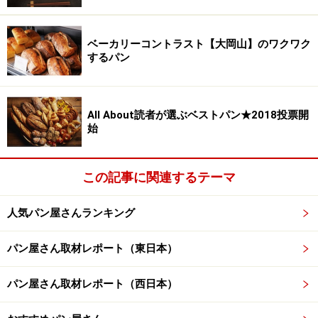
わいが堪能できます。
ベーカリーコントラスト【大岡山】のワクワク
ベーシックなクロワッサン（540円）のほか、折り込み
するパン
生地でさらにバターを包んで焼き上げていて、かじると
ジュワッとバターが染み出すという、さらにリッチな
「クロワッサンドゥーブル」（648円）も体験してみて
All About読者が選ぶベストパン★2018投票開
始
はいかがでしょうか。
そして30cmもの大きさの「グランクロワッサン」
この記事に関連するテーマ
（2160円）はホームパーティなどでみんなを驚かせるこ
とができそうです。
人気パン屋さんランキング
お店からのイチオシは「ブリクロ・エシレ」（2160
パン屋さん取材レポート（東日本）
円）。焦がしバターを用いた甘みのあるブリオッシュを
パン屋さん取材レポート（西日本）
クロワッサン生地で包み、型に入れて焼いていて、特別
な食パンといった感じ。レーズンがアクセントに入った