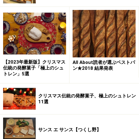
す。
テイクアウトは各種サンドイッチのほか、浅草ではいつ
も行列している人気の食パンの販売もあります。
エシレ・ラトリエ デュ ブール（ガーデンプ
ラザB 1階）
【2023年最新版】クリスマス
All About読者が選ぶベストパ
伝統の発酵菓子「極上のシュ
ン★2018 結果発表
トレン」5選
エシレ・ラトリエ デュ ブール
クリスマス伝統の発酵菓子、極上のシュトレン
フランス産A.O.P.認定の最高級の発酵バター「エシレ」の
11選
魅力を体験できる専門店の中でも、麻布台ヒルズにオー
プンした「エシレ・ラトリエ デュ ブール」は、クロワッ
サンやブリオッシュなどのヴィエノワズリを主役にした
サンス エ サンス【つくし野】
専門店。どれもシンプルゆえに上質なバターの香りと味