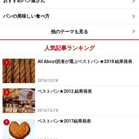
おすすめパン屋さん
ブリオッシュ生地の「クグロフ」もケーキのような口ど
けとバターの芳醇な香りで、休日のとっておきのブラン
パンの美味しい食べ方
チタイムにおすすめです。
他のテーマも見る
ル・サティネ ／ ル・サロン・プリべ （ガ
ーデンプラザA 2階）12月オープン予定
人気記事ランキング
All About読者が選ぶベストパン★2018 結果発表
1
左から成田シェフ、笹川シェフ、山内シェフ
2018/12/18
パンとひと言で言っても、製法も表現の仕方も方向性も
ベストパン★2012 結果発表
2
本当に多種多様な今の日本で、これほどまで料理や飲み
物とパンとの相乗効果を大切に思い、茶道の茶事（ちゃ
2012/12/18
じ）のように最後の一品に行き着くまでのパフォーマン
ベストパン★2017結果発表
スを考えているシェフは、成田一世さん（画像左）の他
3
にはいないかもしれません。