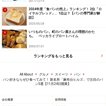
2017/12/19
ピエール・エルメやジョエル・ロブションのもとでシェ
2024年度「食パンの売上」ランキング！ 2位「ロ
4
イヤルブレッド」、1位は？【パンの専門家が解
フパティシエを務め、New York Timesではパンとデザー
説】
トの部門で「Best of New York」を受賞。その後も
2025/05/28
「Asia’s Best Pastry Chef」など世界で評価されてきた成
いつものパン。町のパン屋さんの理想のかた
5
田さん。今までのキャリアの集大成となる自身の店が、
ち。 ベッカライブロートハイム
2023年12月に麻布台ヒルズにオープンします。
2005/07/21
「ル・サロン・プリべ」で料理を担当するのは笹川幸治
ランキングをもっと見る
さん（画像中央）。ショコラを担当するのは山内大輔さ
ん（画像右）。パンとお菓子とデザート、そして総指揮
は成田さんです。
>
>
>
>
All About
グルメ
スイーツ
パン
パン好きならぜひ食べてみて！ 新名所「麻布台ヒルズ」で注目のパ
ン5選【11月24日開業】
世界を視野に入れているからこそ、日本でしかつくれな
いものを究めるわけですが、注目しているのは発酵。
「お菓子もパンもショコラもみんな科学です」という成
会社概要
採用情報