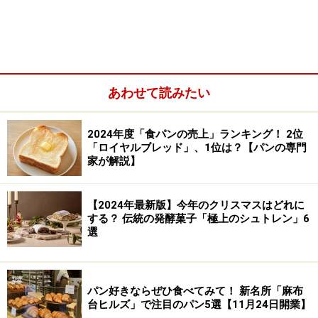
2号店となります。ここの名物は耳までおいしい食パン
の「網焼きトースト」（520円）です。
筆者のおすすめは「浅草ハム」の厚切り「ハムカツサン
あわせて読みたい
ド」（1100円）と、麻布台ヒルズ店限定「エビフライサ
ンド」（1400円）。白エビのフライと千切りのキャベツ
2024年度「食パンの売上」ランキング！ 2位
と一緒にサンドされたソースはバルサミコマヨネーズ。
「ロイヤルブレッド」、1位は？【パンの専門
実山椒がアクセントになっています。パン粉ももちろ
家が解説】
ん、ペリカン製。
【2024年最新版】今年のクリスマスはどれに
もう一つ、麻布台ヒルズ限定のサンドイッチが「レーズ
する？ 伝統の発酵菓子「極上のシュトレン」6
選
ンあんバターサンド」（1200円）。醤油漬けレーズンと
厨房で炊いた餡、そして薄い板状のバターのほかにゴル
ゴンゾーラチーズが入って甘じょっぱいのです。こんな
パン好きならぜひ食べてみて！ 新名所「麻布
珍しい組み合わせはペリカンカフェならでは。カフェの
台ヒルズ」で注目のパン5選【11月24日開業】
新メニューは浅草出身の料理人、米澤文雄さんの監修で