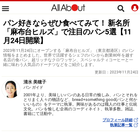
パン好きならぜひ食べてみて！ 新名所
「麻布台ヒルズ」で注目のパン5選【11
月24日開業】
2023年11月24日にオープンする「麻布台ヒルズ」（東京都港区）のパン
情報をまとめました。世界で活躍するシェフのパンから創業80年を越す
名店の食パン、超リッチなクロワッサン、スペシャルティコーヒーと一
緒に味わう人気店のドーナツなどをご紹介します。
更新日：
2023年11月24日
清水 美穂子
パン ガイド
2001年より、美味しいパンのある日常の愉しみ、パンとそれを
とりまく人々の物語など、bread+something good(パンと何か
いいもの）をテーマに執筆。興味があるのは職人の仕事と伝統
文化。パンを愉しむ企画のコーディネイト、執筆多数。雑誌、
書籍にて活動中。
プロフィール詳細
執筆記事一覧