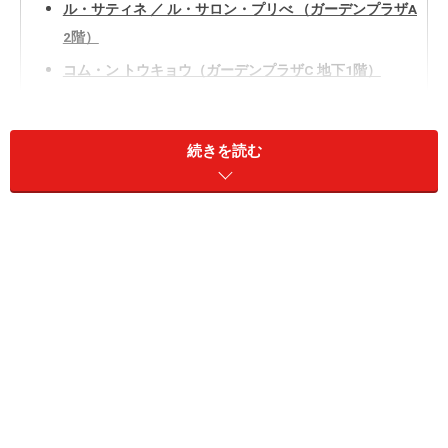
ル・サティネ ／ ル・サロン・プリべ （ガーデンプラザA
2階）
コム・ン トウキョウ（ガーデンプラザC 地下1階）
「アラビカ東京」のスペシャルティコーヒー＆「ダコ
ー」のパン（ガーデンプラザB 地下1階）
続きを読む
ペリカンカフェ（タワープラザ1階）
サンドイッチはテイクアウト可能。ペリカンの食パンの販売
も
1942年創業、食パンとロールパンだけをつくり続けて80
年余りになる名店「パンのペリカン」が2017年に浅草に
オープンした「
ペリカンカフェ
」。麻布台ヒルズはその