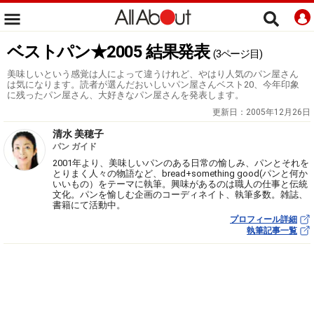
ベストパン★2005 結果発表
(3ページ目)
美味しいという感覚は人によって違うけれど、やはり人気のパン屋さん
は気になります。読者が選んだおいしいパン屋さんベスト20、今年印象
に残ったパン屋さん、大好きなパン屋さんを発表します。
更新日：
2005年12月26日
清水 美穂子
パン ガイド
2001年より、美味しいパンのある日常の愉しみ、パンとそれを
とりまく人々の物語など、bread+something good(パンと何か
いいもの）をテーマに執筆。興味があるのは職人の仕事と伝統
文化。パンを愉しむ企画のコーディネイト、執筆多数。雑誌、
書籍にて活動中。
プロフィール詳細
執筆記事一覧