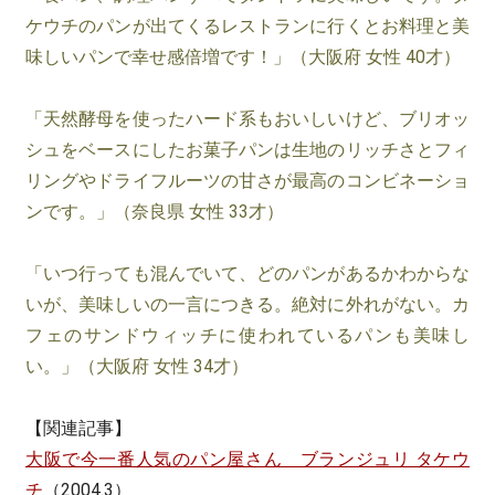
ケウチのパンが出てくるレストランに行くとお料理と美
味しいパンで幸せ感倍増です！」（大阪府 女性 40才）
「天然酵母を使ったハード系もおいしいけど、ブリオッ
シュをベースにしたお菓子パンは生地のリッチさとフィ
リングやドライフルーツの甘さが最高のコンビネーショ
ンです。」（奈良県 女性 33才）
「いつ行っても混んでいて、どのパンがあるかわからな
いが、美味しいの一言につきる。絶対に外れがない。カ
フェのサンドウィッチに使われているパンも美味し
い。」（大阪府 女性 34才）
【関連記事】
大阪で今一番人気のパン屋さん ブランジュリ タケウ
チ
（2004.3）