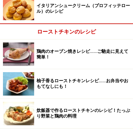
ハーブ塩でマリネしたチキンは、6時間程寝かせると、
イタリアンシュークリーム（プロフィッテロー
程よく味がしみ込みます。
ル）のレシピ
ローストチキンの作り方・手順
ローストチキンのレシピ
■
ローストチキンの作り方
ハーブ塩を作る
1
鶏肉のオーブン焼きレシピ……ご馳走に見えて
簡単！
ハーブ塩を作る。すり下ろしたニンニクに塩、ローズマ
リー、オレガノ、セージ、塩を分量通りに合わせる。
柚子香るローストチキンレシピ……お弁当やお
ハーブ塩は手でもみ込むとニンニクにハーブがよくしみ
もてなしにも！
ます。
炊飯器で作るローストチキンのレシピ！たっぷ
り野菜と鶏肉の料理