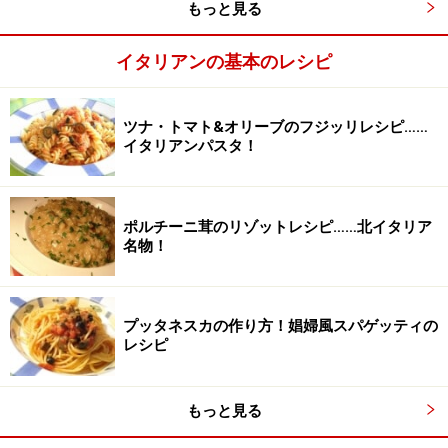
もっと見る
イタリアンの基本のレシピ
ツナ・トマト&オリーブのフジッリレシピ……
イタリアンパスタ！
ポルチーニ茸のリゾットレシピ……北イタリア
名物！
プッタネスカの作り方！娼婦風スパゲッティの
丸鶏にハーブ塩をすり込み、ねかす
2
レシピ
【1】のハーブ塩を、お腹部分を上にした丸鶏にすり込
むように塗る。その際、脇などにも丁寧にすり込む。す
もっと見る
り込んだら、冷蔵庫で1～2時間ねかす。