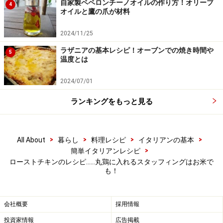
自家製ペペロンチーノオイルの作り方！オリーブ
4
オイルと鷹の爪が材料
2024/11/25
ラザニアの基本レシピ！オーブンでの焼き時間や
5
温度とは
2024/07/01
ランキングをもっと見る
鶏肉にリゾットを入れる
4
【2】の鶏肉のおしりから、【3】のリゾットを入れ、お
>
>
>
>
All About
暮らし
料理レシピ
イタリアンの基本
しりの口にローリエの葉を入れ、スタッフィングがこぼ
>
簡単イタリアンレシピ
れでないように、足をたこ糸でしっかりと縛る。足先は
ローストチキンのレシピ……丸鶏に入れるスタッフィングはお米で
アルミホイルなどをかけておく。
も！
会社概要
採用情報
投資家情報
広告掲載