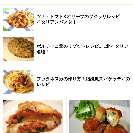
オレガノ
（乾燥） 小さじ1杯
ツナ・トマト&オリーブのフジッリレシピ……
イタリアンパスタ！
セージ
（乾燥） 小さじ1杯
オリーブオイル
大さじ3杯
ポルチーニ茸のリゾットレシピ……北イタリア
ローリエ
4枚
名物！
じゃがいも
大3～4個
オリーブオイル
大さじ1杯
プッタネスカの作り方！娼婦風スパゲッティの
レシピ