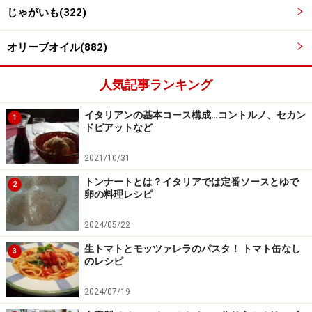
じゃがいも(322)
スタッフィングを作る
3
厚底鍋にみじん切りにしたタマネギ、セロリ、オリーブ
オリーブオイル(882)
オイルを入れ火にかける。野菜の香りが出たらといだ米
を入れ、野菜コンソメを入れて炊く。リゾットが7分炊
人気記事ランキング
き程度で、若干芯が残るような食感になったら火を止
イタリアンの基本コース構成…コントルノ、セカン
1
め、パルメザンチーズを入れて混ぜる。
ドピアットなど
2021/10/31
トンナートとは？イタリアでは定番ソースとゆで
2
卵の料理レシピ
2024/05/22
生トマトとモッツァレラのパスタ！ トマト缶なし
3
のレシピ
2024/07/19