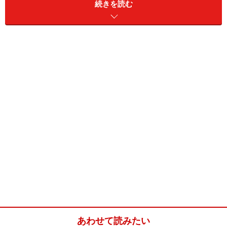
続きを読む
ローストチキン(ローストチキン)
■
ローストチキン
鶏肉
丸鶏 約1kg
塩
大さじ1杯
ニンニク
1片
あわせて読みたい
ローズマリー
（乾燥） 小さじ1杯