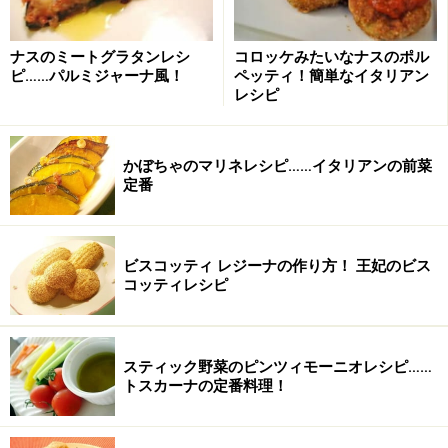
ナスのミートグラタンレシ
コロッケみたいなナスのポル
ピ……パルミジャーナ風！
ペッティ！簡単なイタリアン
レシピ
■
スタッフィング
かぼちゃのマリネレシピ……イタリアンの前菜
米
1合
定番
野菜コンソメ
400cc
ビスコッティ レジーナの作り方！ 王妃のビス
セロリ
1/2本
コッティレシピ
たまねぎ
1/4個
パルメザンチーズ
大さじ2杯
スティック野菜のピンツィモーニオレシピ……
トスカーナの定番料理！
オリーブオイル
大さじ2杯