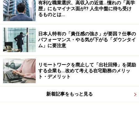
有利な職業選択、高収入の近道…憧れの「高学
歴」にもマイナス面が!? 人生中盤に待ち受け
るものとは…
日本人特有の「責任感の強さ」が要因？仕事の
パフォーマンス・やる気が下がる「ダウンタイ
ム」に要注意
リモートワークを廃止して「出社回帰」を奨励
する企業も…改めて考える在宅勤務のメリッ
ト・デメリット
新着記事をもっと見る