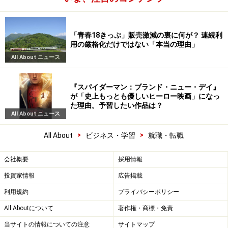
「青春18きっぷ」販売激減の裏に何が？ 連続利
用の厳格化だけではない「本当の理由」
All About ニュース
『スパイダーマン：ブランド・ニュー・デイ』
が「史上もっとも優しいヒーロー映画」になっ
た理由。予習したい作品は？
All About ニュース
>
>
All About
ビジネス・学習
就職・転職
会社概要
採用情報
投資家情報
広告掲載
利用規約
プライバシーポリシー
All Aboutについて
著作権・商標・免責
当サイトの情報についての注意
サイトマップ