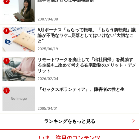
語学を活かせる仕事適職診断
2
2007/04/08
6月ボーナス「もらって転職」「もらう前転職」議
3
論が不毛なワケ…見落としてはいけない“大切なこ
と”
2025/06/19
リモートワークを廃止して「出社回帰」を奨励す
4
る企業も…改めて考える在宅勤務のメリット・デメ
リット
2026/02/04
『セックスボランティア』、障害者の性と生
5
2005/04/01
ランキングをもっと見る
いま、注目のコンテンツ