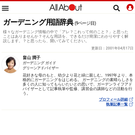
ガーデニング用語辞典
(9ページ目)
様々なガーデニング情報の中で「アレ？これって何のこと？」と思った
ことはありませんか？そんな用語を、できるだけ簡潔にわかりやすく解
説します。？と思ったら、開いてみてください。
更新日：
2001年04月17日
畠山 潤子
ガーデニング ガイド
グリーンアドバイザー
花好きな母のもと、幼少より花と緑に親しむ。1997年より、本
格的にガーデニングをはじめる。 ガーデニングの素晴らしさを
多くの人に知ってもらいたいとの思いで、ガーデンライフアド
バイザーとして記事執筆や監修、講習会の講師などの活動を行
う。
プロフィール詳細
執筆記事一覧