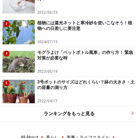
2022/06/23
植物には遮光ネットと寒冷紗を使いこなそう！植
3
物への日差しに要注意
2024/07/15
モグラよけ「ペットボトル風車」の作り方！ 緊急
4
対策が必要な時
2023/05/18
3号ポットのサイズはどれくらい？鉢の大きさ・土
5
の容量の測り方
2022/04/17
ランキングをもっと見る
>
>
>
All About
暮らし
家事・ライフスタイル