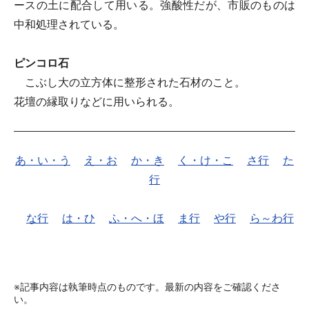
ースの土に配合して用いる。強酸性だが、市販のものは
中和処理されている。
ピンコロ石
こぶし大の立方体に整形された石材のこと。
花壇の縁取りなどに用いられる。
あ・い・う
え・お
か・き
く・け・こ
さ行
た
行
な行
は・ひ
ふ・へ・ほ
ま行
や行
ら～わ行
※記事内容は執筆時点のものです。最新の内容をご確認くださ
い。