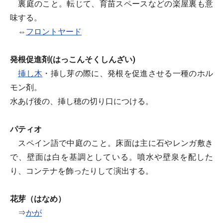
裏庭のこと。転じて、育苗スペースなどの楽屋裏も意
味する。
⇔
フロントヤード
発根促進剤(はっこんそくしんざい)
挿し木
・挿し芽の際に、発根を促進させる一種のホル
モン剤。
水あげ後の、挿し穂の切り口につける。
パティオ
スペイン語で中庭のこと。床面は主に石やレンガ敷き
で、壁面は白を基調としている。噴水や壁泉を配した
り、コンテナを飾ったりして演出する。
花芽（はなめ）
⇒
かが