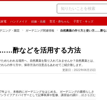
活家電
ハンドメイド
妊娠・出産
育児・赤ちゃん
子育て・キッズ
デニング・園芸
ガーデニング関連情報
自然農薬の作り方と使い方……酢な
……酢などを活用する方法
がためらわれる場所へ、自然農薬を取り入れてみませんか？自然農薬とは、
それらの作り方や、保存方法の注意点もあわせてご紹介致します。
更新日：2022年06月15日
97年より、本格的にガーデニングをはじめる。 ガーデニングの素晴らしさ
デンライフアドバイザーとして記事執筆や監修、講習会の講師などの活動を
...続きを読む