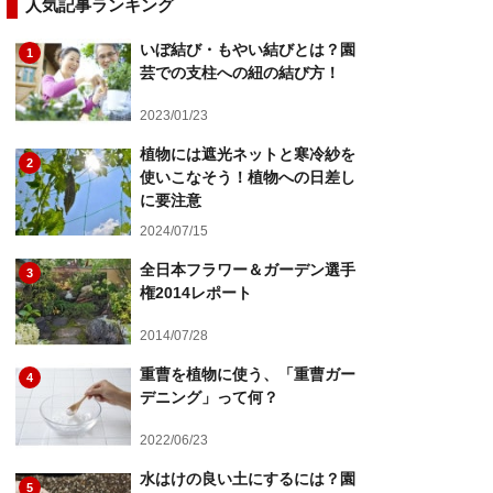
人気記事ランキング
いぼ結び・もやい結びとは？園
1
芸での支柱への紐の結び方！
2023/01/23
植物には遮光ネットと寒冷紗を
2
使いこなそう！植物への日差し
に要注意
2024/07/15
全日本フラワー＆ガーデン選手
3
権2014レポート
2014/07/28
重曹を植物に使う、「重曹ガー
4
デニング」って何？
2022/06/23
水はけの良い土にするには？園
5