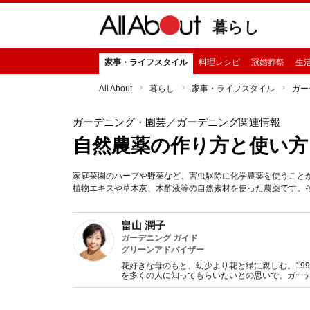
暮らし
家事・ライフスタイル
料理レシピ
冠婚葬祭
生
All About
暮らし
家事・ライフスタイル
ガー
ガーデニング・園芸
／ガーデニング関連情報
自然農薬の作り方と使い方
家庭菜園のハーブや野菜など、害虫駆除に化学農薬を使うこと
植物エキスや草木灰、木酢液等の自然素材を使った農薬です。
畠山 潤子
ガーデニング ガイド
グリーンアドバイザー
花好きな母のもと、幼少より花と緑に親しむ。19
を多くの人に知ってもらいたいとの思いで、ガー
行う。