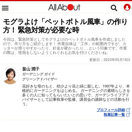
モグラよけ「ペットボトル風車」の作り
方！ 緊急対策が必要な時
今回は、緊急対策としてモグラよけのペットボトル風車を作成しました
ので、作り方をご紹介します！ 作業自体は「工作」の範囲内ですが、カ
ッターが滑りやすかったり、針金が硬かったり……という印象です。作業
の際は、怪我をしないようくれぐれもお気を付けくださいね。
更新日：
2023年05月18日
畠山 潤子
ガーデニング ガイド
グリーンアドバイザー
花好きな母のもと、幼少より花と緑に親しむ。1997年より、本
格的にガーデニングをはじめる。 ガーデニングの素晴らしさを
多くの人に知ってもらいたいとの思いで、ガーデンライフアド
バイザーとして記事執筆や監修、講習会の講師などの活動を行
う。
プロフィール詳細
執筆記事一覧