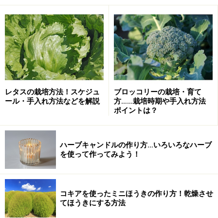
バラの根元にも同じ盛り土が
あたりを覆っていた草は刈り取られ、黒いホクホクとし
た土は掘り起こされ、赤茶色の山土が運び込まれて打ち
固められていきます。これではモグラもたまったもので
レタスの栽培方法！スケジュ
ブロッコリーの栽培・育て
はありません。ねぐらを追われて、我が家の庭までたど
ール・手入れ方法などを解説
方……栽培時期や手入れ方法
り着いたというわけでしょう。モグラの事情もお察しし
ポイントは？
ますが、こちらもこれではせっかく一面緑になってきた
芝生がダメになってしまいます。というわけで、緊急に
ハーブキャンドルの作り方…いろいろなハーブ
対策が必要となりました。
を使って作ってみよう！
ペットボトル風車を作る
コキアを使ったミニほうきの作り方！乾燥させ
てほうきにする方法
ホームセンターなどにはモグラ避けの商品も販売されて