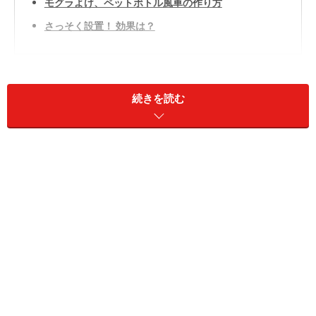
モグラよけ、ペットボトル風車の作り方
さっそく設置！ 効果は？
続きを読む
モグラよけの作り方
芝生の真ん中にモグラの掘り返した土の山？！
地方の郡部に在住しているガイドにとって、モグラはさ
して珍しいものではありません。地表で昏倒していたモ
グラを見たこともあります。でも、それが我が家の庭
に、しかも今年全面的に張り替えたばかりの芝生に出現
とあっては、心穏やかにしてはいられません。