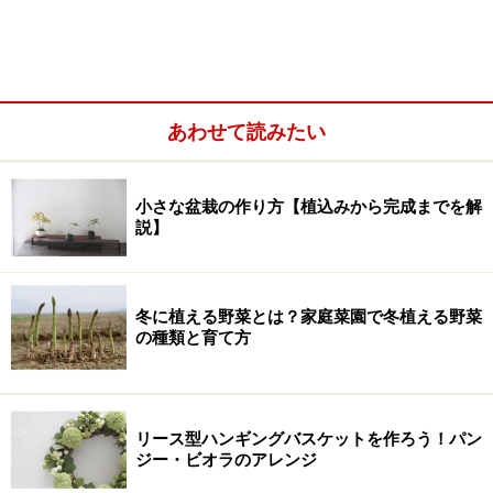
あわせて読みたい
小さな盆栽の作り方【植込みから完成までを解
説】
冬に植える野菜とは？家庭菜園で冬植える野菜
の種類と育て方
この地でかれこれ10年になろうかという庭、いままでは
被害がなかったのに、どうして今になって？と思わずに
はいられませんが、理由は明白です。近隣の空き地だっ
リース型ハンギングバスケットを作ろう！パン
た場所に、「宅地造成」という波が押し寄せてきたため
ジー・ビオラのアレンジ
です。