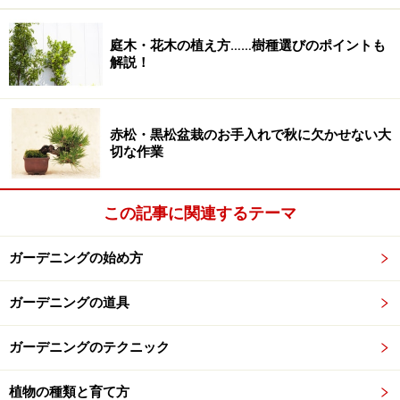
いますが、ここはチープにペットボトルをリサイクルし
てモグラ避け風車を作って様子を見ることにしましょ
庭木・花木の植え方……樹種選びのポイントも
解説！
う。
ペットボトル風車の作り方は、ネット上にもたくさん紹介されていま
す。今回は 「
ペットボトルでかざぐるま
」を参考にさせていただきま
赤松・黒松盆栽のお手入れで秋に欠かせない大
した。
切な作業
この記事に関連するテーマ
ペットボトル風車の材料
ガーデニングの始め方
【材料】
ガーデニングの道具
500mlペットボトル
（6角形or8角形が作りやすい）
ガーデニングのテクニック
塩ビ管など、中空の管
植物の種類と育て方
（今回はホームセンターでアルミの管を購入）