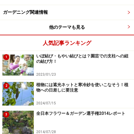
針金ハンガー
ガーデニング関連情報
カッター
キリ（or電動ドリル）
他のテーマも見る
ペンチ
人気記事ランキング
マーカー、ビニールテープなど
いぼ結び・もやい結びとは？園芸での支柱への紐
1
の結び方！
モグラよけ、ペットボトル風車の作り方
2023/01/23
植物には遮光ネットと寒冷紗を使いこなそう！植
2
物への日差しに要注意
ア.6角形ペットボトルの6ヶ所の窪みを利用して羽根を作る
2024/07/15
全日本フラワー＆ガーデン選手権2014レポート
3
ペットボトルのフタと底に、キリか電動ドリルで針
金が通るくらいの穴を開けます。（やや緩めの方
2014/07/28