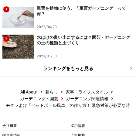
が、カタカタと振動しやすいようです）
重曹を植物に使う、「重曹ガーデニング」って
4
針金ハンガーはペンチなどを使って、真っ直ぐにし
何？
ておきます。首の部分をストッパーに加工すること
2022/06/23
もできますが、今回は切り落として製作しました。
水はけの良い土にするには？園芸・ガーデニング
5
ペットボトルの窪みに沿って、カッターで切りこみ
の土の種類と土づくり
を入れて羽根を作り、斜めに折り返します。色を塗
2023/01/30
ったり、ビニールテープを巻いて装飾する場合は、
折り返す前に作業すると良いでしょう。
ランキングをもっと見る
羽根ができあがったら、あらかじめ開けておいた穴
に針金を通します。
>
>
>
All About
暮らし
家事・ライフスタイル
針金の後ろの方はペンチで丸めてストッパーに、キ
>
>
ガーデニング・園芸
ガーデニング関連情報
ャップ側の方は、5～10mmほど余裕を持たせて90度
モグラよけ「ペットボトル風車」の作り方！ 緊急対策が必要な時
に折り曲げます。
中空管にペットボトルにセットした針金を差し込ん
会社概要
採用情報
で、できあがりです。
投資家情報
広告掲載