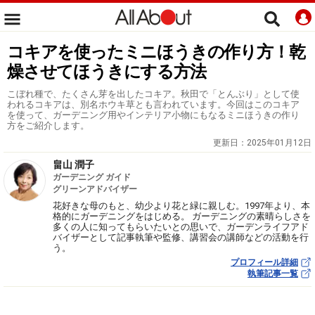
コキアを使ったミニほうきの作り方！乾
燥させてほうきにする方法
こぼれ種で、たくさん芽を出したコキア。秋田で「とんぶり」として使
われるコキアは、別名ホウキ草とも言われています。今回はこのコキア
を使って、ガーデニング用やインテリア小物にもなるミニほうきの作り
方をご紹介します。
更新日：
2025年01月12日
畠山 潤子
ガーデニング ガイド
グリーンアドバイザー
花好きな母のもと、幼少より花と緑に親しむ。1997年より、本
格的にガーデニングをはじめる。 ガーデニングの素晴らしさを
多くの人に知ってもらいたいとの思いで、ガーデンライフアド
バイザーとして記事執筆や監修、講習会の講師などの活動を行
う。
プロフィール詳細
執筆記事一覧