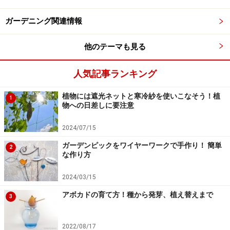
にしてホウキの形にまとめていきましょう。
ガーデニング関連情報
他のテーマも見る
1.太い木質化した茎は、半
2.柄となる木の枝には、木
人気記事ランキング
分くらい削ぐと柄に留めや
工用ボンドを塗っておきま
すくなります
す
植物には遮光ネットと寒冷紗を使いこなそう！植
1
物への日差しに要注意
3.柄にぐるりとコキアの茎
4.茎の向きなど調整したあ
2024/07/15
を添えて、タコ糸で仮止め
と、糸を締め上げるように
ガーデンピックをワイヤーワークで手作り！ 簡単
2
しておきます
して留めます
な作り方
2024/03/15
アボカドの育て方！種から発芽、植え替えまで
3
魔女のホウキみたいでしょ
2022/08/17