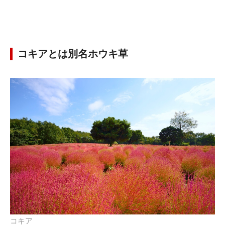
コキアとは別名ホウキ草
コキア