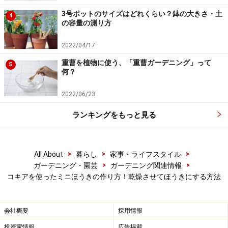
3号ポットのサイズはどれくらい？鉢の大きさ・土
4
手順3.で仮止めした後、隙間に更にコキアの茎を差し込
の容量の測り方
んでいくとしっかりします。4.で巻きつけた糸は固く玉
結びをして、糸端は茎の間に押し込んでおくとほつれま
2022/04/17
せん。
重曹を植物に使う、「重曹ガーデニング」って
5
何？
2022/06/23
巻きとめた部分は、かわいい布で隠しても
ランキングをもっと見る
できあがったコキアのホウキ、ハロウィンは終わってし
まいましたが魔女ホウキみたいですね。糸を巻いた部分
が気になる場合は、筒状に縫った布を柄の方から通し
>
>
>
All About
暮らし
家事・ライフスタイル
>
>
ガーデニング・園芸
ガーデニング関連情報
て、ラフィアなどで結んでも可愛いですね。レースをあ
コキアを使ったミニほうきの作り方！乾燥させてほうきにする方法
しらったり、ボタンを飾ったり、お好みでどうぞ。
会社概要
採用情報
ガーデニングにも使えるコキアのミニほう
投資家情報
広告掲載