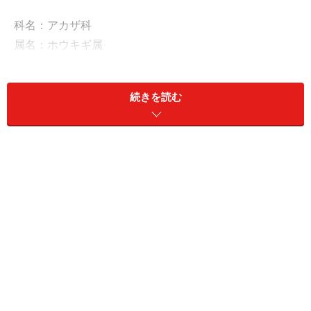
科名：アカザ科
属名：ホウキギ属
性状：一年草
開花期：7月～8月
続きを読む
花言葉：恵まれた生活
コキアとは、別名ホウキ草のこと。秋田では郷土料理
「とんぶり」に使われる植物でもあります。 春から夏
は、こんもりとした明るい緑で庭を彩り、秋になると赤
く紅葉します。花は目立ちませんが、枝にビッシリと付
くゴマ粒ほどの大きさの種は、あたり一面にこぼれて翌
春に一斉に芽を出し、その発芽率は驚くほどです。今年
も例のごとく、こぼれ種でたくさん芽を出したコキア。
今回はこのコキアを使って、インテリア小物にもなるミ
ニホウキを作ってみましょう！