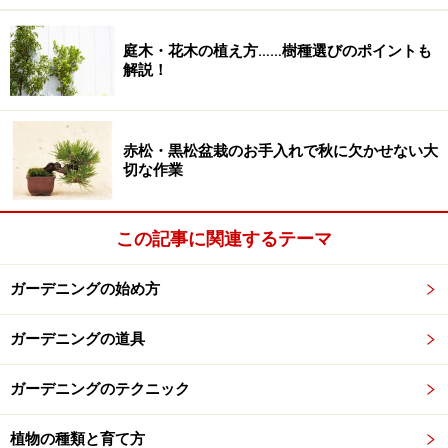
庭木・花木の植え方……樹種選びのポイントも
解説！
コキアのほうき、作り方
赤松・黒松盆栽のお手入れで秋に欠かせない大
チリチリになった枯れた葉や、種を落としておく
切な作業
収穫したコキアは2～3日陰干ししてから枯葉や種、弱い
茎などをはらい落としておきます。園芸フォークなどを
この記事に関連するテーマ
使って梳くと、良く落ちますよ。立派に育ったコキアは
一本でもホウキになりそうなくらいに見えますが、この
ガーデニングの始め方
作業をすると案外やせてしまうもの。がっしりしたホウ
キを作りたいときは、数株まとめて柄をつけることにな
ガーデニングの道具
ります。
ガーデニングのテクニック
一方、間引きされないまま育ったものは、一本一本がヒ
植物の種類と育て方
ョロヒョロだったりします。そんなコキアはたくさん束