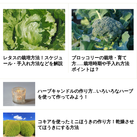
ガーデニングにも使えるコキアのミニほうき
コキアを使った手作りミニホウキの材料
レタスの栽培方法！スケジュ
ブロッコリーの栽培・育て
ール・手入れ方法などを解説
方……栽培時期や手入れ方法
抜き取ったコキア
ポイントは？
コキア
ハーブキャンドルの作り方…いろいろなハーブ
ホウキの柄に使う、木の枝
を使って作ってみよう！
タコ糸など丈夫な糸
木工用ボンド
装飾用に小布、レース、ボタンなど
コキアを使ったミニほうきの作り方！乾燥させ
てほうきにする方法