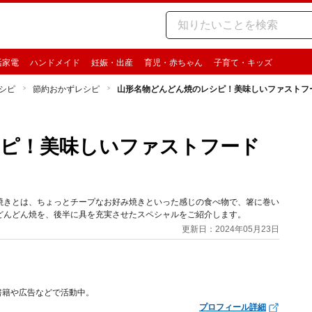
活家電
ハンドメイド
妊娠・出産
育児・赤ちゃん
子育て・キッズ
シピ
節約おかずレシピ
山形名物どんどん焼のレシピ！美味しいファストフ
シピ！美味しいファストフード
焼きとは、ちょっとチープなお好み焼きといった感じの食べ物で、箸に巻い
どんどん焼を、後半に具を充実させたスペシャルをご紹介します。
更新日：2024年05月23日
書籍や広告などで活動中。
プロフィール詳細