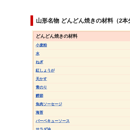
山形名物 どんどん焼きの材料（2本
どんどん焼きの材料
小麦粉
水
ねぎ
紅しょうが
天かす
青のり
鰹節
魚肉ソーセージ
海苔
バーベキューソース
サラダ油