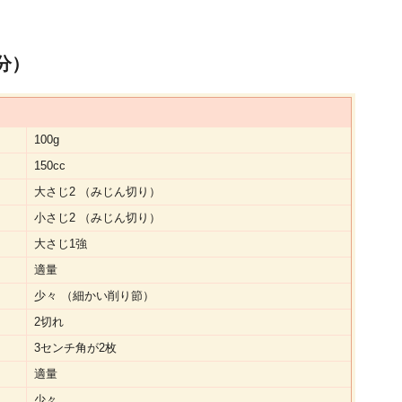
分）
100g
150cc
大さじ2 （みじん切り）
小さじ2 （みじん切り）
大さじ1強
適量
少々 （細かい削り節）
2切れ
3センチ角が2枚
適量
少々