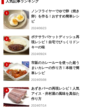
人気記事ランキング
ノンフライヤーでゆで卵（焼き
1
卵）を作る！おすすめ簡単レシ
ピ
2024/06/23
ポテサラパケットディッシュ再
2
現レシピ！自宅でびっくりドン
キーの味
2024/09/24
市販のカレールーを使った超う
3
まいカレーの作り方！本格で簡
単レシピ
2024/05/08
あずきバーの再現レシピ！人気
4
アイス・井村屋の風味を真似た
作り方
2024/07/14