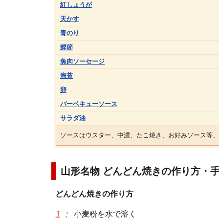
紅しょうが
天かす
青のり
鰹節
魚肉ソーセージ
海苔
卵
バーベキューソース
サラダ油
ソースはウスター、中濃、たこ焼き、お好みソース等、
山形名物 どんどん焼きの作り方・
どんどん焼きの作り方
1
：
小麦粉を水で溶く