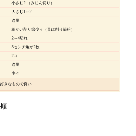
小さじ2 （みじん切り）
大さじ1～2
適量
細かい削り節少々（又は削り節粉）
2～4切れ
3センチ角が2枚
2コ
適量
少々
好きなもので良い
手順