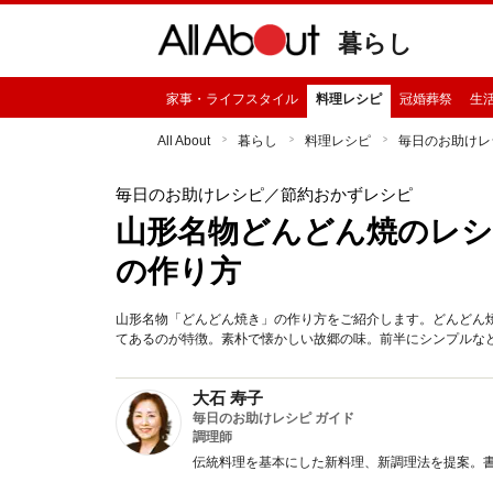
暮らし
家事・ライフスタイル
料理レシピ
冠婚葬祭
生
All About
暮らし
料理レシピ
毎日のお助けレ
毎日のお助けレシピ
／節約おかずレシピ
山形名物どんどん焼のレ
の作り方
山形名物「どんどん焼き」の作り方をご紹介します。どんどん
てあるのが特徴。素朴で懐かしい故郷の味。前半にシンプルな
大石 寿子
毎日のお助けレシピ ガイド
調理師
伝統料理を基本にした新料理、新調理法を提案。