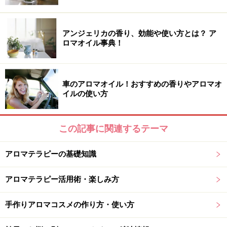
アンジェリカの香り、効能や使い方とは？ ア
耐熱容器ですぐできる！ 寝室全体にアロマ
ロマオイル事典！
の香りを広げる方法
車のアロマオイル！おすすめの香りやアロマオ
イルの使い方
耐熱容器にお湯を注ぎ、精油をたらすだけでOK！
小さなアロマ空間作りに慣れてきたら、次は寝室全体に
この記事に関連するテーマ
香りを広げてみましょう。身の回りのもので簡単にでき
る方法です。
アロマテラピーの基礎知識
■ステップ1：マグカップや耐熱容器に熱湯を注ぐ
アロマテラピー活用術・楽しみ方
■ステップ2：精油を5、6滴垂らし、部屋に置いておく
手作りアロマコスメの作り方・使い方
湯気に乗ってゆっくりと香りが広がるので、アロマディ