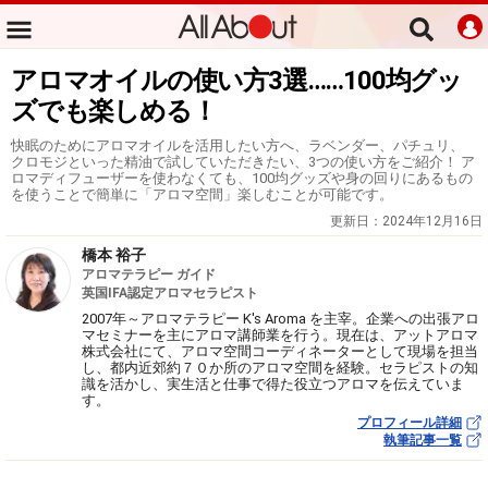
アロマオイルの使い方3選……100均グッ
ズでも楽しめる！
快眠のためにアロマオイルを活用したい方へ、ラベンダー、パチュリ、
クロモジといった精油で試していただきたい、3つの使い方をご紹介！ ア
ロマディフューザーを使わなくても、100均グッズや身の回りにあるもの
を使うことで簡単に「アロマ空間」楽しむことが可能です。
更新日：
2024年12月16日
橋本 裕子
アロマテラピー ガイド
英国IFA認定アロマセラピスト
2007年～アロマテラピー K's Aroma を主宰。企業への出張アロ
マセミナーを主にアロマ講師業を行う。現在は、アットアロマ
株式会社にて、アロマ空間コーディネーターとして現場を担当
し、都内近郊約７０か所のアロマ空間を経験。セラピストの知
識を活かし、実生活と仕事で得た役立つアロマを伝えていま
す。
プロフィール詳細
執筆記事一覧