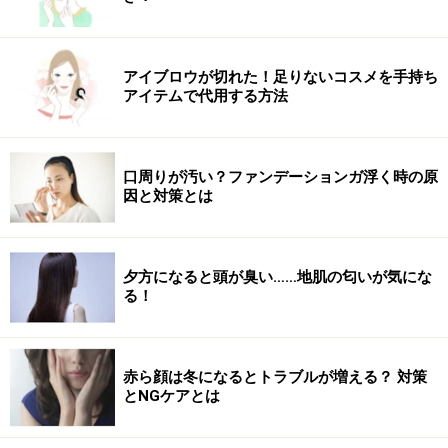
ネブライザー式のアロマディフューザー
そして、やはりおすすめなのがアロマディフューザーを
アイブロウが切れた！足りないコスメを手持ち
使った方法。好みの香りをセットして電源をオンにする
アイテムで代用する方法
だけでアロマ空間のできあがりです。
最近はアロマディフューザーの種類も豊富ですが、就寝
口周りが汚い？ファンデーションガ浮く時の原
時におすすめなのは「ネブライザー式」と呼ばれるタイ
因と対策とは
プ。直接精油が噴霧されるタイプなので、上質なアロマ
空間づくりが可能です。
夕方になると頭が臭い……地肌の匂いが気にな
る！
また、タイマー付きのタイプもおすすめ。就寝時に自然
と電源がオフになるのは安心ですよね。
赤ら顔は冬になるとトラブルが増える？ 対策
一方で注意したいのが、噴霧プログラムです。お部屋の
とNGケアとは
広さや好みに合わせて、10秒出し、5秒出しなどの噴霧
プログラムを選ぶようにしましょう。