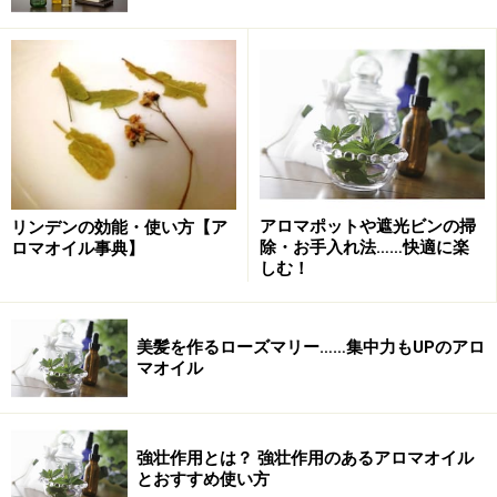
ています
簡単に始められる方法としておすすめなのが、100均グ
ッズで作るサシェ（フランス語で匂い袋のこと）。
■ステップ1：家にある使わないハンカチタオルを用意す
る
■ステップ2：100円ショップにあるようなオーガンジー
アロマポットや遮光ビンの掃
リンデンの効能・使い方【ア
巾着に入れ、アロマ精油をを5、6滴ほど垂らし、枕元に
除・お手入れ法……快適に楽
ロマオイル事典】
しむ！
置く
とても簡単な方法ですが、就寝時間の少し前に枕元にセ
美髪を作るローズマリー……集中力もUPのアロ
ットすれば、眠りにつく頃にはふんわりと香りが漂って
マオイル
います。パジャマをいれるクローゼットや引き出しにい
れておけば、いい香りのパジャマに包まれて眠ることが
強壮作用とは？ 強壮作用のあるアロマオイル
できます。持ち歩きも簡単なので、レジャーや旅行に持
とおすすめ使い方
っていくのもおすすめです。