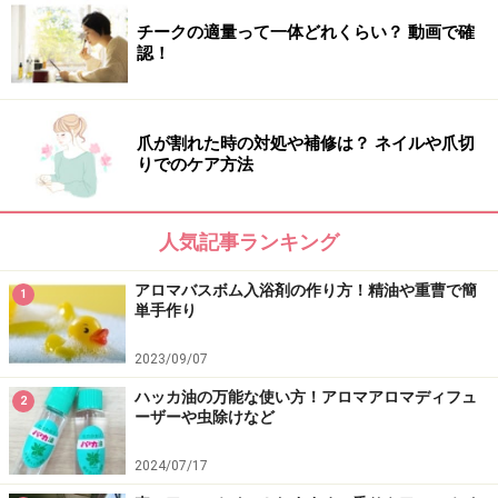
チークの適量って一体どれくらい？ 動画で確
認！
アロマ空間を楽しむための3つの方法を紹介しました。
電源を必須としない方法なら、災害時を含めさまざまな
場面で活用できますし、垂らす精油の効果効能を変えれ
爪が割れた時の対処や補修は？ ネイルや爪切
ば、得られる効果も変えることが可能です。「アロマ空
りでのケア方法
間作り」を楽しんでみてください。
人気記事ランキング
【関連記事】
ヒノキオイルの使い方・効能とは？ アロマオイル辞典
アロマバスボム入浴剤の作り方！精油や重曹で簡
1
単手作り
車のアロマオイル！おすすめの香りやアロマオイルの使
2023/09/07
い方
ハッカ油の万能な使い方！アロマアロマディフュ
2
アロマポットの使い方……芳香浴を楽しむ
ーザーや虫除けなど
マスクにアロマオイルを直接つけないで！アロマスプレ
2024/07/17
ーの作り方