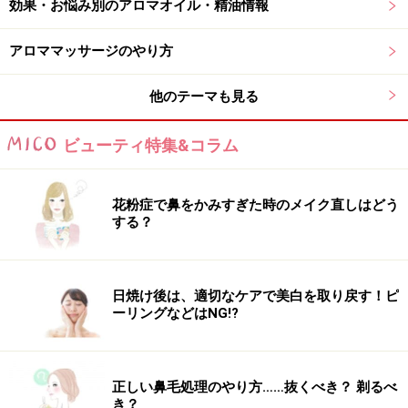
効果・お悩み別のアロマオイル・精油情報
フューザーでは作れないような優しいアロマ空間ができ
あがります。風邪をひいたときや、空気が冷たい冬の時
アロママッサージのやり方
期には特におすすめです。6～8畳程度のお部屋なら全体
に香りを広げることができますし、キャンプのテント内
他のテーマも見る
などでも活用できます。より広い空間で使用する場合に
は、お湯と精油の量を適宜増やしてください。
ビューティ特集&コラム
1点だけ注意したいのが、置く場所です。小さなお子さ
花粉症で鼻をかみすぎた時のメイク直しはどう
んの手の届かない、熱湯が入った容器が倒れない場所を
する？
選んで置くようにしましょう。
日焼け後は、適切なケアで美白を取り戻す！ピ
アロマディフューザーなら「ネブライザー
ーリングなどはNG!?
式」がおすすめ
正しい鼻毛処理のやり方……抜くべき？ 剃るべ
き？