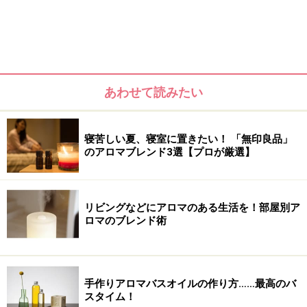
耐熱容器ですぐできる！ 寝室全体にアロマの香りを広げる方
あわせて読みたい
法
アロマディフューザーなら「ネブライザー式」がおすすめ
寝苦しい夏、寝室に置きたい！ 「無印良品」
のアロマブレンド3選【プロが厳選】
100均グッズで簡単にできる！ 枕元に置き
リビングなどにアロマのある生活を！部屋別ア
たい「サシェ」
ロマのブレンド術
手作りアロマバスオイルの作り方……最高のバ
スタイム！
百均のラッピング用オーガンジー巾着はデザイン性にも優れ