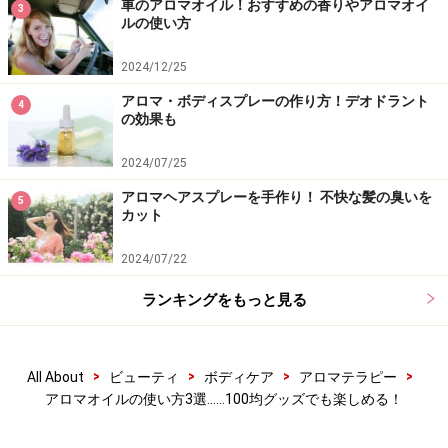
車のアロマオイル！おすすめの香りやアロマオイ
3
鼻づまり解消効果のあるアロマオイル集…鼻粘液を排出
ルの使い方
しやすくする！
2024/12/25
アロマ・ボディスプレーの作り方！デオドラント
4
※記事内容は執筆時点のものです。最新の内容をご確認くださ
の効果も
い。
※個人の体質、また、誤った方法による実践に起因して肌荒れや
2024/07/25
不調を引き起こす場合があります。実践の際には、必ず自身の体
質及び健康状態を十分に考慮し、正しい方法で行ってください。
アロマヘアスプレーを手作り！ 不快な髪の臭いを
また、全ての方への有効性を保証するものではありません。
5
カット
2024/07/22
【編集部おすすめの購入サイト】
ランキングをもっと見る
Amazonでアロマテラピーグッズをチェック！
>
>
>
>
All About
ビューティ
ボディケア
アロマテラピー
楽天市場でアロマテラピー用品をチェック！
アロマオイルの使い方3選……100均グッズでも楽しめる！