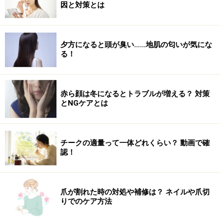
因と対策とは
夕方になると頭が臭い……地肌の匂いが気にな
プールで痩せる歩き方は？
る！
ゆっくり歩いたのでは心拍数はあがらないた
赤ら顔は冬になるとトラブルが増える？ 対策
め、脂肪燃焼どころか運動効果は期待できませ
とNGケアとは
ん。
出典： 水中運動で効率的に脂肪燃焼＆リフレッ
シュ！ [簡単ダイエット] All About
チークの適量って一体どれくらい？ 動画で確
認！
逆に、運動強度を上げ過ぎると、脂肪よりも糖
爪が割れた時の対処や補修は？ ネイルや爪切
りでのケア方法
質が燃える割合が増え、パワーアップ系の運動
になります。特に、ゴツクなりやすい力みがち