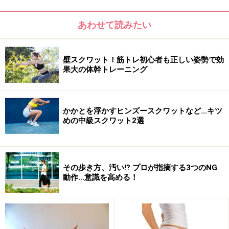
あわせて読みたい
壁スクワット！筋トレ初心者も正しい姿勢で効
プールのなかで運動をすると、本当に痩せ
果大の体幹トレーニング
る？
かかとを浮かすヒンズースクワットなど…キツ
めの中級スクワット2選
プールのなかで運動！
出典： 水中運動で効率的に脂肪燃焼＆リフレッシュ！
[簡単ダイエット] All About
その歩き方、汚い⁉ プロが指摘する3つのNG
水中は、浮力・水圧といった力を受けながら運動するた
動作…意識を高める！
め、日常生活とは違う環境・違う動きにより鍛えること
ができます。水と空気の密度を比べると水の方が大き
く、同じ速度・姿勢で移動をしても、水中では約800倍