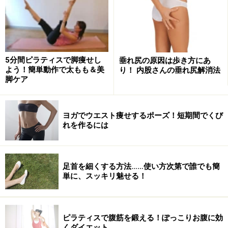
の抵抗を受けるといわれています。
また水は、空気の20倍以上熱を伝える性質をもってお
り、水に入っているだけで陸上よりも多くのエネルギー
を放出します。それが、水中での運動はカロリー消費が
5分間ピラティスで脚痩せし
垂れ尻の原因は歩き方にあ
よう！簡単動作で太もも＆美
り！ 内股さんの垂れ尻解消法
大きいと言われているゆえんです。ただし、水に浸かっ
脚ケア
て冷えるだけでは本末転倒。
ヨガでウエスト痩せするポーズ！短期間でくび
水中運動の効果を活用して、効率よく脂肪燃焼するには
れを作るには
方法があります。
足首を細くする方法……使い方次第で誰でも簡
まずは基本をマスター！ 「水中運動」の効
単に、スッキリ魅せる！
果
ピラティスで腹筋を鍛える！ぽっこりお腹に効
くダイエット