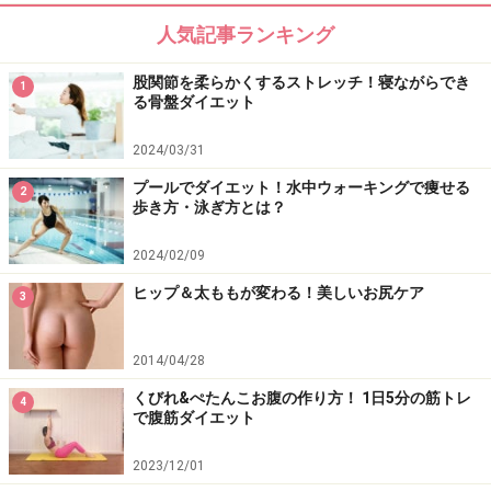
な人は、加減しながら行いましょう。
人気記事ランキング
出典： 水中運動で効率的に脂肪燃焼＆リフレッ
股関節を柔らかくするストレッチ！寝ながらでき
シュ！ [簡単ダイエット] All About
1
る骨盤ダイエット
2024/03/31
プールでダイエット！水中ウォーキングで痩せる
2
歩き方・泳ぎ方とは？
効果的な水中ウォーキングの実践方法
2024/02/09
ヒップ＆太ももが変わる！美しいお尻ケア
3
■60分水中運動を行う場合の時間・運動強度配分例
ウォーミングアップ：軽めの運動（10～15分）
2014/04/28
主運動：しっかり運動（30～40分）
クーリングダウン：軽めの運動（10～15分）
くびれ&ぺたんこお腹の作り方！ 1日5分の筋トレ
4
で腹筋ダイエット
イラストを元に、具体的な動きと運動強度をご紹介しま
す。
2023/12/01
リンク： 水中運動で効率的に脂肪燃焼＆リフレッシュ！ [簡単ダイエット] All About