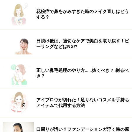
話。1日中プールで練習する選手などは、巨漢のプロレ
花粉症で鼻をかみすぎた時のメイク直しはどう
スラーと同じぐらいのエネルギーを消費するため、無理
する？
にでもたくさん食べないと体が痩せてしまうんだとか。
水泳のダイエット効果についてお話します。
日焼け後は、適切なケアで美白を取り戻す！ピ
リンク： 水泳のダイエット効果と実践方法 [パーツ別ダイエット方法] All About
ーリングなどはNG!?
執筆ガイド 和田 清香
正しい鼻毛処理のやり方……抜くべき？ 剃るべ
き？
アイブロウが切れた！足りないコスメを手持ち
アイテムで代用する方法
口周りが汚い？ファンデーションガ浮く時の原