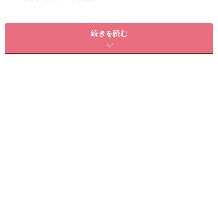
プールで痩せる歩き方は？
効果的な水中ウォーキングの実践方法
続きを読む
歩き方や時間は？ プールウォーキングの消費カロリーを高め
る方法
プールで痩せる泳ぎ方は？
水泳ダイエットを続ける3つのポイント
プールでダイエットしたいときの注意点