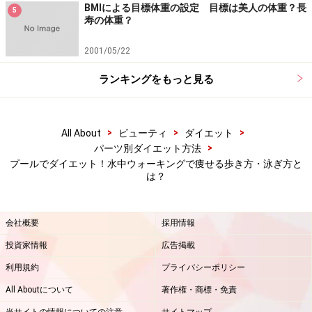
BMIによる目標体重の設定 目標は美人の体重？長
5
寿の体重？
執筆ガイド 村上 カナコ
2001/05/22
ランキングをもっと見る
>
>
>
All About
ビューティ
ダイエット
>
パーツ別ダイエット方法
プールでダイエット！水中ウォーキングで痩せる歩き方・泳ぎ方と
は？
会社概要
採用情報
投資家情報
広告掲載
利用規約
プライバシーポリシー
歩き方や時間は？ プールウォーキングの消
All Aboutについて
著作権・商標・免責
費カロリーを高める方法