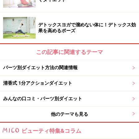
「水中運動」の効果
水中運動の様々な効果をご紹介します。全身運動、有酸
素運動、水圧、体温調節機能の向上、運動強度のアッ
デトックスヨガで溜めない体に！デトックス効
果を高めるポーズ
プ、身体負担の軽減など、さまざまな効果が期待できま
すよ！
この記事に関連するテーマ
リンク： 水中運動で効率的に脂肪燃焼＆リフレッシュ！ [簡単ダイエット] All About
執筆ガイド 村上 カナコ
パーツ別ダイエット方法の関連情報
清香式 1分アクションダイエット
「水泳」のダイエット効果
みんなの口コミ・パーツ別ダイエット
他のテーマも見る
「水泳」のダイエット効果
ビューティ特集&コラム
シンクロ選手の1日の摂取カロリーが多いことは有名な