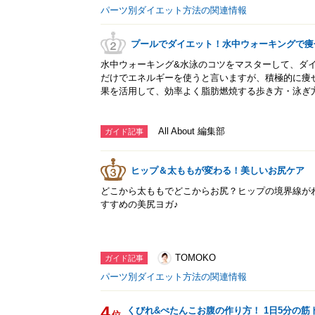
パーツ別ダイエット方法の関連情報
プールでダイエット！水中ウォーキングで痩
水中ウォーキング&水泳のコツをマスターして、ダイ
だけでエネルギーを使うと言いますが、積極的に痩
果を活用して、効率よく脂肪燃焼する歩き方・泳ぎ
All About 編集部
ガイド記事
ヒップ＆太ももが変わる！美しいお尻ケア
どこから太ももでどこからお尻？ヒップの境界線が
すすめの美尻ヨガ♪
TOMOKO
ガイド記事
パーツ別ダイエット方法の関連情報
4
くびれ&ぺたんこお腹の作り方！ 1日5分の
位