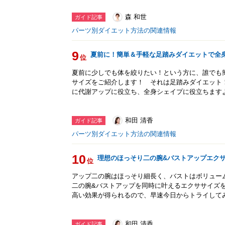
森 和世
ガイド記事
パーツ別ダイエット方法の関連情報
9
夏前に！簡単＆手軽な足踏みダイエットで全
位
夏前に少しでも体を絞りたい！という方に、誰でも
サイズをご紹介します！ それは足踏みダイエット
に代謝アップに役立ち、全身シェイプに役立ちます
和田 清香
ガイド記事
パーツ別ダイエット方法の関連情報
10
理想のほっそり二の腕&バストアップエク
位
アップ二の腕はほっそり細長く、バストはボリュー
二の腕&バストアップを同時に叶えるエクササイズを
高い効果が得られるので、早速今日からトライして
和田 清香
ガイド記事