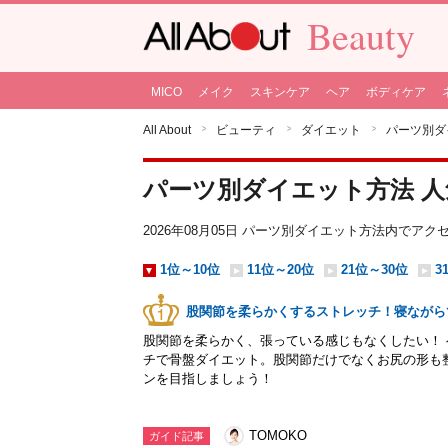
Beauty
MICO
メイク
スキンケア
ヘア
ボディケア
All About
ビューティ
ダイエット
パーツ別ダ
パーツ別ダイエット方法 
2026年08月05日 パーツ別ダイエット方法内でア
1位～10位
11位～20位
21位～30位
3
股関節を柔らかくするストレッチ！寝ながら
股関節を柔らかく、張っている感じもなくしたい！
チで骨盤ダイエット。股関節だけでなくお尻の形も
ンを目指しましょう！
TOMOKO
ガイド記事