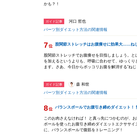
かも？！
河口 哲也
ガイド記事
パーツ別ダイエット方法の関連情報
7
股関節ストレッチはお腹痩せに効果大……ね
位
股関節ストレッチでお腹痩せを目指しましょう。と
を加えるというよりも、呼吸に合わせて、ゆっくり
ます。さあ、今日からポッコリお腹を解消する”ねじ
森 和世
ガイド記事
パーツ別ダイエット方法の関連情報
8
バランスボールでお腹引き締めダイエット！ 
位
このお肉さえなければ！ と真っ先につかむのが、
ボールを使ったお腹引き締めダイエットエクササイ
に、バランスボールで腹筋をトレーニング！