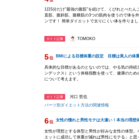
1日5分だけ"最強の腹筋"を続けて、くびれとぺたん
直筋、腹斜筋、腹横筋の3つの筋肉を使うので体を
ンです！ 簡単ダイエットで太りにくい体を作りまし
TOMOKO
ガイド記事
5
BMIによる目標体重の設定 目標は美人の体
位
具体的な目標があるのとないのでは、やる気の持続
ンデックス）という体格指数を使って、健康のため
について考えます。
河口 哲也
ガイド記事
パーツ別ダイエット方法の関連情報
6
女性の憧れと男性モテは大違い！本当の理想
位
女性が理想とする体型と男性が好みな女性の体型。
エットに成功して体重が減れば男性にモテる」と思