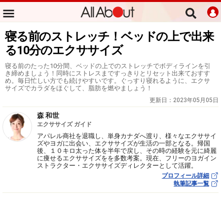
寝る前のストレッチ！ベッドの上で出来
る10分のエクササイズ
寝る前のたった10分間、ベッドの上でのストレッチでボディラインを引
き締めましょう！同時にストレスまですっきりとリセット出来ておすす
め。毎日忙しい方でも続けやすいです。ぐっすり寝れるように、エクサ
サイズでカラダをほぐして、脂肪を燃やましょう！
更新日：
2023年05月05日
森 和世
エクササイズ ガイド
アパレル商社を退職し、単身カナダへ渡り、様々なエクササイ
ズやヨガに出会い、エクササイズが生活の一部となる。帰国
後、１０キロ太った体を半年で戻し、その時の経験を元に綺麗
に痩せるエクササイズをを多数考案。現在、フリーのヨガイン
ストラクター・エクササイズディレクターとして活躍。
プロフィール詳細
執筆記事一覧