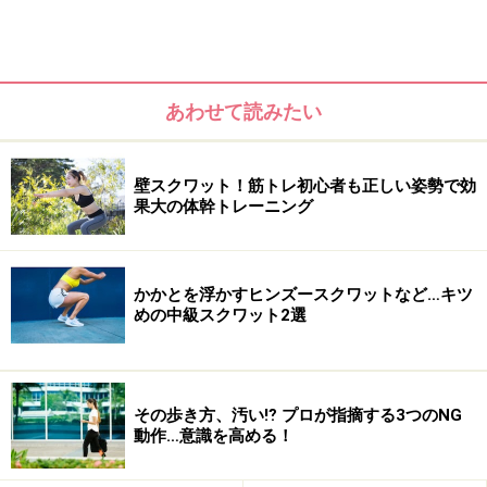
介。カラダの緊張がとれないまま寝ると、肩こりの原因
になったり、睡眠が浅いために新陳代謝も低下してお肌
も荒れて……となりかねません。そこで、まずカラダ全体
あわせて読みたい
をほぐすヨガ・ストレッチを３つご紹介します。それぞ
れ、呼吸をゆっくり動きに合わせて、伸ばす、ねじるを
意識して無理なくカラダをほぐしていきましょう。
壁スクワット！筋トレ初心者も正しい姿勢で効
果大の体幹トレーニング
かかとを浮かすヒンズースクワットなど…キツ
【チャイルド・ポーズ】
めの中級スクワット2選
このポーズは、上半身を伸ばしてリラックスさせてくれ
ます。ゆっくり息を吐きながら、お尻をかかとの上に乗
せ、腕からお尻までゆっくり伸ばします。この時、腕や
その歩き方、汚い⁉ プロが指摘する3つのNG
首の力は抜きましょう。
動作…意識を高める！