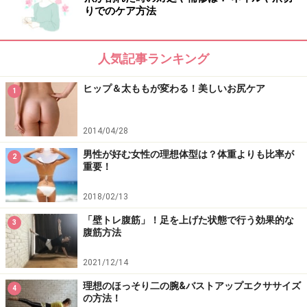
りでのケア方法
クササイズがおススメ。天井に伸ばした脚をキープする
ことで下腹を使いますし、両脚を閉じる時には内ももの
筋肉をしっかり刺激できます。スッキリとした形のいい
人気記事ランキング
脚を作るために効果的な運動です。
ヒップ＆太ももが変わる！美しいお尻ケア
1
2014/04/28
男性が好む女性の理想体型は？体重よりも比率が
2
重要！
2018/02/13
「壁トレ腹筋」！足を上げた状態で行う効果的な
3
腹筋方法
2021/12/14
【スタートポジション】
仰向けになり、両手を肩の高さで伸ばし、両脚はクロス
理想のほっそり二の腕&バストアップエクササイズ
4
の方法！
して天井の方に伸ばしましょう。この時、腰と床の間に