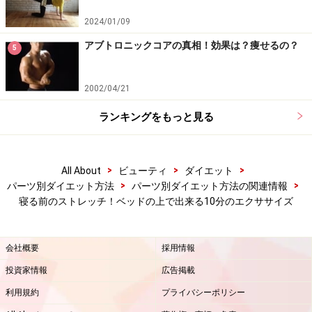
すき間がなるべくできないように、背骨を床に押し付け
2024/01/09
るように仰向けになりましょう。
アブトロニックコアの真相！効果は？痩せるの？
5
2002/04/21
ランキングをもっと見る
息を吐きながらゆっくりと両脚を広げていきます。
>
>
>
All About
ビューティ
ダイエット
>
>
パーツ別ダイエット方法
パーツ別ダイエット方法の関連情報
寝る前のストレッチ！ベッドの上で出来る10分のエクササイズ
両脚をできるだけ大きく開き、お尻と内ももへの刺激を
意識しましょう。息を吸いながら、腹筋を意識して内も
会社概要
採用情報
もから脚を閉じ、クロスに戻します。15回を目安に。
投資家情報
広告掲載
利用規約
プライバシーポリシー
今度はカラダの裏側（背面）にも意識を向けてみましょ