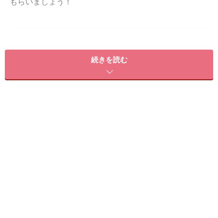
もらいましょう！
＜目次＞
まずはストレッチで眠りの質を高める準備
続きを読む
開脚で歪みを正し、ウエストを引き締める！
下半身に効果的！太ももの内側を引き締めるエクササイズ
コアを刺激して基礎代謝を向上！
クッション挟んで、太ももの裏側をすっきりに
まずはストレッチで眠りの質を高める準備
では、まずカラダをほぐすヨガ・ストレッチからご紹