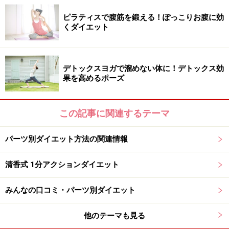
き寄せましょう。伸ばしている左かかとは遠くに伸ばし
ピラティスで腹筋を鍛える！ぽっこりお腹に効
ましょう。反対側も同様に。
くダイエット
では、股関節のエクササイズからスタート。カラダの歪
デトックスヨガで溜めない体に！デトックス効
果を高めるポーズ
みの原因の1つに股関節周りの筋肉が硬くなり、可動域
が狭くなる事があげられます。普段あまり伸ばしていな
い股関節まわりや太ももの内側などをゆっくり時間をか
この記事に関連するテーマ
けて伸ばして歪みを調整してあげましょう。この部分、
実はリンパも溜まりやすい箇所なので、しっかりほぐす
パーツ別ダイエット方法の関連情報
とムクミや冷えを解消できます。
清香式 1分アクションダイエット
みんなの口コミ・パーツ別ダイエット
開脚で歪みを正し、ウエストを引き締め
る！
他のテーマも見る