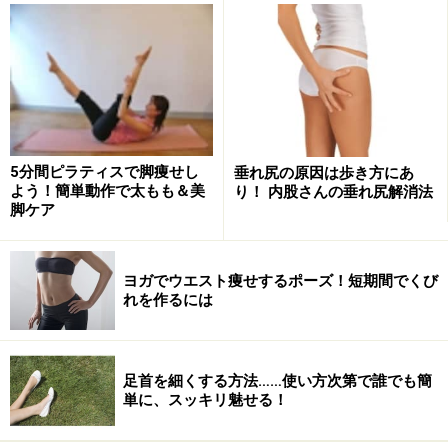
【針の糸通しのポーズ】
このポーズは背中や肩のコリを解消してくれます。上半
身をねじり、左腕を右側へ。同時に右手は左太ももの辺
りを掴みます。右肩を後ろに引くようにすると胸と顔が
5分間ピラティスで脚痩せし
垂れ尻の原因は歩き方にあ
よう！簡単動作で太もも＆美
り！ 内股さんの垂れ尻解消法
天井に向き、背骨からしっかりねじれます。反対側も同
脚ケア
様に。
ヨガでウエスト痩せするポーズ！短期間でくび
れを作るには
【片脚のガス抜きのポーズ】
足首を細くする方法……使い方次第で誰でも簡
このポーズはお尻からハムストリングをほぐし、内臓に
単に、スッキリ魅せる！
溜まった古いガスを出してくれます。仰向けになった
ら、右膝を両手で抱え、息を吐きながらゆっくり胸に引