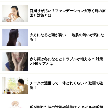
息を吐きながらグーッとお腹をひねり、右手を左足首に
口周りが汚い？ファンデーションガ浮く時の原
ゆっくりと近づけます。このとき、指先はなるべく遠く
因と対策とは
を通るようにして、背中が丸まらないようにしましょ
う。
夕方になると頭が臭い……地肌の匂いが気にな
る！
右手が左足のつま先まで来たら、５秒キープしましょ
赤ら顔は冬になるとトラブルが増える？ 対策
とNGケアとは
う。この時、骨盤が後ろに倒れて、背中が丸まらないよ
うに注意。左右15回を目安に。
チークの適量って一体どれくらい？ 動画で確
認！
下半身に効果的！ 太ももの内側を引き締め
るエクササイズ
下半身が気になるな……とお悩みの方にはこのシザーズエ
爪が割れた時の対処や補修は？ ネイルや爪切