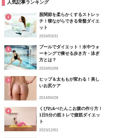
人気記事ランキング
股関節を柔らかくするストレッ
1
チ！寝ながらできる骨盤ダイエ
ット
2024/03/31
プールでダイエット！水中ウォ
2
ーキングで痩せる歩き方・泳ぎ
方とは？
2024/02/09
ヒップ＆太ももが変わる！美し
3
いお尻ケア
2014/04/28
くびれ&ぺたんこお腹の作り方！
4
1日5分の筋トレで腹筋ダイエッ
ト
2023/12/01