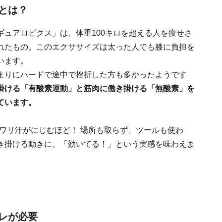
とは？
ュアロビクス」は、体重100キロを超える人を痩せさ
れたもの。このエクササイズは太った人でも膝に負担を
います。
まりにハードで途中で挫折した方も多かったようです
掛ける「有酸素運動」と筋肉に働き掛ける「無酸素」を
ています。
ンワリ汗がにじむほど！ 場所も取らず、ツールも使わ
き掛ける動きに、「効いてる！」という実感を味わえま
レが必要