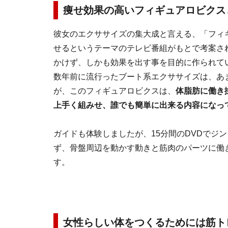
痩せ効果の高いフィギュアロビクス
彼女のエクササイズの集大成と言える、「フィギ
せるというテーマのテレビ番組がもとで考案さ
かけず、しかも効果を出す事を目的に作られて
数年前に流行ったブート系エクササイズは、あ
が、このフィギュアロビクスは、
体脂肪に働き
上手く組みせ、誰でも簡単に出来る内容になっ
ガイドも体験しましたが、15分間のDVDでジ
ず、骨盤周辺を動かす動きと筋肉のパーツに働
す。
女性らしい体をつくるためには筋ト