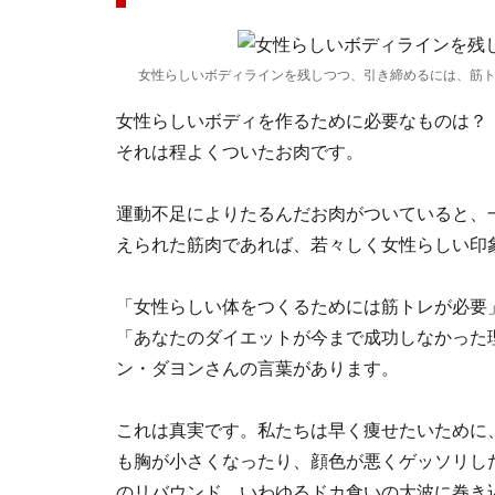
女性らしいボディラインを残しつつ、引き締めるには、筋ト
女性らしいボディを作るために必要なものは？
それは程よくついたお肉です。
運動不足によりたるんだお肉がついていると、
えられた筋肉であれば、若々しく女性らしい印
「女性らしい体をつくるためには筋トレが必要
「あなたのダイエットが今まで成功しなかった理
ン・ダヨンさんの言葉があります。
これは真実です。私たちは早く痩せたいために
も胸が小さくなったり、顔色が悪くゲッソリし
のリバウンド、いわゆるドカ食いの大波に巻き