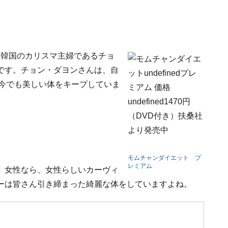
。韓国のカリスマ主婦であるチョ
です。チョン・ダヨンさんは、自
、今でも美しい体をキープしていま
モムチャンダイエット プ
レミアム
、女性なら、女性らしいカーヴィ
ーは皆さん引き締まった綺麗な体をしていますよね。