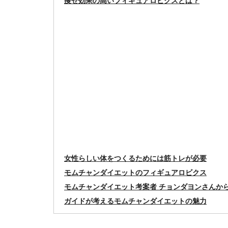
痩せ効果の高いフィギュアロビクスとは？
女性らしい体をつくるためには筋トレが必要
モムチャンダイエットのフィギュアロビクス
モムチャンダイエット考案者 チョンダヨンさんか
ガイドが考えるモムチャンダイエットの魅力