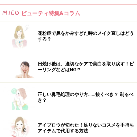
ビューティー筋エクササイズ1
ビューティ特集&コラム
姿勢はまっすぐにし、お腹に力を入れた状態で、踵どう
しをつけて、がに股の状態で膝を少し曲げます。
花粉症で鼻をかみすぎた時のメイク直しはどう
する？
ビューティー筋エクササイズ2
日焼け後は、適切なケアで美白を取り戻す！ピ
内股どうしをくっつけるようにし、同時にお尻にも力を
ーリングなどはNG!?
いれて、3秒ほど静止します。これを繰り返します。
【関連記事】
正しい鼻毛処理のやり方……抜くべき？ 剃るべ
き？
立ったまま簡単にヒップアップ！ 美尻になる筋トレ
ヒップアップ筋トレはどれくらいで効果が出る？美尻に
アイブロウが切れた！足りないコスメを手持ち
なる筋トレ法
アイテムで代用する方法