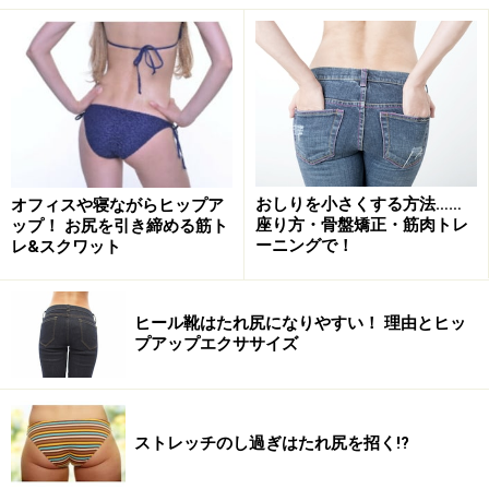
す。そうすると、外側の筋肉に
こわばり筋
が出来てしま
います。内股の癖のまま、
こわばり筋
が出来た状態でヒ
ップアップエクササイズをしてもなかなか効果が出ない
理由はここにあるのです。
内股の人のたれ尻の改善法はまずは、外側の筋肉のこわ
おしりを小さくする方法……
オフィスや寝ながらヒップア
ばり筋をほぐし、弱化した内股を鍛えながらお尻を引き
座り方・骨盤矯正・筋肉トレ
ップ！ お尻を引き締める筋ト
締める
ビューティー筋
エクササイズをすることが、脱た
ーニングで！
レ&スクワット
れ尻への近道になるはずです。
ヒール靴はたれ尻になりやすい！ 理由とヒッ
プアップエクササイズ
内股歩きの垂れ尻さんに！簡単2ステップの
ヒップアップエクササイズ
ステップ1 こわばり筋エクササイズ 左右15秒ずつ静止
ストレッチのし過ぎはたれ尻を招く!?