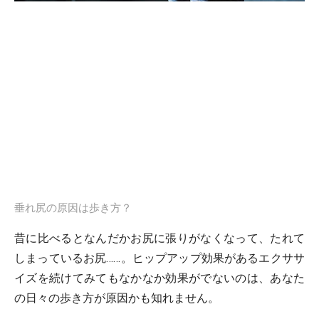
垂れ尻の原因は歩き方？
昔に比べるとなんだかお尻に張りがなくなって、たれて
しまっているお尻……。ヒップアップ効果があるエクササ
イズを続けてみてもなかなか効果がでないのは、あなた
の日々の歩き方が原因かも知れません。