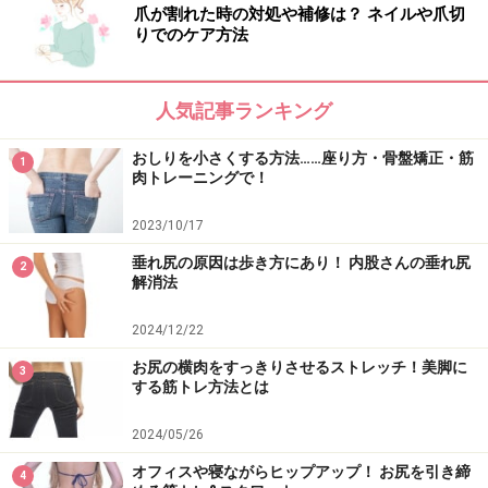
Amazonで人気のダイエット用品をチェック！
爪が割れた時の対処や補修は？ ネイルや爪切
りでのケア方法
楽天市場で人気のダイエット用品をチェック！
人気記事ランキング
おしりを小さくする方法……座り方・骨盤矯正・筋
1
肉トレーニングで！
2023/10/17
垂れ尻の原因は歩き方にあり！ 内股さんの垂れ尻
2
解消法
2024/12/22
お尻の横肉をすっきりさせるストレッチ！美脚に
3
する筋トレ方法とは
2024/05/26
オフィスや寝ながらヒップアップ！ お尻を引き締
4