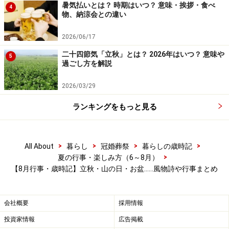
因です。
暑気払いとは？ 時期はいつ？ 意味・挨拶・食べ
4
物、納涼会との違い
▷
山の日とは？ なぜ8月11日が祝日になった？ 由来・意
2026/06/17
味
二十四節気「立秋」とは？ 2026年はいつ？ 意味や
5
過ごし方を解説
2026/03/29
8月13～16日【お盆】
ランキングをもっと見る
お盆は、正式には「盂蘭盆会（うらぼんえ）」といいます
>
>
>
>
All About
暮らし
冠婚葬祭
暮らしの歳時記
>
夏の行事・楽しみ方（6～8月）
お盆は、先祖の霊を家に迎えて供養しながら、「お陰さ
【8月行事・歳時記】立秋・山の日・お盆……風物詩や行事まとめ
まで元気で暮らしています」と感謝する行事です。仏教
の「盂蘭盆会（うらぼんえ)」と日本古来の先祖信仰が結
び付き、日本独自のお盆が形成されました。
会社概要
採用情報
投資家情報
広告掲載