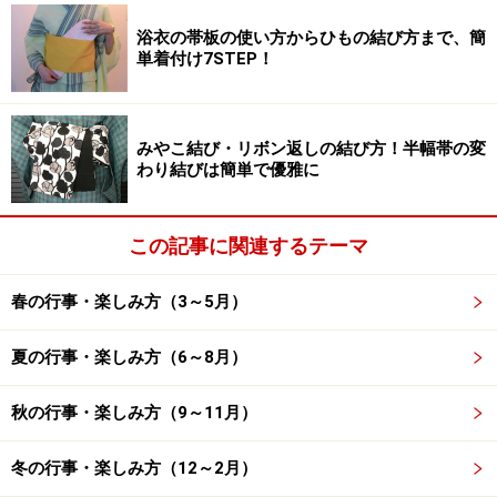
浴衣の帯板の使い方からひもの結び方まで、簡
単着付け7STEP！
8月11日【山の日】
みやこ結び・リボン返しの結び方！半幅帯の変
わり結びは簡単で優雅に
山の日は「山に親しむ機会を得て、山の恩恵に感謝する」と
いう趣旨の国民の祝日
この記事に関連するテーマ
山の日は8月11日です。2020年と2021年は東京五輪の開
閉会式に合わせて3つの祝日（海の日、山の日、スポー
春の行事・楽しみ方（3～5月）
ツの日）が移動されましたが、2022年から元に戻りまし
た。
夏の行事・楽しみ方（6～8月）
山の日とは「山に親しむ機会を得て、山の恩恵に感謝す
秋の行事・楽しみ方（9～11月）
る」という趣旨の国民の祝日。他の祝日と異なり、山に
冬の行事・楽しみ方（12～2月）
関する特別な出来事などの明確な由来があるわけではな