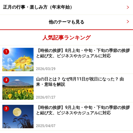
く、「山の日」を国民の祝日にしようという様々な動き
正月の行事・楽しみ方（年末年始）
によってできました。
他のテーマも見る
日本は国土のおよそ6～7割が山地で、周りを海に囲まれ
ているため、山や海に畏敬の念を抱きながら生活し、そ
人気記事ランキング
れらの恵みに感謝しながら自然とともに生きてきまし
【時候の挨拶】8月上旬・中旬・下旬の季節の挨拶
た。1995年に「海の日」が国民の祝日になると、山梨県
1
と結び文、ビジネスやカジュアルに対応
をはじめ複数の府県で独自の山の日ができ、次第に「山
の日」を国民の祝日にする運動が全国に広がりました。
2026/03/29
こうした動きを受けて2014年に「山の日」が制定され、
山の日とは？ なぜ8月11日が祝日になった？ 由
2
来・意味を解説
2016年に施行となりました。
2026/07/27
8月11日になったのは、お盆のころで休暇がとりやすい
【時候の挨拶】9月上旬・中旬・下旬の季節の挨拶
3
ということ以外に、「八」の字が山の形にみえるため
と結び文、ビジネスやカジュアルに対応
「8」、木が立ち並ぶイメージから「11」というふう
2025/04/07
に、山を連想させる数字として親しまれてきたことも一