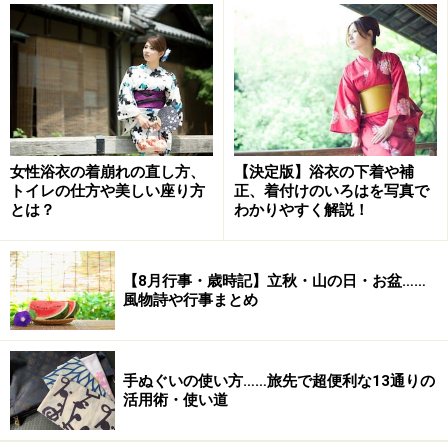
い」に変わります。
二十四節気では、立秋の前が最も暑い頃という意味の
「大暑」、立秋の次は暑さが峠を超えて朝晩に初秋を感
じる頃という意味の「処暑」となります。気象や体感的
には夏真っ盛りの時期ですが、立秋を迎えると、いつま
女性浴衣の着崩れの直し方、
【決定版】浴衣の下着や補
トイレの仕方や美しい座り方
正、着付けのいろはを写真で
でもこの暑さが続くわけではなく、秋に向かっていくん
とは？
わかりやすく解説！
だという感じになります。
▷
立秋とは？ 今年はいつ？ 意味や過ごし方を解説
【8月行事・歳時記】立秋・山の日・お盆……
風物詩や行事まとめ
▷
暑中見舞い・残暑見舞いとは？ 意味・時期や書き方マ
ナー
▷
暑中見舞い文例：ビジネスから友人向けまで４パター
手ぬぐいの使い方……旅先で超便利な13通りの
ン解説
活用術・使い道
▷
残暑見舞いの書き方マナー・例文、いつまでに送る？
時期も解説