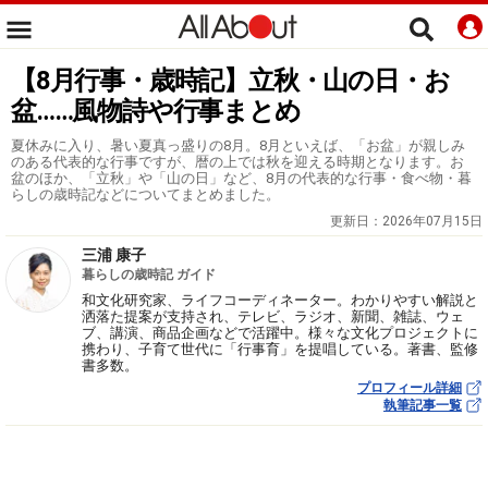
【8月行事・歳時記】立秋・山の日・お
盆……風物詩や行事まとめ
夏休みに入り、暑い夏真っ盛りの8月。8月といえば、「お盆」が親しみ
のある代表的な行事ですが、暦の上では秋を迎える時期となります。お
盆のほか、「立秋」や「山の日」など、8月の代表的な行事・食べ物・暮
らしの歳時記などについてまとめました。
更新日：
2026年07月15日
三浦 康子
暮らしの歳時記 ガイド
和文化研究家、ライフコーディネーター。わかりやすい解説と
洒落た提案が支持され、テレビ、ラジオ、新聞、雑誌、ウェ
ブ、講演、商品企画などで活躍中。様々な文化プロジェクトに
携わり、子育て世代に「行事育」を提唱している。著書、監修
書多数。
プロフィール詳細
執筆記事一覧