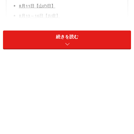
8月11日【山の日】
8月13～16日【お盆】
8月の行事食・食べ物
続きを読む
8月7日【立秋】
暦のうえでは「立秋」から秋になります
2026年の立秋は、8月7日から8月22日です。「立秋」は
二十四節気のひとつで日付が固定されているわけではあ
りません。また、立秋といっても、立秋に入る日と、立
秋（二十四節気の第13）～処暑（二十四節気の第14）ま
での約15日間をさす場合があります。