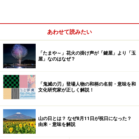
あわせて読みたい
「たまや～」花火の掛け声が「鍵屋」より「玉
屋」なのはなぜ？
「鬼滅の刃」登場人物の和柄の名前・意味を和
文化研究家が正しく解説！
暦の上では立秋から秋に入るため、「今日は立秋。暦の
上では秋となりました」「立秋を迎え秋となりました
山の日とは？ なぜ8月11日が祝日になった？
が」などのフレーズがよく使われます。しかし、まだか
由来・意味を解説
なり暑い日が続くため、立秋以降の暑さを「残暑」とい
います。また、「暑中見舞い」は立秋以降「残暑見舞