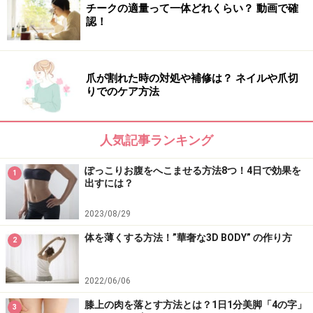
チークの適量って一体どれくらい？ 動画で確
認！
爪が割れた時の対処や補修は？ ネイルや爪切
りでのケア方法
人気記事ランキング
ぽっこりお腹をへこませる方法8つ！4日で効果を
1
出すには？
2023/08/29
体を薄くする方法！”華奢な3D BODY” の作り方
2
2022/06/06
膝上の肉を落とす方法とは？1日1分美脚「4の字」
3