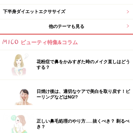
下半身ダイエットエクササイズ
内ももの筋肉は脚をカラダの中心に向かって動かす時に
使う筋肉ですが、日常生活の中でそのような動きをする
他のテーマも見る
時は少ないために衰えやすい筋肉です。ぜひ、隙間時間
を見つけてボディメイクに役立てて下さいね。
ビューティ特集&コラム
【関連記事】
花粉症で鼻をかみすぎた時のメイク直しはどう
内ももを引き締めるエクササイズ！下腹にも効果的な簡
する？
単ダイエット
仕事の合間にむくみを解消！ほっそり美脚デスカサイズ
日焼け後は、適切なケアで美白を取り戻す！ピ
内腿（内もも）のたるみを取るストレッチ2種！簡単に
ーリングなどはNG!?
キレイへ
ストレッチで内ももの肉を落とす方法！内腿ストレッチ
正しい鼻毛処理のやり方……抜くべき？ 剃るべ
とは
き？