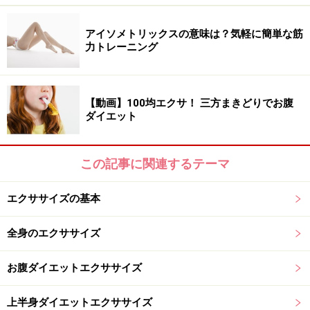
アイソメトリックスの意味は？気軽に簡単な筋
3.1と2を12～15回繰り返し行いましょう。
力トレーニング
横向きに寝ながら出来る「スクイーズ&リ
【動画】100均エクサ！ 三方まきどりでお腹
フト」
ダイエット
クッションや枕などを使い、両脚で押しつぶし（スクイ
ーズ）しながら上げる（リフト）、横向きに寝てテレビ
この記事に関連するテーマ
などを見ながらでも出来る内ももシェイプ法です。
エクササイズの基本
全身のエクササイズ
挟むだけではなく、しっかり押しつぶしてくださいね
1.横向きに寝て両脚の間にクッションや枕を挟み、両脚
お腹ダイエットエクササイズ
で押しつぶしながら脚を上へ挙げます。30～60秒キープ
しましょう。（左右行って下さい）
上半身ダイエットエクササイズ