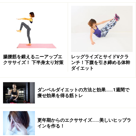
仰向けに寝ながらできる「フロッグベン
ド」
蛙（フロッグ）のように脚を開き、股関節と膝を曲げる
（ベンド）内ももシェイプ法です。
腸腰筋を鍛えるニーアップエ
レッグライズとサイドVクラ
踵をつけて内ももをしっかり締めるように行いましょう
クササイズ！ 下半身太り対策
ンチ！下腹を引き締める体幹
ダイエット
1.仰向けに寝て両脚を天井へ向かって上げ伸ばします。
両方の踵をつけ、股関節から脚を外側に回して開くよう
ダンベルダイエットの方法と効果……1週間で
に、つま先を45度に開きます。両手はカラダの横に開い
痩せ効果を得る筋トレ
てリラックスしましょう。
更年期からのエクササイズ……美しいヒップラ
膝は出来るだけ開いて行います
インを作る！
2.踵を離さずに股関節と膝を曲げ、膝を開きます。