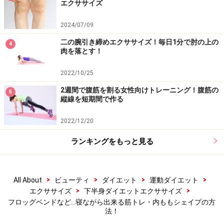
エクササイズ
2024/07/09
二の腕引き締めエクササイズ！毎日1分で肘の上の
4
肉を落とす！
2022/10/25
2週間で腹筋を割る女性向けトレーニング！腹筋の
5
縦線を短期間で作る
2022/12/20
ランキングをもっと見る
>
>
>
>
All About
ビューティ
ダイエット
運動ダイエット
>
>
エクササイズ
下半身ダイエットエクササイズ
フロッグベンドなど…寝ながら出来る筋トレ・内ももシェイプの方
法！