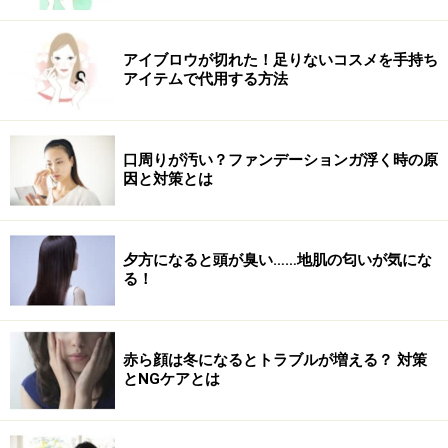
太ももに隙間がない！股擦れの原因、太い内ももを撃退
する4つの習慣
アイブロウが切れた！足りないコスメを手持ち
アイテムで代用する方法
※記事内容は執筆時点のものです。最新の内容をご確認くださ
い。
※ダイエットは個人の体質、また、誤った方法による実践に起因
して体調不良を引き起こす場合があります。実践の際には、必ず
口周りが汚い？ファンデーションガ浮く時の原
自身の体質及び健康状態を十分に考慮したうえで、正しい方法で
因と対策とは
おこなってください。また、全ての方への有効性を保証するもの
ではありません。
夕方になると頭が臭い……地肌の匂いが気にな
【編集部おすすめの購入サイト】
る！
Amazonで人気のエクササイズ用品をチェック！
赤ら顔は冬になるとトラブルが増える？ 対策
とNGケアとは
楽天市場で人気のエクササイズ用品をチェック！