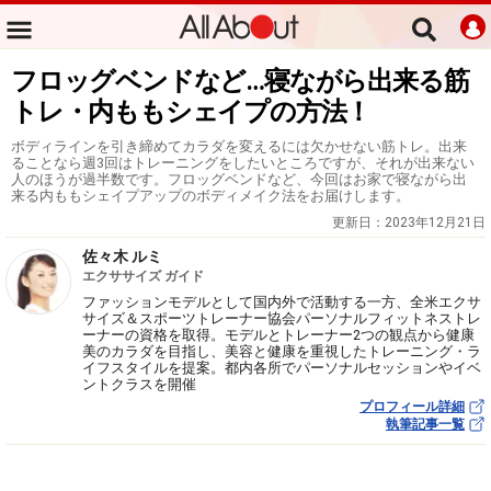
フロッグベンドなど…寝ながら出来る筋
トレ・内ももシェイプの方法！
ボディラインを引き締めてカラダを変えるには欠かせない筋トレ。出来
ることなら週3回はトレーニングをしたいところですが、それが出来ない
人のほうが過半数です。フロッグベンドなど、今回はお家で寝ながら出
来る内ももシェイプアップのボディメイク法をお届けします。
更新日：
2023年12月21日
佐々木 ルミ
エクササイズ ガイド
ファッションモデルとして国内外で活動する一方、全米エクサ
サイズ＆スポーツトレーナー協会パーソナルフィットネストレ
ーナーの資格を取得。モデルとトレーナー2つの観点から健康
美のカラダを目指し、美容と健康を重視したトレーニング・ラ
イフスタイルを提案。都内各所でパーソナルセッションやイベ
ントクラスを開催
プロフィール詳細
執筆記事一覧