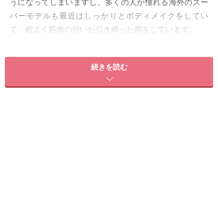
うになってしまいますし、多くの人が憧れる海外のスー
パーモデルも最近はしっかりとボディメイクをしてい
て、程よく筋肉の付いた引き締った脚をしています。
ただ、モデルであれば自分のボディラインのケアも仕事
続きを読む
の内の1つですから週3回のトレーニングの時間も作れま
すが、ここの読者の人たちは、会社員だったりお子さん
のいる主婦だったりで毎日毎日忙しく、なかなかボディ
メイクのために時間をさけない人も多いでしょう。