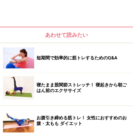
あわせて読みたい
そこで今回は、美脚を目指したい女性からのリクエスト
が多い内ももやせトレーニングの中から、お家にいなが
ら隙間時間を利用してできるボディメイク法を2つお届
短期間で効率的に筋トレするためのQ&A
けします。
＜目次＞
寝たまま股関節ストレッチ！ 寝起きから朝ご
はん前のエクササイズ
仰向けに寝ながらできる「フロッグベンド」
横向きに寝ながら出来る「スクイーズ&リフト」
お腹引き締める筋トレ！ 女性におすすめのお
腹・太もも ダイエット