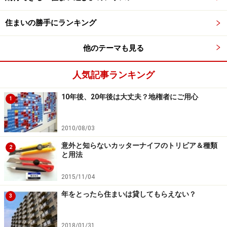
諸経費を加えて、窓の断熱化工事は全体で50万円ほどか
かるという見積りだった。
住まいの勝手にランキング
他のテーマも見る
人気記事ランキング
10年後、20年後は大丈夫？地権者にご用心
1
2010/08/03
意外と知らないカッターナイフのトリビア＆種類
2
と用法
2015/11/04
年をとったら住まいは貸してもらえない？
3
省エネリフォームにはさまざまな補助があ
る
2018/01/31