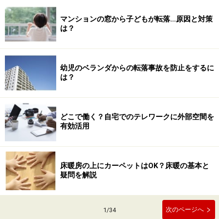
マンションの窓から子どもが転落…原因と対策
は？
幼児のベランダからの転落事故を防止をするに
は？
どこで働く？自宅でのテレワークに外部空間を
有効活用
床暖房の上にカーペットはOK？床暖の基本と
疑問を解説
次のページへ
1
/
34