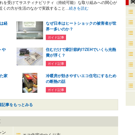
流れを受けてサスティナビリティ（持続可能）な取り組みへの関心が
近くの方が生活のなかで実践すること...
続きを読む
は経
なぜ日本はヒートショックの被害者が世
界一多いのか？
ガイド記事
トや
住むだけで家計節約!?ZEHでいくら光熱
費が浮く？
ガイド記事
た家
冷暖房が効きやすいエコ住宅にするため
の断熱の話
ガイド記事
着記事をもっとみる
覧
レン