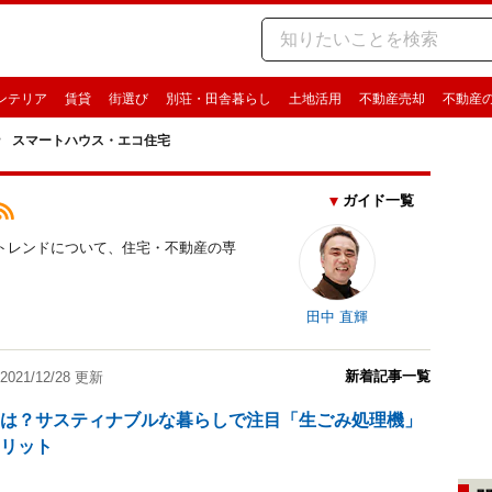
ンテリア
賃貸
街選び
別荘・田舎暮らし
土地活用
不動産売却
不動産
スマートハウス・エコ住宅
ガイド一覧
トレンドについて、住宅・不動産の専
田中 直輝
新着記事一覧
2021/12/28 更新
音は？サスティナブルな暮らしで注目「生ごみ処理機」
メリット