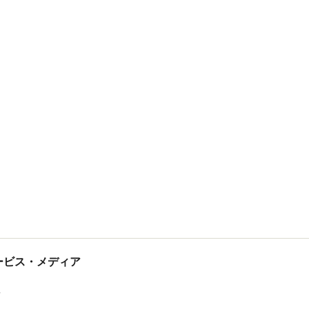
家づくりトレンド情報
河名 紀子
tサービス・メディア
ス