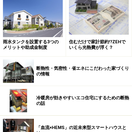
うこと。電気代ゼロもしくはお小遣い稼ぎしてくれるく
らいの性能のZEH仕様にするには、新築時に250万～300
万円程度の追加費用が必要になります。仮に単純計算で
年間20万光熱費削減で導入コストを回収すると計算する
と、約12～15年ほどでようやく元が取れるということに
雨水タンクを設置する3つの
住むだけで家計節約!?ZEHで
なります。
メリットや助成金制度
いくら光熱費が浮く？
しかし、嬉しいことに今は国あげてZEH普及に力を入れ
ている時期。国は「2020年に新築住宅の過半数がZEHと
断熱性・気密性・省エネにこだわった家づくり
の情報
なること」を目指しており、ZEHを建てる人をサポート
する補助金も予算を使って用意しています。
冷暖房が効きやすいエコ住宅にするための断熱
まだ平成29年度の補助金概要は正式発表されていません
の話
が、おそらく前年並みの補助金が見込まれており、勿論
詳細な条件をクリアする必要がありますが、実現すれば
1戸あたり125～150万ほどの補助金が期待できます。
「血流×HEMS」の近未来型スマートハウスと