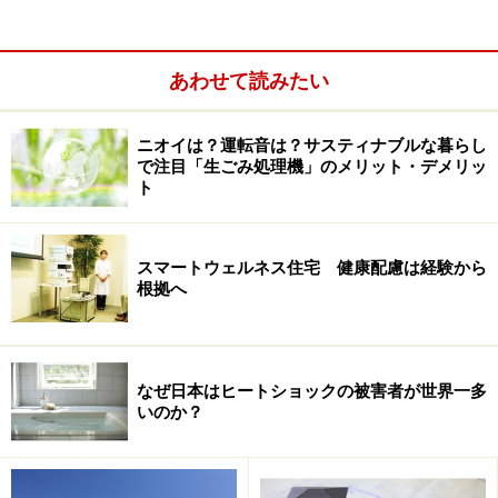
あわせて読みたい
ニオイは？運転音は？サスティナブルな暮らし
で注目「生ごみ処理機」のメリット・デメリッ
ト
スマートウェルネス住宅 健康配慮は経験から
つまり、家の省エネ性能を高め、大き目の太陽光発電な
根拠へ
どを搭載することで、電気代が全くかからないうえ、ち
ょっとしたお小遣い稼ぎも家がしてくれるということで
す。
なぜ日本はヒートショックの被害者が世界一多
いのか？
ただ念頭に置いておかなければならないのは、省エネ住
宅やZEHにするには相当の設置コストが必要になるとい