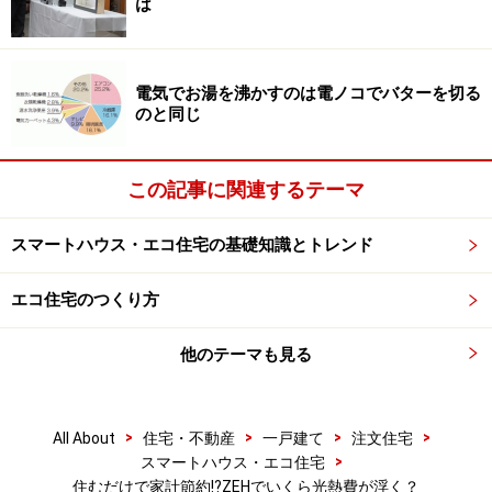
は
補助金概要が前年同様であれば、発電した電気を溜めて
おく蓄電池の費用も5万円/1kw（上限は補助金対象経費
電気でお湯を沸かすのは電ノコでバターを切る
の3分の1または50万円のいずれか低い方の金額）の補助
のと同じ
金が使えます。
この記事に関連するテーマ
これだけの大盤振る舞いの補助金は、国が普及に力を入
れている「今」だからの恩恵といえるでしょう。
スマートハウス・エコ住宅の基礎知識とトレンド
エコ住宅のつくり方
5～7年で投資回収、その後は年20万の家計
節約に
他のテーマも見る
>
>
>
>
教育費のかかる頃に光熱費が少しでも浮くと助かる？
All About
住宅・不動産
一戸建て
注文住宅
>
スマートハウス・エコ住宅
これをZEHの初期コストに投入すれば導入費は100～150
住むだけで家計節約!?ZEHでいくら光熱費が浮く？