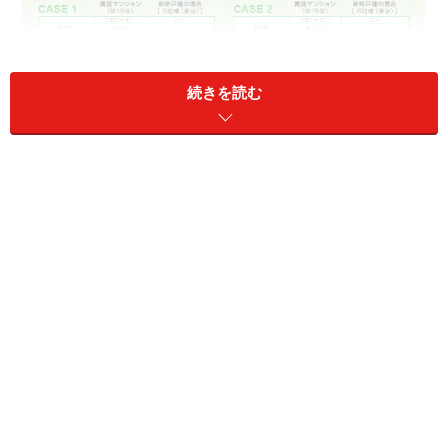
続きを読む
【図1】資源エネルギー庁の資料より（クリックで拡大）
経済産業省資源エネルギー庁資料（図1）によると、同
じくらいの広さの賃貸マンション（築38年）とZEHによ
る一戸建てとで光熱費を比較したところ、年間光熱費が
16～20万削減できるほか、右のケース2では太陽光発電
により電力会社に売電することで年間光熱費が＋2万に
なっています。