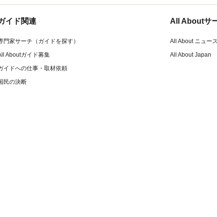
ガイド関連
All Abou
専門家サーチ（ガイドを探す）
All About ニュー
All Aboutガイド募集
All About Japan
ガイドへの仕事・取材依頼
国民の決断