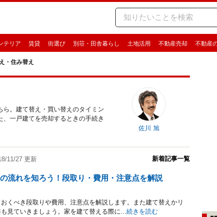
ンテリア
賃貸
街選び
別荘・田舎暮らし
土地活用
不動産売却
不動産
え・住み替え
ちら。建て替え・買い替えのタイミン
た、一戸建てを売却するときの手続き
佐川 旭
新着記事一覧
18/11/27 更新
際の流れを知ろう！段取り・費用・注意点を解説
ておくべき段取りや費用、注意点を解説します。また建て替えかリ
も見ていきましょう。家を建て替える際に...
続きを読む