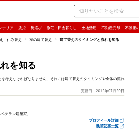
ンテリア
賃貸
街選び
別荘・田舎暮らし
土地活用
不動産売却
不動産
え・住み替え
家の建て替え
建て替えのタイミングと流れを知る
流れを知る
とを考えなければなりません。それには建て替えのタイミングや全体の流れ
更新日：2012年07月20日
るベテラン建築家。
プロフィール詳細
執筆記事一覧