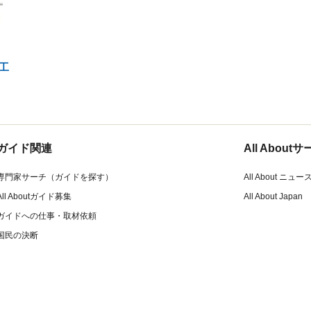
工
ガイド関連
All Abou
専門家サーチ（ガイドを探す）
All About ニュー
All Aboutガイド募集
All About Japan
ガイドへの仕事・取材依頼
国民の決断