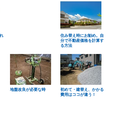
れ
住み替え時にお勧め。自
分で不動産価格を計算す
る方法
地盤改良が必要な時
初めて・建替え、かかる
費用はココが違う！